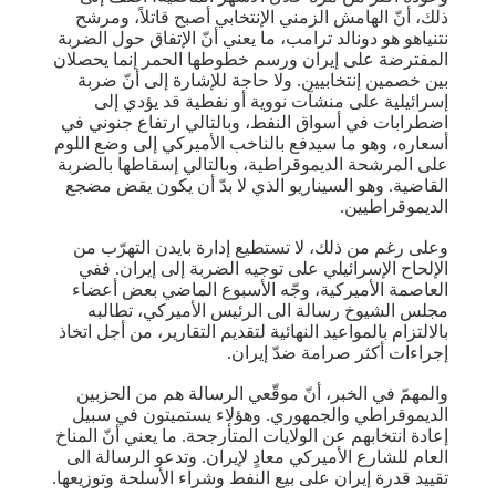
ذلك، أنّ الهامش الزمني الإنتخابي أصبح قاتلاً، ومرشح
نتنياهو هو دونالد ترامب، ما يعني أنّ الإتفاق حول الضربة
المفترضة على إيران ورسم خطوطها الحمر إنما يحصلان
بين خصمين إنتخابيين. ولا حاجة للإشارة إلى أنّ ضربة
إسرائيلية على منشآت نووية أو نفطية قد يؤدي إلى
اضطرابات في أسواق النفط، وبالتالي ارتفاع جنوني في
أسعاره، وهو ما سيدفع بالناخب الأميركي إلى وضع اللوم
على المرشحة الديموقراطية، وبالتالي إسقاطها بالضربة
القاضية. وهو السيناريو الذي لا بدّ أن يكون يقض مضجع
الديموقراطيين.
وعلى رغم من ذلك، لا تستطيع إدارة بايدن التهرّب من
الإلحاح الإسرائيلي على توجيه الضربة إلى إيران. ففي
العاصمة الأميركية، وجّه الأسبوع الماضي بعض أعضاء
مجلس الشيوخ رسالة الى الرئيس الأميركي، تطالبه
بالالتزام بالمواعيد النهائية لتقديم التقارير، من أجل اتخاذ
إجراءات أكثر صرامة ضدّ إيران.
والمهمّ في الخبر، أنّ موقّعي الرسالة هم من الحزبين
الديموقراطي والجمهوري. وهؤلاء يستميتون في سبيل
إعادة انتخابهم عن الولايات المتأرجحة. ما يعني أنّ المناخ
العام للشارع الأميركي معادٍ لإيران. وتدعو الرسالة الى
تقييد قدرة إيران على بيع النفط وشراء الأسلحة وتوزيعها.