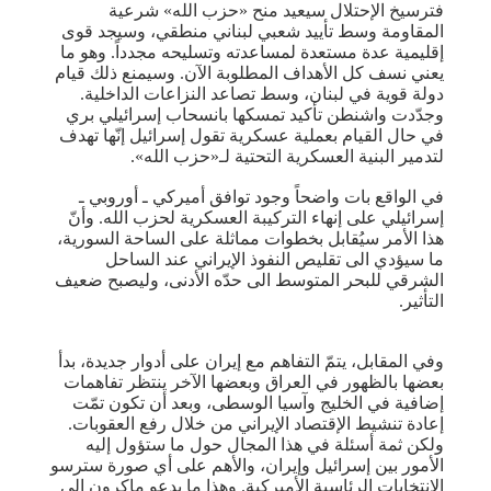
فترسيخ الإحتلال سيعيد منح «حزب الله» شرعية
المقاومة وسط تأييد شعبي لبناني منطقي، وسيجد قوى
إقليمية عدة مستعدة لمساعدته وتسليحه مجدداً. وهو ما
يعني نسف كل الأهداف المطلوبة الآن. وسيمنع ذلك قيام
دولة قوية في لبنان، وسط تصاعد النزاعات الداخلية.
وجدّدت واشنطن تأكيد تمسكها بانسحاب إسرائيلي بري
في حال القيام بعملية عسكرية تقول إسرائيل إنّها تهدف
لتدمير البنية العسكرية التحتية لـ«حزب الله».
في الواقع بات واضحاً وجود توافق أميركي ـ أوروبي ـ
إسرائيلي على إنهاء التركيبة العسكرية لحزب الله. وأنّ
هذا الأمر سيُقابل بخطوات مماثلة على الساحة السورية،
ما سيؤدي الى تقليص النفوذ الإيراني عند الساحل
الشرقي للبحر المتوسط الى حدّه الأدنى، وليصبح ضعيف
التأثير.
وفي المقابل، يتمّ التفاهم مع إيران على أدوار جديدة، بدأ
بعضها بالظهور في العراق وبعضها الآخر ينتظر تفاهمات
إضافية في الخليج وآسيا الوسطى، وبعد أن تكون تمّت
إعادة تنشيط الإقتصاد الإيراني من خلال رفع العقوبات.
ولكن ثمة أسئلة في هذا المجال حول ما ستؤول إليه
الأمور بين إسرائيل وإيران، والأهم على أي صورة سترسو
الإنتخابات الرئاسية الأميركية. وهذا ما يدعو ماكرون الى