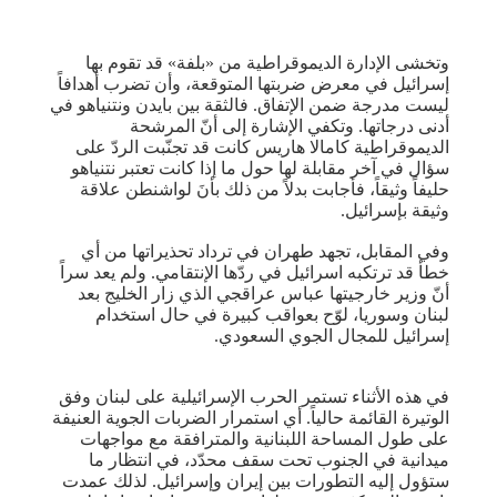
وتخشى الإدارة الديموقراطية من «بلفة» قد تقوم بها
إسرائيل في معرض ضربتها المتوقعة، وأن تضرب أهدافاً
ليست مدرجة ضمن الإتفاق. فالثقة بين بايدن ونتنياهو في
أدنى درجاتها. وتكفي الإشارة إلى أنّ المرشحة
الديموقراطية كامالا هاريس كانت قد تجنّبت الردّ على
سؤال في آخر مقابلة لها حول ما إذا كانت تعتبر نتنياهو
حليفاً وثيقاً، فأجابت بدلاً من ذلك بأنَ لواشنطن علاقة
وثيقة بإسرائيل.
وفي المقابل، تجهد طهران في ترداد تحذيراتها من أي
خطأ قد ترتكبه اسرائيل في ردّها الإنتقامي. ولم يعد سراً
أنّ وزير خارجيتها عباس عراقجي الذي زار الخليج بعد
لبنان وسوريا، لوّح بعواقب كبيرة في حال استخدام
إسرائيل للمجال الجوي السعودي.
في هذه الأثناء تستمر الحرب الإسرائيلية على لبنان وفق
الوتيرة القائمة حالياً. أي استمرار الضربات الجوية العنيفة
على طول المساحة اللبنانية والمترافقة مع مواجهات
ميدانية في الجنوب تحت سقف محدّد، في انتظار ما
ستؤول إليه التطورات بين إيران وإسرائيل. لذلك عمدت