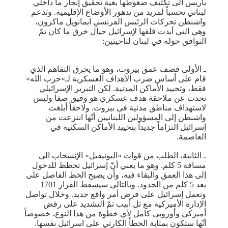
باريس الى تكثيف ضغوطها بغية تحقيق إنجاز ما داخلي
لبناني تحسباً لمزيد من تدهور الأوضاع الإقليمية. وتدعم
واشنطن تحركات الرئيس الفرنسي ايمانويل ماكرون،
وهي التي أبدت قلقها لإسرائيل حيال خرق ما كان تمّ
التوافق حوله في لبنان لناحيتين:
ـ الأولى قصف عمق بيروت، وهو ما يخرق التفاهم الذي
قام على أساس ضرب الأهداف العسكرية لـ»حزب الله»
فقط، وتحييد الأماكن المدنية. لكن التبرير الإسرائيلي
تحدث عن ملاحقة هدف عسكري هو وفيق صفا وليس
لاستهداف مناطق مدنية في بيروت. ولاحقاً أبلغت
واشنطن إلى المسؤولين اللبنانيين أنّها انتزعت من
إسرائيل التزاماً جديداً بتحييد الأماكن السكنية في
العاصمة.
ـ الثانية، الطلب من قوات «اليونيفيل» الإنسحاب الى
مسافة 5 كلم. وهو ما يعني أنّ إسرائيل تخطط للدخول
إلى هذا العمق والبقاء فيه، وأن يصبح الخط الفاصل على
بعد 5 كلم من الحدود. وبالتالي سيسقط القرار 1701
وتعمل إسرائيل على فرض أمر واقع جديد. وخلال تواصل
الإدارة الأميركية مع تل أبيب تمّ التشديد على رفض
أميركي وأوروبي كامل لأي خطوة من هذا النوع، خصوصاً
أنّها ستكون بمثابة الخطأ الكارثي على اسرائيل نفسها.