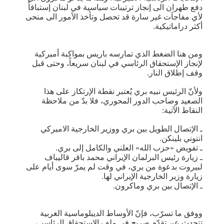
دفع طهران الى إنجاز ترتيبات سياسية في لبنان إستباقاً
لأي مفاجآت غير سارة قد تحصل وتأخذ الأمور الى منحى
أكثر دراماتيكية.
ومن هنا الضغط الذي تمارسه باريس بمواكبة أميركية
لإنجاز الإستحقاق الرئاسي في لبنان سريعاً، وحتى قبل
وقف إطلاق النار.
ولأنّ الرئيس نبيه بري يُعتبر نقطة الإرتكاز على هذا
الصعيد وصاحب الدور المحوري، فلا بدّ من ملاحظة
النقاط الآتية:
ـ الإتصال الطويل بين بري ووزير الخارجية الاميركي
انتوني بلينكن.
ـ تفويض «حزب الله» العلني والكامل إلى بري.
ـ زيارة رئيس البرلمان الإيراني محمد باقر قاليباف
لبيروت بدعوة من بري، في وقت لم يمرّ سوى أيام على
زيارة وزير الخارجية الإيراني لها.
ـ الإتصال بين بري وماكرون.
ووفق ما تسرّب، فإنّ الأوساط الديبلوماسية الغربية
تتحدث عن تقدّم صريح في ملف الإستحقاق الرئاسي،