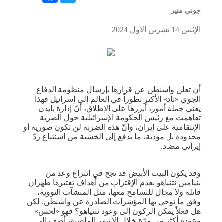
جوني منير
الإثنين 14 تشرين الأول 2024
أن تعلن واشنطن عن قرارها بإرسال منظومة الدفاع
الجوي «ثاد» الأكثر تطوراً في العالم إلى إسرائيل فهذا
يعني جملة أمور، أبرزها على الإطلاق، أنّ إدارة بايدن
تفاهمت مع رئيس الحكومة الإسرائيلية حول الضربة
الإنتقامية على إيران، وأنّ هذه الضربة لن تكون صورية أو
محدودة بل مؤذية، ما يدفع إلى الخشية من استتباع ردّ
إيراني مضاد.
وقد يكون البيت الأبيض قد نجح في انتزاع وعد من
بنيامين نتنياهو بعدم الإقتراب من أهداف تعتبرها طهران
قاتلة ولا مجال للتسامح معها، مثل المنشآت النووية،
وفق ما توحي بها المؤشرات الصادرة عن واشنطن. لكن
هل فعلاً يمكن الركون إلى وعود نتنياهو؟ فهو «لحس»
وعوده أكثر من مرّة خلال الأشهر الماضية، أضف إلى