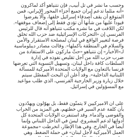
وحسب ما نشر في تل أبيب، فإن نتنياهو أكد لماكرون
«أنه مثلما تدعم إيران جميع أجزاء المحور الإيراني، فمن
المتوقع أن يقف أصدقاء إسرائيل خلفها، وألّا يفرضوا
قيوداً عليها من شأنها أن تؤدي فقط إلى إضعاف موقفها».
لكن اللافت في ما نشره مكتب نتنياهو أنه قال للرئيس
الفرنسي إن «التحركات الإسرائيلية ضد حزب الله تخلق
فرصة لتغيير الواقع في لبنان لمصلحة الاستقرار والأمن
والسلام في المنطقة بأكملها». وقالت مصادر ديبلوماسية
لـ»الأخبار» إن نتنياهو «حثّ ماركون على الاستفادة من
ضرب حزب الله من أجل تقليص نفوذه في إدارة
السلطات كافة داخل لبنان، وتسهيل التسوية التي تعرضها
فرنسا بالتعاون مع الولايات المتحدة الأميركية للمسألة
اللبنانية الداخلية». وقد أعلن أن البحث المفصّل سيتم
خلال زيارة وزير الخارجية الفرنسي، الذي طلب مواعيد
مع المسؤولين في إسرائيل.
على ان الاميركيين لا يتمنّون فقط، بل يهوّلون ويهدّدون
بأن كلفة عدم السير في خطتهم، هي المزيد من الخراب
والفوضى والدماء. وقد استنفرت الولايات المتحدة كل
أدواتها لدعم المشروع، ليسَ في الداخل اللبناني وإنما
أيضاً في الخارج. وفي هذا الإطار، انخرطت «مجموعة
العمل الأميركية لأجل لبنان» في حملة الضغط. وهي