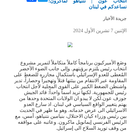
انتخاب عون | نتنياهو لماكرون:
نساعدكم في لبنان
جريدة الأخبار
الإثنين 7 تشرين الأول 2024
وضَع الأميركيون برنامجاً كاملاً متكاملاً لتمرير مشروع
انتخاب رئيس يلتزم برؤيتهم. وإلى جانب الضوء الأخضر
المُعطى للعدو الإسرائيلي باستكمال مجازره للضغط على
المقاومة عبر الانتقام من بيئتها قتلاً وتهجيراً وحصاراً، تدير
واشنطن الضغط الكبير على القوى المحلية لأجل انتخاب
رئيس للجمهورية. لكنها تريد اسماً واحداً: قائد الجيش
جوزف عون.لكن لا يبدو ان الولايات المتحدة وحدها من
يهتم يتغيير الواقع السياسي في لبنان. اذ سارع العدو
الاسرائيلي الى عرض خدماته. وهو ما ظهر في الحديث
بين رئيس وزراء كيان الاحتلال، بنيامين نتنياهو، أمس، مع
الرئيس الفرنسي إيمانويل ماكرون. وعاتبه على مواقفه
من وقف توريد السلاح الى إسرائيل.