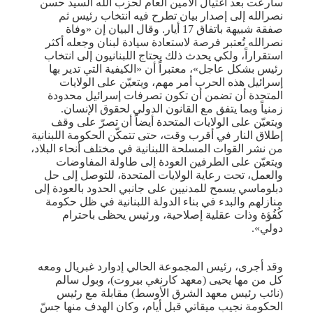
سارعت بعد اغتيال الأمين العام لحزب الله السيد حسن
نصرالله إلى إصدار بيان تطرح فيه انتخاب رئيس ثم
صفقة شبيهة باتفاق 17 أيار. وقال البيان إن «وفاة
نصرالله تُعتبر فرصة لاستعادة سيادة لبنان وجعله أكثر
استقراراً، ولكي يحدث ذلك يحتاج اللبنانيون إلى انتخاب
رئيس بشكل عاجل»، معتبراً أن «الكيفية التي تدير بها
إسرائيل هذه الحرب أمر مهم، ويتعيّن على الولايات
المتحدة أن تضمن أن تكون تصرفات إسرائيل محدودة
زمنياً وبما يتفق مع القانون الدولي لحقوق الإنسان.
ويتعيّن على الولايات المتحدة أيضاً أن تصرّ على وقف
إطلاق النار في أقرب وقت، حتى تتمكّن الحكومة اللبنانية
من نشر القوات المسلحة اللبنانية في مختلف أنحاء البلاد،
ويتعيّن على الطرفين العودة إلى طاولة المفاوضات
والعمل، تحت رعاية الولايات المتحدة، للتوصل إلى حل
دبلوماسي يسمح للمدنيين على جانبي الحدود بالعودة إلى
منازلهم والبدء في بناء الدولة اللبنانية في ظل حكومة
كُفُؤة وذات عقلية إصلاحية، ورئيس يحظى باحترام
دولي».
وقد أجرى، رئيس المجموعة الحالي إدوارد غبريال ومعه
كل من مها يحيى (معهد كارنغي بيروت)، وبول سالم
(نائب رئيس معهد الشرق الأوسط) مقابلة مع رئيس
الحكومة نجيب ميقاتي قبل أيام، وكان الهدف منها جسّ