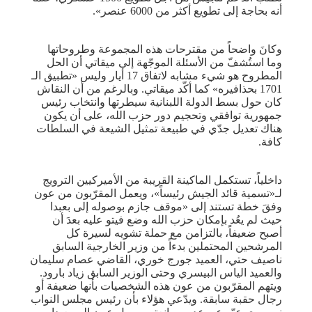
أنه بحاجة إلى تطويع أكثر من 6000 عنصر».
وكانَ واضحاً من مقترحات هذه المجموعة وطروحاتها
وما استُشفّ من الأسئلة الموجّهة إلى ميقاتي أن الحل
المطروح هو شيء مشابه لاتفاق 17 أيار وليس «تطبيق الـ
1701 بحذافيره» كما أكّد ميقاتي. وبالرغم من أن النقاش
كان حول بسط الدولة اللبنانية سيطرتها وانتخاب رئيس
جمهورية توافقي وتحجيم دور حزب الله، على أن يكون
هناك تعديل جدّي في طبيعة تمثيل الشيعة في السلطات
كافة.
داخلياً، تستكمل الماكينة القريبة من الأميركيين الترويج
لـ«تسمية قائد الجيش رئيساً»، ويعمل المقرّبون من عون
وفقَ خطة تستند إلى «موقف جازم بوصوله إلى بعبدا
حيث لم يعُد بإمكان حزب الله وضع فيتو عليه بعدَ أن
أصبح ضعيفاً، بالتزامن مع حملة تشويه لسيرة كل
المرشحين المحتملين بدءاً من وزير الخارجية السابق
ناصيف حتي، العميد جورج خوري، القاضي عصام سليمان
والعميد الياس البيسري وحتى الوزير السابق زياد بارود.
ويتهم المقرّبون من عون هذه الشخصيات بأنها ضعيفة أو
رجال حقبة سابقة. ويدّعي هؤلاء بأن رئيس مجلس النواب