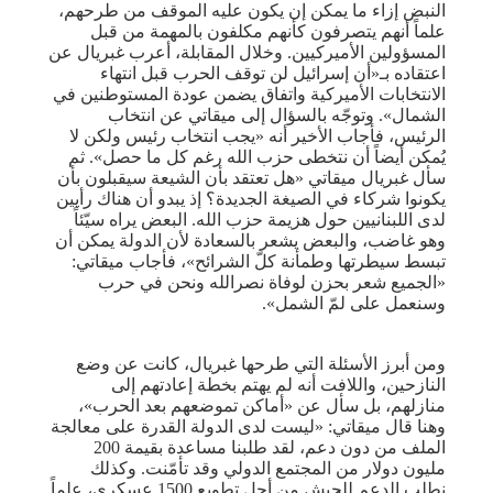
النبض إزاء ما يمكن إن يكون عليه الموقف من طرحهم،
علماً أنهم يتصرفون كأنهم مكلفون بالمهمة من قبل
المسؤولين الأميركيين. وخلال المقابلة، أعرب غبريال عن
اعتقاده بـ«أن إسرائيل لن توقف الحرب قبل انتهاء
الانتخابات الأميركية واتفاق يضمن عودة المستوطنين في
الشمال». وتوجّه بالسؤال إلى ميقاتي عن انتخاب
الرئيس، فأجاب الأخير أنه «يجب انتخاب رئيس ولكن لا
يُمكن أيضاً أن نتخطى حزب الله رغم كل ما حصل». ثم
سأل غبريال ميقاتي «هل تعتقد بأن الشيعة سيقبلون بأن
يكونوا شركاء في الصيغة الجديدة؟ إذ يبدو أن هناك رأيين
لدى اللبنانيين حول هزيمة حزب الله. البعض يراه سيّئاً
وهو غاضب، والبعض يشعر بالسعادة لأن الدولة يمكن أن
تبسط سيطرتها وطمأنة كلّ الشرائح»، فأجاب ميقاتي:
«الجميع شعر بحزن لوفاة نصرالله ونحن في حرب
وسنعمل على لمّ الشمل».
ومن أبرز الأسئلة التي طرحها غبريال، كانت عن وضع
النازحين، واللافت أنه لم يهتم بخطة إعادتهم إلى
منازلهم، بل سأل عن «أماكن تموضعهم بعد الحرب»،
وهنا قال ميقاتي: «ليست لدى الدولة القدرة على معالجة
الملف من دون دعم، لقد طلبنا مساعدة بقيمة 200
مليون دولار من المجتمع الدولي وقد تأمّنت. وكذلك
نطلب الدعم للجيش من أجل تطويع 1500 عسكري، علماً