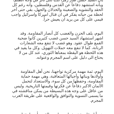
وبأنه استشهد دفاعاً عن القدس وفلسطين، وانه رغم كل
الحقد والتشويه والضغينة والخذلان والجهل، بقي حتى آخر
لحظة من حياته يفكر في ان قتال اميركا واسرائيل واجب
قيمي على كل من يريد ان يعيش حراً.
اليوم، يلف الحزن والغضب كل أنصار المقاومة. وقد
اشهر استشهاد السيد حسن غضب كثيرين كانوا ضحية
القمع طوال عقود. وهو غضب لا تنفع معه الشعارات
الرنانة، كما لا تنفع معه حملات التهويل. وكل ما يفيد في
هذه اللحظة هو اليقظة بمعناها الثوري، عند كل من لا
يحتاج الى دليل على اسم المجرم وعنوانه.
اليوم، ثمة مهمة مركزية تواجهنا، نحن أهل المقاومة
وأولادها وبناتها وأجيالها المتعاقبة، وهي مهمة حماية
المقاومة، وحفظها من كل سوء، والاستعداد لتحمل
الأثمان الاكبر دفاعاً عن فكرتها وقيمتها التاريخية. وليس
من عاقل على وجه هذه البسيطة من يمكن مناقشته في
ما يسمى التسوية والتوافق والواقعية على طريقة الغرب
المجرم.