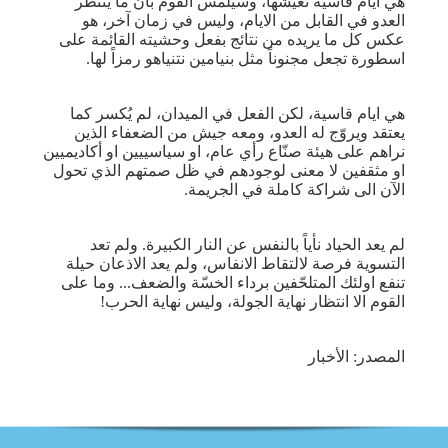
هي أيام قاسية نعيشها، وسيلمس القوم بأن ما ينتظر
العدو في القابل من الايام، وليس في زمان آخر، هو
عكس كل ما يريده من نتائج بفعل وحشيته القائمة على
اسطورة تجعل مجنوناً مثل بنيامين نتنياهو رمزاً لها.
هي ايام قاسية، لكن الفعل في الميدان، لم يُكسر كما
يعتقد ويروّج له العدو، ومعه جيش من الضعفاء الذين
نراهم على هيئة صنّاع رأي عام، او سياسييين او أكاديميين
او مثقفين لا معنى لوجودهم في ظل صمتهم الذي تحول
الآن الى شراكة كاملة في الجريمة.
لم يعد الحياد نأياً بالنفس عن النار الكبيرة. ولم تعد
التسوية فرصة لالتقاط الانفاس، ولم يعد الاذعان حيلة
تنفع اولئك المتلحّفين برداء الخسّة والضعف... وما على
القوم الا انتظار نهاية الجولة، وليس نهاية الحرب!
المصدر: الأخبار