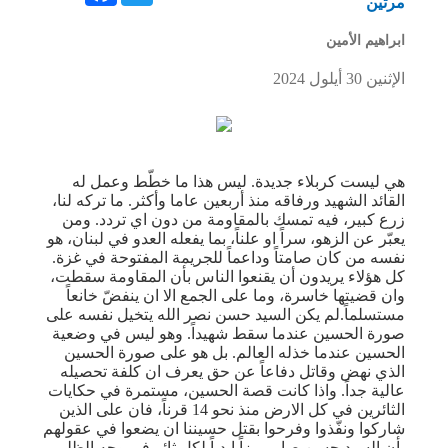
مرتين
ابراهيم الأمين
الإثنين 30 أيلول 2024
هي ليست كربلاء جديدة. ليس هذا ما خطّط وعمل له
القائد الشهيد ورفاقه منذ أربعين عاما وأكثر. ما تركه لنا،
زرع كبير، فيه تمسك بالمقاومة من دون اي تردد. ومن
يعبّر عن الزهو، سراً او علناً، بما يفعله العدو في لبنان، هو
نفسه من كان صامتاً وداعماً للجريمة المفتوحة في غزة.
كل هؤلاء يريدون أن يقنعوا الناس بأن المقاومة سقطت،
وان قضيتها خاسرة، وما على الجمع الا ان ينفضّ خانعاً
مستسلماً.لم يكن السيد حسن نصر الله يتخيل نفسه على
صورة الحسين عندما سقط شهيداً. وهو ليس في وضعية
الحسين عندما خذله العالم. بل هو على صورة الحسين
الذي نهض وقاتل دفاعاً عن حق يعرف ان كلفة تحصيله
عالية جداً. واذا كانت قصة الحسين، مستمرة في حكايات
الثائرين في كل الارض منذ نحو 14 قرناً، فان على الذين
شاركوا ونفّذوا وفرحوا بقتل حسيننا ان يضعوا في عقولهم
بأن السيد حسن صار رمزاً ابدياً لكل ثائر في وجه الظلم،