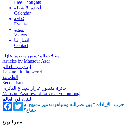
Free Thoughts
أجندة الأنشطة
Calendar
ثقافة
Events
فيديو
Videos
اتصل بنا
Contact
مقالات المؤسس منصور عازار
Articles by Mansour Azar
لبنان في العالم
Lebanon in the world
العلمانية
Secularism
جائزة منصور عازار للإبداع الفكري
Mansour Azar award for creative thinking
لبنان
في العالم
Facebook
Twitter
حرب "الإرادات" بين نصرالله ونتنياهو: تدمير ممنهج أم
اجتياح؟
منير الربيع