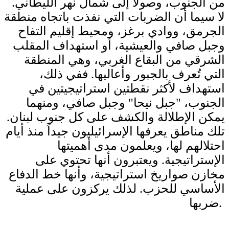
من الجنوب، وصولاً إلى شمال نهر الليطاني.
لا سيما أن الضربات التي نفذت باتجاه منطقة
الجرمق، ووادي برغز، ومحيط إقليم التفاح
وجبل صافي والعيشية، أو استهداف المقلب
الشرقي من البقاع الغربي، وهي المنطقة
التي تُعرف بالجبور وأعاليها. ففي ذلك،
استهداف لأكثر نقطتين استراتيجيتين في
الجنوب، "جبل نيحا" وجبل صافي، ومنهما
يمكن الإطلالة والكشف على كل جنوب لبنان.
تلك مناطق يعرفها الإسرائيليون جيداً منذ أيام
احتلالهم لها، ويعلمون مدى أهميتها
الإستراتيجية. ويعتبرون أنها تحتوي على
مخازن صواريخ استراتيجية، وأنها خط الدفاع
الأساسي للحزب. لذلك يركزون على عملية
ضربها.