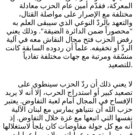
المعركة، فقدّم أمين عام الحزب معادلة
مختلفة مع الإصرار على مواصلة القتال،
والتعهد بالردّ النوعي الذي سيبقى العلم به
"محصوراً ضمن الدائرة الضيقة". وذلك يعني
رفض الحزب فتح مجال النقاش معه في آلية
الردّ أو تخفيفه. علماً أن ردوده السابقة كانت
منسّقة ومرتبة مع جهات مختلفة تفادياً
للتصعيد.
لا يعني ذلك أن ردّ الحزب سينطوي على
تصعيد كبير أو استدراج الحرب، إلا أنه لا يريد
الإفساح في المجال أمام لعبة التفاوض. يعتبر
حزب الله أن نتنياهو يمارس مع لبنان الآلية
نفسها التي اتبعها مع غزة خلال التفاوض. إذ
أنه مع كل جولة مفاوضات كان يلجأ لاستغلالها
في سبيل تصعيد عملياته، ولا سيما عمليات