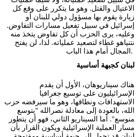
الاغتيال والقتل. وهو ما يتكرر على وقع كل
زيارة يقوم بها مسؤول دولي للبنان أو
إسرائيل في سبيل تفعيل مسارات التفاوض.
وعليه، يرى الحزب أن كل تفاوض يتخذ منه
نتنياهو غطاء لتصعيد عملياته. لذا، لن يفتح
المجال أمام هذا الباب.
لبنان كجبهة أساسية
هناك سيناريوهان، الأول أن يقدم
الإسرائيليون على توسيع جغرافيا
الاستهدافات ونطاقها، وهو ما سيرفضه حزب
الله، بالعودة إلى معادلة نصرالله "بتوسع
منوسع". أما السيناريو الثاني، فهو أن يتطور
مسار العملية الإسرائيلية ويكون القرار بأن
لبنان قد تحول إلى جبهة أساسية ومفتوحة