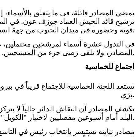
تمضي المصادر قائلة، في ما يتعلق بالأسماء، إن
ترشيح قائد الجيش العماد جوزف عون. في المعلوم
قوته وحضوره في ميدان الجنوب من جهة انسحاب حزب الله إلى شمال الليطاني، ووقف الخروقات الإسرائيلية من جانب لبنان.
في التدول عشرة أسماء لمرشحين محتملين، من
المصادر، ولا يلقى رضى جزء من المسيحيين. ومن جهة السعودية، ثمة تداول باسم الوزير السابق ناصيف حتي وآخرين.
اجتماع للخماسية
برّي.
تكشف المصادر أن النقاش الدائر حالياً لا يت
البلد أمام أسبوعين مفصليين لاختيار "الكوبل" الرئاسي (رئيس جمهورية ورئيس حكومة).
مصادر نيابية تستبشر بانتخاب رئيس في التاسع م