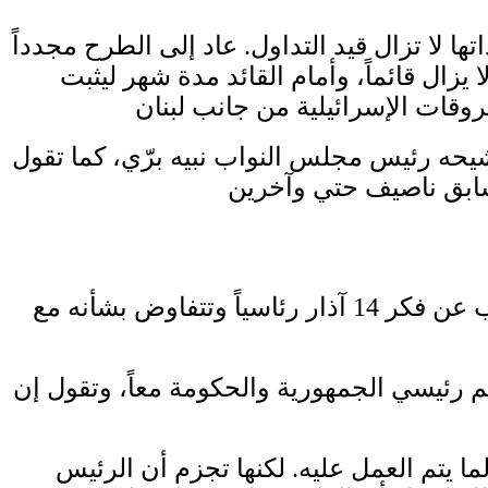
ا لا تزال قيد التداول. عاد إلى الطرح مجدداً
زال قائماً، وأمام القائد مدة شهر ليثبت
حه رئيس مجلس النواب نبيه برّي، كما تقول
تستعد اللجنة الخماسية للاجتماع قريباً في بيروت، ويستعرض سفراؤها الأسماء المتداولة، تنوب عن فكر 14 آذار رئاسياً وتتفاوض بشأنه مع
م رئيسي الجمهورية والحكومة معاً، وتقول إن
ما يتم العمل عليه. لكنها تجزم أن الرئيس