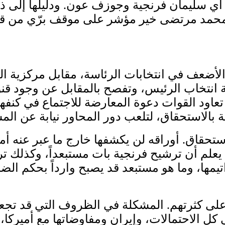
 أي سليمان فرنجية وجوزف عون. ودليلها إلى ذ
 الأضعف في انتخابات الرئاسة، مقابل مركزية الق
ة انتخاب الرئيس، وتفصح بالمقابل عن وجود قنوا
تعاود القوات دعوة المعارضة للاجتماع في كنفه
ستحقاق. أوراقه لن يكشفها خارج ما عبر عنه أمي
علم أن ترشيح فرنجية بات مستبعداً، وكذلك ت
يمها، وما هو مستبعد قد يصبح وارداً بحكم الض
لى كثرتهم. المشكلة في الظروف التي قد تجعل
كل الاحتمالات، وإيران ومفاوضاتها مع أميركا،