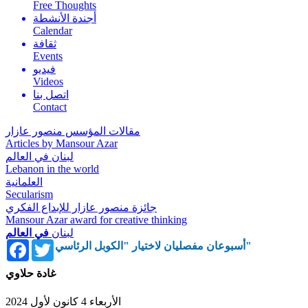
Free Thoughts
أجندة الأنشطة
Calendar
ثقافة
Events
فيديو
Videos
اتصل بنا
Contact
مقالات المؤسس منصور عازار
Articles by Mansour Azar
لبنان في العالم
Lebanon in the world
العلمانية
Secularism
جائزة منصور عازار للإبداع الفكري
Mansour Azar award for creative thinking
لبنان
في العالم
Facebook
Twitter
أسبوعان مفصليان لاختيار "الكوبل الرئاسي"
غادة حلاوي
الأربعاء 4 كانون لأول 2024