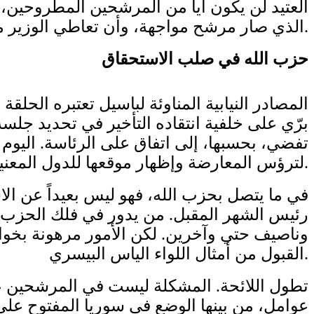
العتيد لن يكون أياً من المرشحين المطروحين،
الذي صار مرشح مواجهة، وأن تعاطي الوزير محمد مرتضى خير مؤشر على موقف برّي من قائد الجيش.
حزب الله في صلب الاستحقاق
المصادر النيابية المناوئة لباسيل تعتبره الحلقة
برّي على خلفية انتقاده التأخير في تحديد جلس
تفضي، بحسبها، إلى اتفاق على الرئاسة. اليوم 
لترؤس المعارضة وإظهار موقعها للدول المعنية بالاستحقاق، لتلعب دور المحاور نيابة عن المسيحيين.
في ما يتصل بحزب الله، فهو ليس بعيداً عن الا
رئيس الشهر المقبل. من يدور في فلك الحزب ي
وناصيف حتي وآخرين. لكن الأمور مرهونة بخوات
القبول من أمثال اللواء الياس البيسري.
تطول اللائحة. المشكلة ليست في المرشحين ع
عوامل، من بينها الوضع في سوريا المفتوح على 