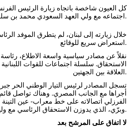
كل العيون شاخصة باتجاه زيارة الرئيس الفرن
اجتماعه مع ولي العهد السعودي محمد بن سلمان. ثمة من يرى مؤشرات على عودة المملكة إلى لبنان ولو بحذر.
خلال زيارته إلى لبنان، لم يتطرق الموفد الر
استعراض سريع للوقائع.
نقلاً عن مصادر سياسية واسعة الاطلاع، رئاسة 
الاستحقاق. سلسلة اجتماعات للقوات اللبنانية
العلاقة بين الجهتين.
تسجل المصادر لرئيس التيار الوطني الحر جبرا
أجراها مع الجانب المصري. وهناك تواصل قائم ب
الفرزلي اتصالاته على خط معراب- عين التينة ل
وبرّي، الذي يدوزن الاستحقاق الرئاسي مع وليد جنبلاط. حليفان متناغمان يعملان على احتساب جلسة الانتخاب على الورقة والقلم.
لا اتفاق على المرشح بعد