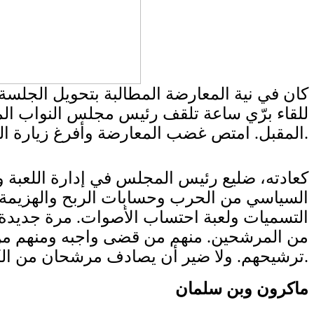
كان في نية المعارضة المطالبة بتحويل الجلسة
للقاء برّي ساعة تلقف رئيس مجلس النواب المب
المقبل. امتص غضب المعارضة وأفرغ زيارة الموفد الفرنسي من مضمونها.
كعادته، ضليع رئيس المجلس في إدارة اللعبة و
السياسي من الحرب وحسابات الربح والهزيمة لح
التسميات ولعبة احتساب الأصوات. مرة جديدة،
من المرشحين. منهم من قضى واجبه ومنهم من ي
ترشيحهم. ولا ضير أن يصادف مرشحان من الكتلة النيابية ذاتها أو من التكتل ذاته.
ماكرون وبن سلمان