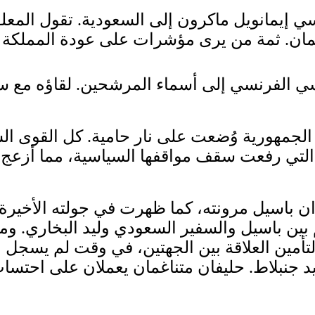
سي إيمانويل ماكرون إلى السعودية. تقول الم
ئاسي الفرنسي إلى أسماء المرشحين. لقاؤه مع س
الجمهورية وُضعت على نار حامية. كل القوى الس
 التي رفعت سقف مواقفها السياسية، مما أزعج
ن باسيل مرونته، كما ظهرت في جولته الأخيرة 
ين باسيل والسفير السعودي وليد البخاري. ومن 
تأمين العلاقة بين الجهتين، في وقت لم يسجل ب