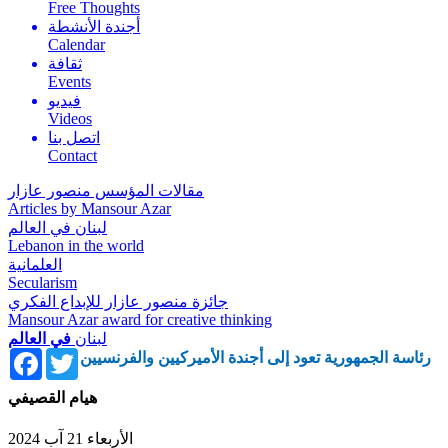
Free Thoughts
أجندة الأنشطة
Calendar
ثقافة
Events
فيديو
Videos
اتصل بنا
Contact
مقالات المؤسس منصور عازار
Articles by Mansour Azar
لبنان في العالم
Lebanon in the world
العلمانية
Secularism
جائزة منصور عازار للإبداع الفكري
Mansour Azar award for creative thinking
لبنان
في العالم
Facebook
Twitter
رئاسة الجمهورية تعود إلى أجندة الأميركيين والفرنسيين
هيام القصيفي
الأربعاء 21 آب 2024