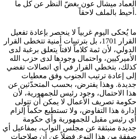
العماد ميشال عون بغضّ النظر عن كل ما
أحيط بالملف لاحقاً.
ما يُحكى اليوم غربياً لا ينحصر بإعادة تفعيل
القرار 1701، بل بترتيبات أمنية تتخطى القرار
الدولي، لأن ثمة كلاماً لافتاً يتعلق برغبة لدى
الأميركيين، واحتمال وجودها لدى حزب الله
كذلك، بتخطي القرار في أي اتصالات تفضي
إلى إعادة ترتيب الجنوب وفق معطيات
جديدة. وهذا يفترض، بحسب المتحدّثين عن
هذا الاحتمال، وجود رئيس للجمهورية، لأن
حكومة تصريف الأعمال لا يمكن أن تتولى
إدارة هذا التفاوض، ولا تستطيع حكماً إلزام
أي رئيس مقبل للجمهورية وأي حكومة
جديدة منبثقة عن مجلس النواب، بمفاعيل أي
صفقة من هذا النوع. فضلاً عن أن صلاحيات