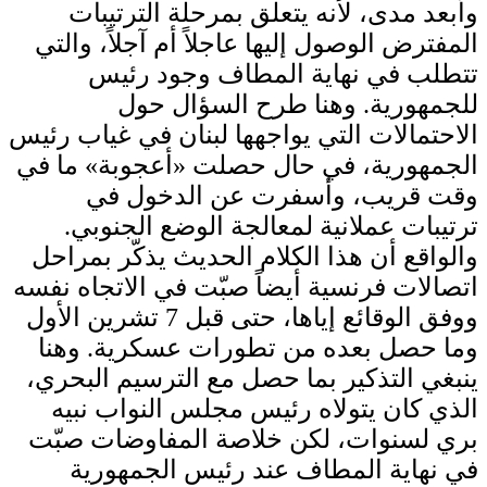
وأبعد مدى، لأنه يتعلق بمرحلة الترتيبات
المفترض الوصول إليها عاجلاً أم آجلاً، والتي
تتطلب في نهاية المطاف وجود رئيس
للجمهورية. وهنا طرح السؤال حول
الاحتمالات التي يواجهها لبنان في غياب رئيس
الجمهورية، في حال حصلت «أعجوبة» ما في
وقت قريب، وأسفرت عن الدخول في
ترتيبات عملانية لمعالجة الوضع الجنوبي.
والواقع أن هذا الكلام الحديث يذكّر بمراحل
اتصالات فرنسية أيضاً صبّت في الاتجاه نفسه
ووفق الوقائع إياها، حتى قبل 7 تشرين الأول
وما حصل بعده من تطورات عسكرية. وهنا
ينبغي التذكير بما حصل مع الترسيم البحري،
الذي كان يتولاه رئيس مجلس النواب نبيه
بري لسنوات، لكن خلاصة المفاوضات صبّت
في نهاية المطاف عند رئيس الجمهورية