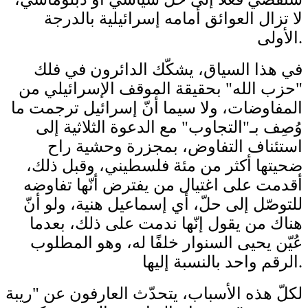
لا تزال العوائق أمامه إسرائيلية بالدرجة
الأولى.
في هذا السياق، يشكّك الدائرون في فلك
"حزب الله" بحقيقة الموقف الإسرائيلي من
المفاوضات، ولا سيما أنّ إسرائيل ترجمت ما
وُصِف بـ"التجاوب" مع الدعوة الثلاثية إلى
استئناف التفاوض، بمجزرة وحشية راح
ضحيتها أكثر من مئة فلسطيني، وقبل ذلك،
أقدمت على اغتيال من يفترض أنّها تفاوضه
للتوصّل إلى حلّ، أي إسماعيل هنية، ولو أنّ
هناك من يقول إنّها ندمت على ذلك، بعدما
عُيّن يحيى السنوار خلفًا له، وهو المطلوب
الرقم واحد بالنسبة إليها.
لكلّ هذه الأسباب، يتحدّث العارفون عن "ريبة