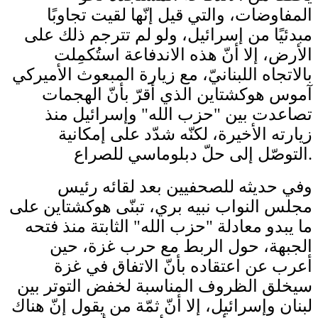
المفاوضات، والتي قيل إنّها لقيت تجاوبًا
مبدئيًا من إسرائيل، ولو لم تترجم ذلك على
الأرض، إلا أنّ هذه الاندفاعة استُكمِلت
بالاتجاه اللبنانيّ، مع زيارة المبعوث الأميركي
آموس هوكشتاين الذي أقرّ بأنّ الهجمات
تصاعدت بين "حزب الله" وإسرائيل منذ
زيارته الأخيرة، لكنّه شدّد على إمكانية
التوصّل إلى حلّ دبلوماسي للصراع.
وفي حديثه للصحفيين بعد لقائه رئيس
مجلس النواب نبيه بري، تبنّى هوكشتاين على
ما يبدو معادلة "حزب الله" الثابتة منذ فتحه
الجبهة، حول الربط مع حرب غزة، حين
أعرب عن اعتقاده بأنّ الاتفاق في غزة
سيخلق الظروف المناسبة لخفض التوتر بين
لبنان وإسرائيل، إلا أنّ ثمّة من يقول إنّ هناك