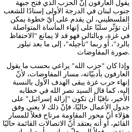
يقول العارفون إنّ الحزب الذي فتح جبهة
جنوب لبنان في الدرجة الأولى إسنادًا للشعب
الفلسطيني، لن يقدم على أيّ خطوة يمكن
أن تؤثّر سلبًا على إنهاء المأساة المتواصلة
في غزة، وبالتالي فهو قد لا يمانع "الاحتفاظ
بالرد"، أو ربما "تأجيله"، إلى ما بعد تبلور
صورة المفاوضات.
وإذا كان "حزب الله" يراعي بحسب ما يقول
العارفون بأدبيّاته، مسار المفاوضات، لأنّ
إنهاء حرب غزة يبقى الهدف الأول بالنسبة
إليه، كما قال السيد نصر الله في خطابه
الأخير، نافيًا أن تكون "إزالة إسرائيل" على
جدول الأعمال حاليًا، فإنّ ذلك لا يعني وفق
هؤلاء أنّ محور المقاومة مرتاح فعلاً للمسار
القائم، أو أنه يعتقد أنّ الاتصالات القائمة حاليًا
ستفضي فعلاً إلى حلّ سياسي أو دبلوماسي،