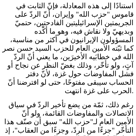
استنادًا إلى هذه المعادلة، فإنّ الثابت في
قاموس "حزب الله" وإيران، أنّ الردّ على
الجريمتين الإسرائيليتين الفادحتين، حتميّ
وبديهيّ ولا نقاش فيه، وهو ما أكّده
المسؤولون الإيرانيون في أكثر من مناسبة،
كما ثبّته الأمين العام للحزب السيد حسن نصر
الله في خطابَيه الأخيرَين، ما يعني أنّ الردّ
آتٍ، ولو تأخّر، وذلك بغضّ النظر عن نجاح أو
فشل المفاوضات حول غزة، لأنّ دفتر
الحساب سيبقى مفتوحًا، حتى لو افترضنا أنّ
الحرب على غزة انتهت.
رغم ذلك، ثمّة من يضع تأخير الردّ في سياق
الاتصالات والمفاوضات القائمة، ولو أنّ
الأمين العام لـ"حزب الله" سبق أن صنّف هذا
التأخّر "جزءًا من الردّ، وجزءًا من العقاب"، إذ