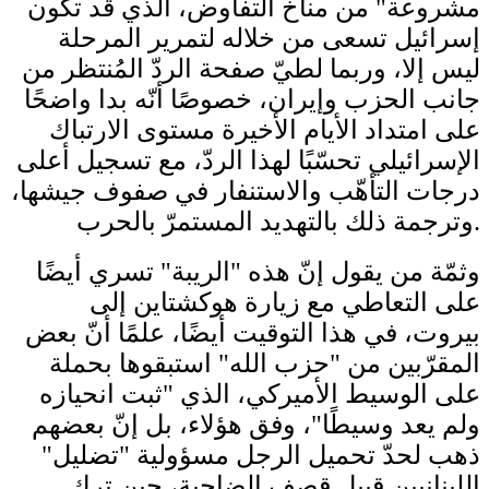
مشروعة" من مناخ التفاوض، الذي قد تكون
إسرائيل تسعى من خلاله لتمرير المرحلة
ليس إلا، وربما لطيّ صفحة الردّ المُنتظر من
جانب الحزب وإيران، خصوصًا أنّه بدا واضحًا
على امتداد الأيام الأخيرة مستوى الارتباك
الإسرائيلي تحسّبًا لهذا الردّ، مع تسجيل أعلى
درجات التأهّب والاستنفار في صفوف جيشها،
وترجمة ذلك بالتهديد المستمرّ بالحرب.
وثمّة من يقول إنّ هذه "الريبة" تسري أيضًا
على التعاطي مع زيارة هوكشتاين إلى
بيروت، في هذا التوقيت أيضًا، علمًا أنّ بعض
المقرّبين من "حزب الله" استبقوها بحملة
على الوسيط الأميركي، الذي "ثبت انحيازه
ولم يعد وسيطًا"، وفق هؤلاء، بل إنّ بعضهم
ذهب لحدّ تحميل الرجل مسؤولية "تضليل"
اللبنانيين قبيل قصف الضاحية، حين ترك