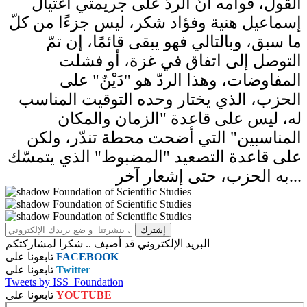
القول، قوامه أنّ الردّ على جريمتي اغتيال
إسماعيل هنية وفؤاد شكر، ليس جزءًا من كلّ
ما سبق، وبالتالي فهو يبقى قائمًا، إن تمّ
التوصل إلى اتفاق في غزة، أو فشلت
المفاوضات، وهذا الردّ هو "دَيْنٌ" على
الحزب، الذي يختار وحده التوقيت المناسب
له، ليس على قاعدة "الزمان والمكان
المناسبين" التي أضحت محطة تندّر، ولكن
على قاعدة التصعيد "المضبوط" الذي يتمسّك
به الحزب، حتى إشعار آخر...
البريد الإلكتروني قد أضيف .. شكرا لمشاركتكم
FACEBOOK
تابعونا على
Twitter
تابعونا على
Tweets by ISS_Foundation
YOUTUBE
تابعونا على