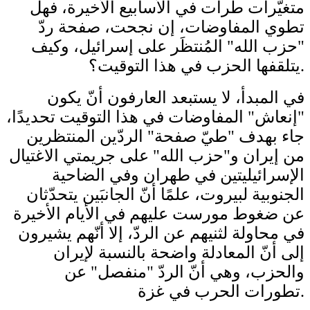
متغيّرات طرأت في الأسابيع الأخيرة، فهل
تطوي المفاوضات، إن نجحت، صفحة ردّ
"حزب الله" المُنتظَر على إسرائيل، وكيف
يتلقفها الحزب في هذا التوقيت؟.
في المبدأ، لا يستبعد العارفون أنّ يكون
"إنعاش" المفاوضات في هذا التوقيت تحديدًا،
جاء بهدف "طيّ صفحة" الردّين المنتظرين
من إيران و"حزب الله" على جريمتي الاغتيال
الإسرائيليتين في طهران وفي الضاحية
الجنوبية لبيروت، علمًا أنّ الجانبَين يتحدّثان
عن ضغوط مورست عليهم في الأيام الأخيرة
في محاولة لثنيهم عن الردّ، إلا أنّهم يشيرون
إلى أنّ المعادلة واضحة بالنسبة لإيران
والحزب، وهي أنّ الردّ "منفصل" عن
تطورات الحرب في غزة.