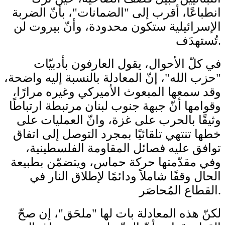
انطباعًا، أقرب إلى "الضمانات"، بأنّ الضربة
الإسرائيلية ستكون محدودة، وأنّ بيروت لن
تُستهدَف.
في كلّ الأحوال، يقول العارفون بأدبيّات
"حزب الله"، إنّ المعادلة بالنسبة إليه واضحة،
وقد سمعها المبعوث الأميركي وغيره مرارًا،
وقوامها أنّ جبهة جنوب لبنان مرتبطة ارتباطًا
وثيقًا بالحرب على غزة، وانّ العمليات على
خطها تنتهي تلقائيًا بمجرد التوصل إلى اتفاق
توافق عليه فصائل المقاومة الفلسطينية،
وفي مقدّمتها حركة حماس، ويتضمّن بطبيعة
الحال وقفًا شاملاً ودائمًا لإطلاق النار في
القطاع المُحاصَر.
لكنّ هذه المعادلة بات لها "ملحَق"، إن صحّ