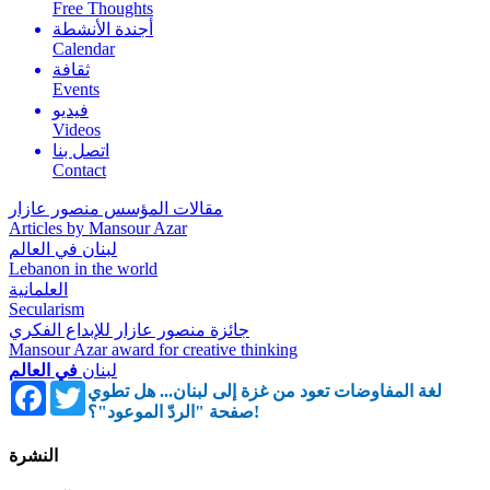
Free Thoughts
أجندة الأنشطة
Calendar
ثقافة
Events
فيديو
Videos
اتصل بنا
Contact
مقالات المؤسس منصور عازار
Articles by Mansour Azar
لبنان في العالم
Lebanon in the world
العلمانية
Secularism
جائزة منصور عازار للإبداع الفكري
Mansour Azar award for creative thinking
لبنان
في العالم
Facebook
Twitter
لغة المفاوضات تعود من غزة إلى لبنان... هل تطوي
صفحة "الردّ الموعود"؟!
النشرة