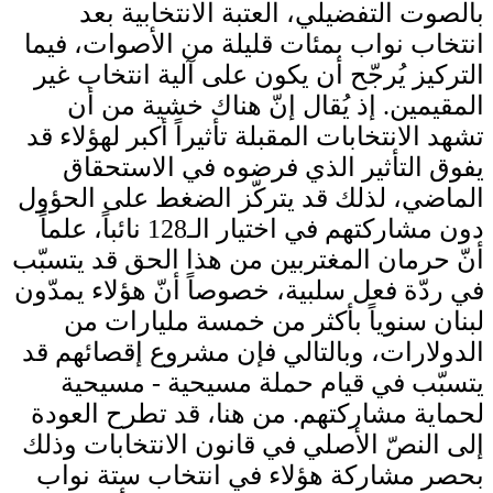
بالصوت التفضيلي، العتبة الانتخابية بعد
انتخاب نواب بمئات قليلة من الأصوات، فيما
التركيز يُرجّح أن يكون على آلية انتخاب غير
المقيمين. إذ يُقال إنّ هناك خشية من أن
تشهد الانتخابات المقبلة تأثيراً أكبر لهؤلاء قد
يفوق التأثير الذي فرضوه في الاستحقاق
الماضي، لذلك قد يتركّز الضغط على الحؤول
دون مشاركتهم في اختيار الـ128 نائباً، علماً
أنّ حرمان المغتربين من هذا الحق قد يتسبّب
في ردّة فعل سلبية، خصوصاً أنّ هؤلاء يمدّون
لبنان سنوياً بأكثر من خمسة مليارات من
الدولارات، وبالتالي فإن مشروع إقصائهم قد
يتسبّب في قيام حملة مسيحية - مسيحية
لحماية مشاركتهم. من هنا، قد تطرح العودة
إلى النصّ الأصلي في قانون الانتخابات وذلك
بحصر مشاركة هؤلاء في انتخاب ستة نواب