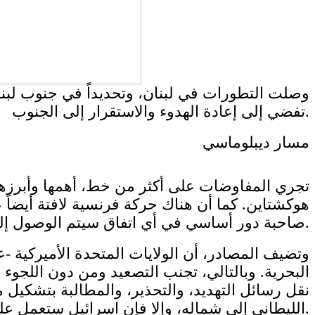
وصلت التطورات في لبنان، وتحديداً في جنوب لبنا
تفضي إلى إعادة الهدوء والاستقرار إلى الجنوب.
مسار ديبلوماسي
تجري المفاوضات على أكثر من خط، أهمها وأبرزها
هوكشتاين. كما أن هناك حركة فرنسية لافتة أيضاً
صاحبة دور أساسي في أي اتفاق سيتم الوصول إليه، وهي تنطلق في طروحاتها من ما يطرحه الأميركيون مع اختلاف في اللهجة والمقاربة.
وتضيف المصادر، أن الولايات المتحدة الأميركية -
البحرية. وبالتالي، تجنب التصعيد ومن دون اللجوء 
نقل رسائل التهديد، والتحذير، والمطالبة بتشكيل
الليطاني إلى شماله، وإلا فإن اسرائيل ستعمل على شن حرب ضد الحزب.