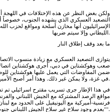
ولكن بغض النظر عن هذه الإختلافات في اللهجة أو 
التصعيد العسكري الذي يشهده الجنوب، خصوصاً أنه 
الإسرائيليون أنها مخازن أسلحة ومواقع لحزب الله،
الليطاني وإلا سيتم ضربها.
ما بعد وقف إطلاق النار
يتوازى التصعيد العسكري مع زيادة منسوب الاتصال
صعب وهوكشتاين في دبي، أجرى هوكشتاين اتصالات 
ضمن المفاوضات التي يعمل عليها هوكشتاين للوصول 
في غزة، ولا يمكن غير ذلك. وهذا أمر أصبح الأميركيون يعرفونه تماماً، ما يعني أن أي نقاش سيطرح سيكون مرتبطاً بمرحلة ما بعد وقف إطلاق النار.
في هذا الإطار جرى تسريب مقترح اسرائيلي تم تسل
مواقع الرصد المشتركة مع الجيش اللبناني والفرن
فرنسية-أميركية مع اليونيفيل على الحدود مع لبنا
"بعدم وجود سلاح غير سلاح الجيش اللبناني جنوب الليطاني".