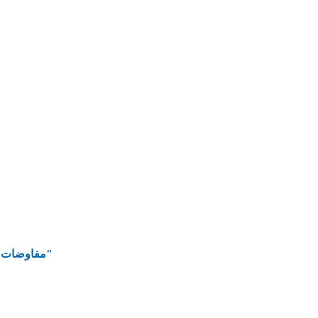
مفاوضات لاستعادة الاستقرار جنوباً: تخيلات إسرائيل ووقائع "الحزب"