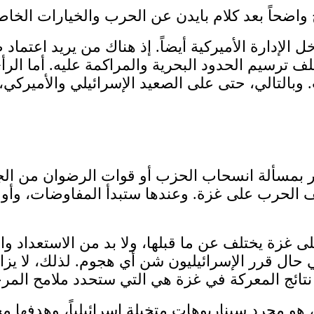
ل الإدارة الأميركية أيضاً. إذ هناك من يريد اعت
ملف ترسيم الحدود البحرية والمراكمة عليه. أما ال
 وبالتالي، حتى على الصعيد الإسرائيلي والأميركي
ر بمسألة انسحاب الحزب أو قوات الرضوان من الجنوب
ا بعد توقف الحرب على غزة. وعندها ستبدأ المفاوضات،
غزة يختلف عن ما قبلها، ولا بد من الاستعداد والج
ل قرر الإسرائيليون شن أي هجوم. لذلك، لا يزال 
، هو مجرد سيناريوهات متخيلة اسرائيلياً، وهدفها