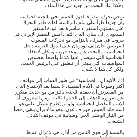
وهكذا عاد البحث من جديد في هذا الملف.
يوحي تحرك سفراء الدول الخمس في اللجنة الخماسية
بأن جديداً طرأ على ملف الرئاسة، لذلك ظهر التحرك
على مستوى السفراء مباشرة بعد عودة السفير
السعودي إلى لبنان، الذي التقى أمس السفير الإيراني في
بيروت في منزله، بالتزامن مع تحركات المبعوث
الفرنسي ​جان إيف لودريان​ على الدول العربية داخل
الخماسية، والبحث عن موعد قريب ومكان لانعقاد
الخماسية التي سيصدر عنها كلاماً واضحاً بخصوص
المواصفات التي ينبغي أن تنطبق على الرئيس الجديد.
ولكن كل هذا لا يكفي.
إذا، الأكيد أن "الخماسية" في طور الذهاب إلى مواقف
أكثر وضوحاً في الأيام المقبلة، لا سيما بعد الإجتماع الذي
من المفترض أن تعقده اللجنة، بالتزامن مع حديث متكرر
عن ضرورة الذهاب إلى الخيار الثالث، ومن المعروف أن
الإسم المفضل للخماسية ولو لم يُطرح بشكل علني هو
إسم قائد الجيش ​جوزاف عون​، وهو ما لا يزال يلقى رفضاً
من ​التيار الوطني الحر​، وضبابية في موقف ​الثنائي
الشيعي​.
بالنسبة إلى قوى الثامن من آذار، هي لا تزال عندها