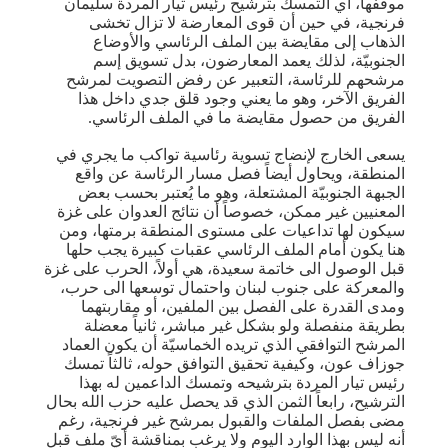
موقفها، أي التمسك بترشيح رئيس ​تيار المردة​ سليمان
فرنجية، في حين أن قوى المعارضة لا تزال تخشى
الذهاب إلى مقايضة بين الملف الرئاسي والأوضاع
الجنوبيّة، لذلك يعمد المعارضون، بدل تسويق إسم
مرشحهم للرئاسة، التعبير عن رفض التصويت لمرشح
الفريق الآخر، وهو ما يعني وجود قلق جدي داخل هذا
الفريق من حصول مقايضة ما في الملف الرئاسي.
يسعى الخارج لإنضاج تسوية رئاسية تواكب ما يجري في
المنطقة، ويحاول أيضاً فصل مسار الرئاسة عن واقع
الجبهة الجنوبيّة المشتعلة، وهو ما يُعتبر بحسب بعض
المعنيين غير ممكن، خصوصاً أن نتائج العدوان على غزة
سيكون لها تداعيات على مستوى المنطقة برمتها، ومن
هنا يكون أمام الملف الرئاسي عقبات كبيرة يجب حلها
قبل الوصول الى خاتمة سعيدة، هي أولاً، الحرب على غزة
والمعركة على جنوب لبنان واحتمال توسعها الى حرب،
ومدى القدرة على الفصل بين الملفين، أو مقاربتهما
بطريقة منفصلة ولو بشكل غير مباشر، ثانياً معضلة
المرشح التوافقي الذي تريده الخماسيّة أن يكون العماد
جوزاف عون، وكيفية تحقيق التوافق حوله، ثالثاً تمسك
رئيس تيار المردة بترشيحه وتمسك الداعمين له بهذا
الترشيح، رابعاً الثمن الذي قد يحصل عليه حزب الله بحال
مضى بفصل الملفات والقبول بمرشح غير فرنجية، رغم
أنه ليس بهذا الوارد اليوم ولا يرغب بمناقشة أيّ ملف قبل