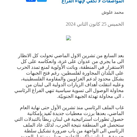
المواصفات لا تكفي لإنهاء الفراغ
محمد علوش
الخميس 25 كانون الثاني 2024
بعد السابع من تشرين الاول الماضي تحولت كل الانظار
الى ما يجري من عدوان على غزة، وانعكاسه على كل
الاستقرار في المنطقة، وباتت الأولوية لمنع تمدد الحرب
على البلدان المجاورة لفلسطين، رغم فتح الجبهات
بشكل محدود لدعم الغزاويين و​المقاومة الفلسطينية​،
وعليه انتقلت أهداف الزيارات الدولية الى ​لبنان​ من
محاولة الوصول الى تسوية سياسية تنهي ​الفراغ الرئاسي​
، الى محاولة تهدئة الجبهة الجنوبيّة.
غاب الملف الرئاسي منذ تشرين الأول حتى نهاية العام
الماضي، بعدها برزت معطيات جديدة تُفيد بإمكانية
حصول تطورات استراتيجية في لبنان ربطاً بالتبدلات التي
ستحصل في المنطقة نتيجة الحرب، لذلك عاد الملف
الرئاسي الى الواجهة من باب ضرورة تشكيل سلطة
جديدة في لبنان تواكب التفاوض حول مستقبل الحدود،