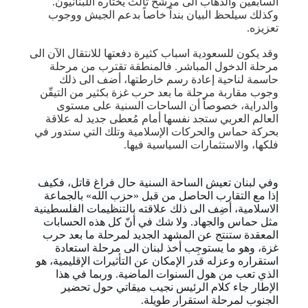
السابقين والذهاب الى مرشح ثالث يختاره اللبنانيون.
وكذلك سيلحظ البيان بنداً خاصاً بدعم الجيش ووجوب
تعزيزه.
وقد يكون للسعودية اسباب كثيرة دفعتها للانتقال الآن الى
مرحلة الدخول المباشر. فالمنطقة تقترب من مرحلة
حاسمة لناحية إعادة رسم خارطتها، أضف الى ذلك
وجوب مقاربة مرحلة ما بعد حرب غزة بكثير من التيقّن
والدراية، خصوصاً أن الساحات السنية على مستوى
العالم العربي ستجد نفسها أمام مُعطى جديد له علاقة
بحركة حماس والحركات الإسلامية وتلك التي ستدور في
فلكها، والاستثمارات السياسية فيها.
وفي لبنان تعيش الساحة السنية حال فراغ قاتل، فكيف
إذا مع التقارب الحاصل من قبل «حزب الله» بالجماعة
الاسلامية، أضِف الى ذلك علاقته بالتنظيمات الفلسطينية
مثل حماس والجهاد. ولا شك في أنّ كل هذه الحسابات
المعقدة ستنتج عن المشهد الجديد لمرحلة ما بعد حرب
غزة، وهو ما يستوجِب أخذ لبنان الى مرحلة استعادة
استقراره وعزله قدر الإمكان عن التأثيرات الإقليمية، هو
الذي تعب من هول السنوات الماضية. وربما في هذا
الإطار جاء كلام الرئيس نجيب ميقاتي حول تحضير
الجنوب لمرحلة استقرار طويلة.