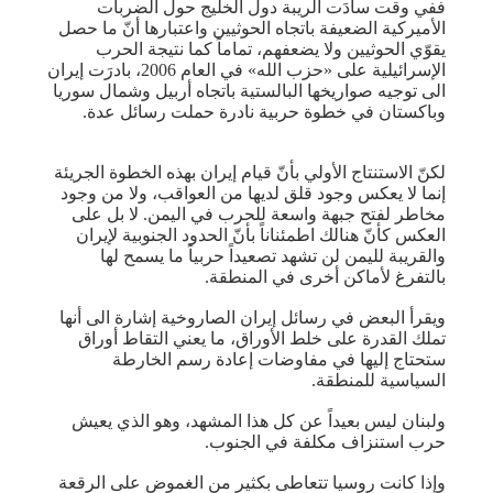
ففي وقت سادَت الريبة دول الخليج حول الضربات
الأميركية الضعيفة باتجاه الحوثيين واعتبارها أنّ ما حصل
يقوّي الحوثيين ولا يضعفهم، تماماً كما نتيجة الحرب
الإسرائيلية على «حزب الله» في العام 2006، بادرَت إيران
الى توجيه صواريخها البالستية باتجاه أربيل وشمال سوريا
وباكستان في خطوة حربية نادرة حملت رسائل عدة.
لكنّ الاستنتاج الأولي بأنّ قيام إيران بهذه الخطوة الجريئة
إنما لا يعكس وجود قلق لديها من العواقب، ولا من وجود
مخاطر لفتح جبهة واسعة للحرب في اليمن. لا بل على
العكس كأنّ هنالك اطمئناناً بأنّ الحدود الجنوبية لإيران
والقريبة لليمن لن تشهد تصعيداً حربياً ما يسمح لها
بالتفرغ لأماكن أخرى في المنطقة.
ويقرأ البعض في رسائل إيران الصاروخية إشارة الى أنها
تملك القدرة على خلط الأوراق، ما يعني التقاط أوراق
ستحتاج إليها في مفاوضات إعادة رسم الخارطة
السياسية للمنطقة.
ولبنان ليس بعيداً عن كل هذا المشهد، وهو الذي يعيش
حرب استنزاف مكلفة في الجنوب.
وإذا كانت روسيا تتعاطى بكثير من الغموض على الرقعة