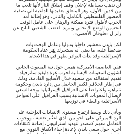
لن تذهب ببساطة لإعلان وقف إطلاق النار لأنها تلعب ما
بين حَدين: الأول، وهو المتعلق بعقيدتها الداعية الى تصفية
الحضور الفلسطيني بالكامل. والثاني، وهو إطالة أمد
الحرب لأطول فترة ممكنة والرهان على عامل الوقت
لتحسين الوضع الانتخابي وتبريد الغضب الشعبي الناتج عن
زلزال «طوفان الأقصى».
لكن بايدن محشور داخليا ودوليا وعامل الوقت بات
ضاغطاً عليه، ما يعني أنه سيتحرك لِهَز عناد الحكومة
الإسرائيلية وقد بدأت البوادر تظهر في هذا الاتجاه.
ففي العاصمة الأميركية همس حول نية المبعوث الخاص
لشؤون المعونات الإنسانية لحرب غزة دايفيد ساترفيلد
تقديم استقالته من منصبه خلال الأسابيع القادمة، وذلك
في إطار الخلاف الكبير الحاصل بين إدارة بايدن وحكومة
نتنياهو، واعتراضاً على العراقيل الإسرائيلية بوجه السعي
لإيصال المعونات الانسانية بسبب العراقيل على الحواجز
الأسرائيلية والبطء في توزيعها.
ويأتي ذلك وسط ارتفاع مستوى الانتقادات الداخلية على
الرد الاميركي على الحوثيين الذي اعتُبر ضعيفاً، ووجوب
التعامل معهم كمصدر لتهديد استراتيجي، إضافة لانتقادات
أخرى حول سعي بايدن لإعادة إحياء الاتفاق النووي مع