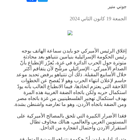
جوني منير
الجمعة 19 كانون الثاني 2024
إغلاق الرئيس الأميركي جو بايدن سماعة الهاتف بوجه
رئيس الحكومة الإسرائيلية بنيامين نتنياهو بعد محادثة
متوترة حول الحرب الدائرة في غزة، يُعزّز الإنطباع بأنّ
الصدام الأميركي - الإسرائيلي مرشّح لأن يتفاقم أكثر
خلال الأسابيع المقبلة. ذلك أن نتنياهو يرفض تحديد موعد
حاسم لإعلان انتهاء الحرب وهو لا يُفصح عن الخطوات
اللاحقة التي يعتزم اتخاذها، فيما الانطباع الغالب بأنه يودّ
استكمال حربه ولكن باتجاه الضفة الغربية هذه المرة
بهدف استكمال تهجير الفلسطينيين من غزة باتجاه مصر
ومن الضفة باتجاه الأردن، وهو ما تعارضه واشنطن بشدة.
فعَدا الأضرار الكبيرة التي تلحق بالمصالح الأميركية على
المستويين العربي والعالمي، هنالك مخاوف تطال
استقرار الاردن واحتمال انفجاره من الداخل.
وتدرك إدارة بايدن أنّ حكومة نتنياهو اليمينية المتطرفة