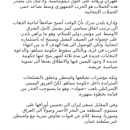
طهران ورهانه على حلول ديبلوماسية. ولا شك بأنّ مصدر
هذه الحملات هو الحزب الجمهوري وسط تصاعد حمى
الحملات الإنتخابية.
وإدارة بايدن تدرك بأنّ الوقت أصبح ضاغطاً لناحية الذهاب
الى ترتيب اتفاق سياسي كبير يشمل كامل الشرق
الأوسط عبر مؤتمر دولي للسلام، وهو ما يراهن بايدن
على حصوله في الصيف المقبل ويسمح له باستثماره
انتخابياً. ولكن للوصول الى هذا الهدف لا بد من انتهاء
الحرب في غزة، وبالتالي سقوط حكومة نتنياهو، والدعوة
لانتخابات جديدة في مدة ثلاثة أشهر ينتج عنها حكومة
جديدة لا وجود لليمين فيها والانطلاق بعدها الى تسوية
سياسية عريضة.
وثمّة مؤشرات تشجّعها واشنطن وتتعلق بالتفسّخات
المتزايدة داخل حكومة نتنياهو. لكنّ الفريق اليميني
الإسرائيلي يلعب «صولد»، وهو ما يستوجِب الحذر من
قيامه بخطوة متهورة.
وفي المقابل تسعى إيران الى تحسين أوراقها على
مستوى المنطقة من البحر الأحمر وصولاً الى العراق
وسوريا، وسط كلام عن قنوات تفاوض سرية مع واشنطن
عبر سلطنة عمان.