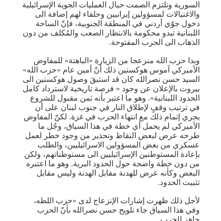
السورية وتلتزم الصمت حيال العمليات الجوية الإسرائيلية
والاغتيالات لمسؤولين إيرانيين وحلفاء لهم إضافة الى
دخول جوّي أردني في المنطقة الجنوبية، فإنّ الساحة
اللبنانية تبدو محكومة بالانتظار الصعب والمُكلف من دون
الذهاب الى الحرب المفتوحة.
وبدا حزب الله منزعجا من الزيارة «الباهتة» للمفاوض
الأميركي آموس هوكستين ذلك أنّ أمين عام «حزب الله»
السيد حسن نصرالله كان قد استبقَ وصول هوكستين الى
بيروت بالإعلان عن وجود « فرصة تاريخية لاسترداد كامل
الحدود اللبنانية». وهو ما اعتبر بأنه ثمن مقبول للشروع
في ترتيب وقفٍ لإطلاق النار في جنوب لبنان على أن
يجري إتمام ذلك مع انتهاء الحرب في غزة. لكنّ المفاوض
الأميركي لم يحمل أي خطة في هذا السياق، وجُل ما
طرحه عرض لبعض النقاط وتحذير من وجود خطر لعمل
عسكري من بعض المسؤولين الاسرائيليين، والطلب
بإعادة المستوطنين الإسرائيليين الى مستوطناتهم، ولكن
من دون خطة واضحة حول الحدود البرية. وهو ما اعتبره
البعض وكأنه عرض للهدنة مقابل الهدنة وليس مقابل
تثبيت الحدود.
لأجل ذلك ظهرت إشارات الإنزعاج لدى «حزب اللطه،
وفي هذا السياق جاء تلويح حسن نصرالله بأنّ الحزب
جاهز للحرب.