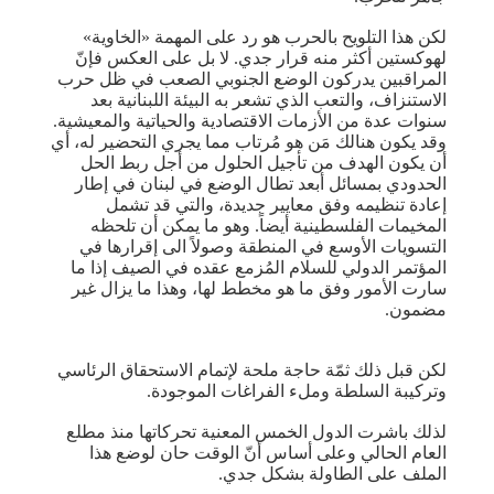
لكن هذا التلويح بالحرب هو رد على المهمة «الخاوية»
لهوكستين أكثر منه قرار جدي. لا بل على العكس فإنّ
المراقبين يدركون الوضع الجنوبي الصعب في ظل حرب
الاستنزاف، والتعب الذي تشعر به البيئة اللبنانية بعد
سنوات عدة من الأزمات الاقتصادية والحياتية والمعيشية.
وقد يكون هنالك مَن هو مُرتاب مما يجري التحضير له، أي
أن يكون الهدف من تأجيل الحلول من أجل ربط الحل
الحدودي بمسائل أبعد تطال الوضع في لبنان في إطار
إعادة تنظيمه وفق معايير جديدة، والتي قد تشمل
المخيمات الفلسطينية أيضاً. وهو ما يمكن أن تلحظه
التسويات الأوسع في المنطقة وصولاً الى إقرارها في
المؤتمر الدولي للسلام المُزمع عقده في الصيف إذا ما
سارت الأمور وفق ما هو مخطط لها، وهذا ما يزال غير
مضمون.
لكن قبل ذلك ثمّة حاجة ملحة لإتمام الاستحقاق الرئاسي
وتركيبة السلطة وملء الفراغات الموجودة.
لذلك باشرت الدول الخمس المعنية تحركاتها منذ مطلع
العام الحالي وعلى أساس أنّ الوقت حان لوضع هذا
الملف على الطاولة بشكل جدي.