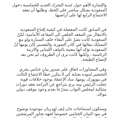
والإشارة الأهم حول جدية التحرك الجديد للخماسية دخول
السعودية بشكل مباشر على الخط، وطلبها أن يعقد
الاجتماع الرابع لها على أراضيها.
في السابق كانت المعضلة في كيفية إقناع السعودية
بالانتقال من المقعد الخلفي الى المقاعد الأمامية، لكنّ
السعودية كانت تصرّ على البقاء خلف الستارة ولو مع
التمسّك ببقائها في كادر الصورة. والتفسير كان يومها أنّ
السعودية تؤكد أنها معنية بالملف اللبناني والازمة
الرئاسية ، ولكنها كانت ترى أن الظروف لم تحن بعد
لإنضاج الطبخة.
وفي المشاورات اتفاق على صدور بيان ختامي يجري
التحضير لبنوده بعناية كي لا يتكرر خطأ الاجتماع الثالث
في نيويورك. يومها، ساد الإعتقاد بوجود خلافات قوية
جعلت الرئيس نبيه بري يتراجع عن التزامه بعقد دورات
متتالية لمجلس النواب متذرّعاً بعدم وجود موقف دولي
موحّد.
وستكون استنتاجات جان إيف لودريان موجودة بوضوح
في بنود البيان الختامي خصوصاً لجهة تجاوز المرشحين