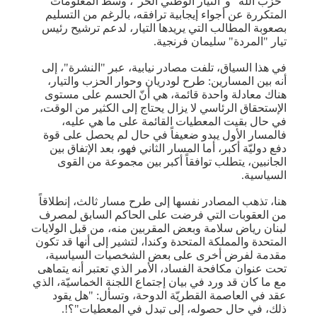
"حزب الله" و"​التيار الوطني الحر​"، وسط المعلومات
المتكررة عن أجواء إيجابية ترافقه، بالرغم من التسليم
بصعوبة المطالب التي يريدها التيار، لدعم ترشيح رئيس
تيار "المردة" سليمان فرنجية.
في هذا السياق، تلفت مصادر نيابية، عبر "النشرة"، إلى
أنه بين المسارين: طرح لودريان وحوار الحزب والتيار،
هناك معادلة واحدة قائمة، هي أنّ الحسم على مستوى
الإستحقاق الرئاسي لا يزال يحتاج إلى الكثير من الوقت،
في حال بقيت المعطيات القائمة على ما هي عليه،
فالمسار الأول يبدو ضعيفاً في حال لم يحصل على قوة
دفع دوليّة أكبر، أما المسار الثاني فهو، بعد الإتفاق بين
الجانبين، يتطلب توافقاً أكبر بين مجموعة من القوى
السياسية.
هنا، تذهب المصادر نفسها إلى طرح مسار ثالث، إنطلاقاً
من العقوبات التي فرضت على الحاكم السابق لمصرف
لبنان رياض سلامة وبعض المقربين منه، من قبل الولايات
المتحدة والمملكة المتحدة وكندا، لتشير إلى أنها قد تكون
مقدمة لفرض أخرى على بعض الشخصيات السياسية،
تحت عنوان مكافحة الفساد، الأمر الذي تعتبر أنه يتماهى
مع ما كان قد ورد في بيان إجتماع اللجنة الخماسيّة، الذي
عقد في العاصمة القطريّة الدوحة، وتسأل: "هل يقود
ذلك، في حال حصوله، إلى تبدل في المعطيات"؟!.