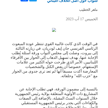
للنواب حول أصل الخلاف اللبناني
ماهر الخطيب
الخميس 17 آب 2023
في الوقت الذي كانت غالبية القوى تنتظر عودة المبعوث
الرئاسي الفرنسي ​جان إيف لودريان​، في زيارته الثالثة
إلى بيروت، وصلت إلى ​مجلس النواب​ ورقة أسئلة يُطلب
الإجابة عنها، بهدف تسهيل الذهاب إلى الحوار بين الأفرقاء
اللبنانيين، الأمر الذي طُرحت حوله الكثير من علامات
الإستفهام، خصوصاً أن بعض الكتل والشخصيات
المعارضة أكدت مسبقاً أنها لم تعد ترى جدوى من الحوار
مع "​حزب الله​" وحلفائه.
بالنسبة إلى مضمون الورقة، فهي تطلب الإجابة عن
المشاريع ذات الأولوية المتعلقة بولاية رئيس الجمهورية
خلال السنوات الستّ المقبلة، بالإضافة إلى الصفات
والكفاءات التي يجدر برئيس الجمهورية المستقبلي
التحلّي بها، للإضطلاع بهذه المشاريع.