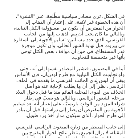
في الشكل، ترى مصادر سياسية مطّلعة، عبر "النشرة"،
أن هذه الخطوة غير لائقة، على إعتبار أن الذهاب إلى
الحوار من المفترض أن يكون من مسؤولية ​الكتل النيابية​،
وبالتالي ما كان يجب أن يتم الذهاب إليها من الجانب
الفرنسي، الذي حدد مسألتين: تسليم الأجوبة إلى السفارة
في بيروت قبل نهاية الشهر الحالي، وأن تكون موجزة
قدر المستطاع، في حين أن مواقف بعض الكتل توحي
بأنها غير متحمسة للتجاوب.
أما في المضمون، فتشير المصادر نفسها إلى أنه، حتى
ولو تجاوبت الكتل النيابية مع طرح لودريان، فإن الأساس
يبقى أن ليس لدى الجانب الفرنسي ما يقدمه في الملف
الرئاسي، نظراً إلى أن ما يطلب الإجابة عنه هو أصل
الخلاف بين القوى المحلّية القائم منذ ما قبل دخول البلاد
مرحلة الشغور الرئاسي، وبالتالي هو يصبّ في إطار
شراء المزيد من الوقت باريسيًّا، على إعتبار أنه بعد تسليم
الأجوبة من المفترض أن يصار إلى دراستها، قبل أن يبادر
إلى طرح الحوار، الذي سيكون مدار أخذ ورد طويل.
إلى جانب المنتظر من زيارة المبعوث الرئاسي الفرنسي
المقبلة، لا يزال الجميع ينتظر نتائج الحوار المفتوح بين