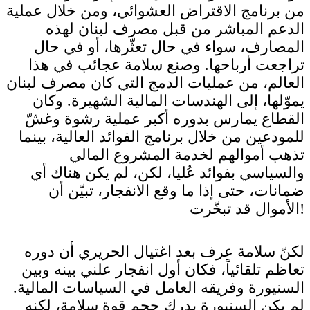
من برنامج الاقتراض العشوائي، ومن خلال عملية
الدعم المباشر من قبل مصرف لبنان لهذه
المصارف، سواء في حال تعثّرها، أو في حال
تراجعت أرباحها. وصنع سلامة عجائب في هذا
العالم، من عمليات الدمج التي كان مصرف لبنان
يموّلها، إلى الهندسات المالية الشهيرة. وكان
القطاع يمارس بدوره أكبر عملية رشوة وغشّ
للمودعين من خلال برنامج الفوائد العالية، بينما
تذهب أموالهم لخدمة المشروع المالي
والسياسي بفوائد عُليا، لكن، لم يكن هناك أي
ضمانات، حتى إذا ما وقع الانفجار، تبيّن أن
الأموال قد تبخّرت!
لكنّ سلامة عرف بعد اغتيال الحريري أن دوره
تعاظم تلقائياً، فكان أول انفجار علني بينه وبين
السنيورة وفريقه العامل في السياسات المالية.
لم يكن السنيورة يدرك حجم قوة سلامة، لكنه