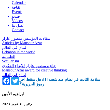
Calendar
ثقافة
Events
فيديو
Videos
اتصل بنا
Contact
مقالات المؤسس منصور عازار
Articles by Mansour Azar
لبنان في العالم
Lebanon in the world
العلمانية
Secularism
جائزة منصور عازار للإبداع الفكري
Mansour Azar award for creative thinking
لبنان
في العالم
Facebook
Twitter
سلامة الثابت في نظام ضد شعبه [1]: هل سقط آخر
رموز الحريرية؟
ابراهيم الأمين
الإثنين 31 تموز 2023