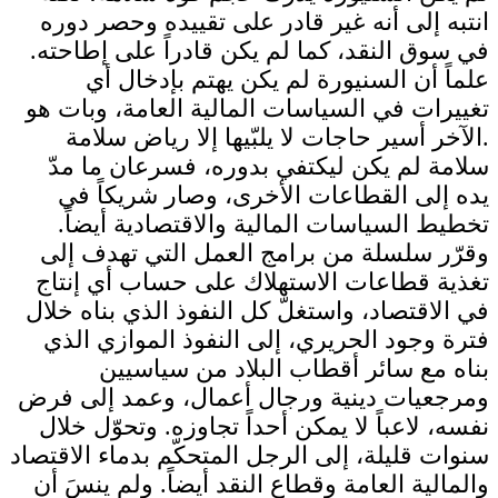
انتبه إلى أنه غير قادر على تقييده وحصر دوره
في سوق النقد، كما لم يكن قادراً على إطاحته.
علماً أن السنيورة لم يكن يهتم بإدخال أي
تغييرات في السياسات المالية العامة، وبات هو
الآخر أسير حاجات لا يلبّيها إلا رياض سلامة.
سلامة لم يكن ليكتفي بدوره، فسرعان ما مدّ
يده إلى القطاعات الأخرى، وصار شريكاً في
تخطيط السياسات المالية والاقتصادية أيضاً.
وقرّر سلسلة من برامج العمل التي تهدف إلى
تغذية قطاعات الاستهلاك على حساب أي إنتاج
في الاقتصاد، واستغلّ كل النفوذ الذي بناه خلال
فترة وجود الحريري، إلى النفوذ الموازي الذي
بناه مع سائر أقطاب البلاد من سياسيين
ومرجعيات دينية ورجال أعمال، وعمد إلى فرض
نفسه، لاعباً لا يمكن أحداً تجاوزه. وتحوّل خلال
سنوات قليلة، إلى الرجل المتحكّم بدماء الاقتصاد
والمالية العامة وقطاع النقد أيضاً. ولم ينسَ أن