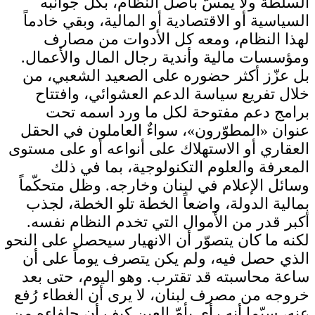
السلطة ولا يمسّ بأصل النظام، بكل جوانبه
السياسية أو الاقتصادية أو المالية، وبقي خادماً
لهذا النظام، ومعه كل الأدوات من مصارف
ومؤسسات مالية وأندية رجال المال والأعمال.
بل عزّز أكثر حضوره على الصعيد الشعبي، من
خلال تفريع سياسة الدعم العشوائي، وافتتاح
برامج دعم مفتوحة لكل ما ورد اسمه تحت
عنوان «المطوّرون»، سواءٌ العاملون في الحقل
العقاري أو الاستهلاك على أنواعه أو على مستوى
المعرفة والعلوم التكنولوجية، بما في ذلك
وسائل الإعلام في لبنان وخارجه. وظل متحكّماً
بمالية الدولة، واضعاً الخطة تلو الخطة، لجذب
أكبر قدر من الأموال التي تخدم النظام نفسه.
لكنه ما كان يتصوّر أن الانهيار سيحصل على النحو
الذي حصل فيه، ولم يكن يتصرف يوماً على أن
ساعة محاسبته قد تقترب. وهو اليوم، حتى بعد
خروجه من مصرف لبنان، لا يرى أن الغطاء رُفع
عنه، سيّما أنه رأى بأمّ العين كيف أن حلفاءه من