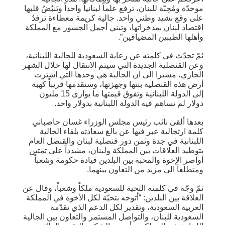
موحدّة ومُحِبّة للبنان، ترفع علماً لبنانياً واحداً ويَنبُضُ قلبها
على وقع نشيد وطني واحد. جالية كريمة معطاءة ترفدُ
اقتصاد لبنان بمدخراتها، وتبني أجمل الجسور مع المملكة
وأهلها الطيبين المضيافين”.
ثمّ تحدّث في كلمته عن رعاية السعودية للجالية اللبنانية،
وعن القنصلية الجديدة التي سيتم الانتقال لها خلال الشهر
الجاري، مشيرا الى ان الجالية هي وحدها التي اشترت
أرض هذه القنصلية بنتها وجهزتها، وستقدمها قريباً كهبة
إلى الدولة اللبنانية وتفوق قيمتها ما يوازي 15 مليون
دولار لم تساهم فيه الدولة اللبنانية بدولار واحد.
بعدها ألقى نائب رئيس مجلس الوزراء غسان حاصباني
كلمة ارتجالية عبر فيها عن بالغ سعادته بلقاء الجالية
اللبنانية في جدة وثمن دور قنصلية لبنان والقنصل العام
بتوطيد العلاقات بين المملكة ولبنان، مشدداً على تمتين
أواصر الإخوة والمحبة بين البلدين قيادة حكومة وشعباً
ومتطلعاً الى مزيد من التعاون بينهما.
ثمّ وجّه في كلمته التحية للسعودية ملكاً وشعباً، وقال عن
العلاقة بين البلدين: “أتوجه بتحيّة لكل الأخوة في المملكة
العربية السعودية، وتقدير لكل الدعم الذي تقدّمة
السعودية للبنان، والتواصل المستمر والتعاون بين الجالية