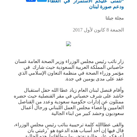
“نتمنى عليكم الاستمرار في العطاء
ودعم صورة لبنان
مجلة جبلنا
الجمعة 8 كانون لأول 2017
زار نائب رئيس مجلس الوزراء وزير الصحة العامة غسان
حاصباني المملكة العربية السعودية حيث شارك في
مؤتمر وزراء الصحة في منظمة التعاون الإسلامي الذي
عقد على مدى يومين في جدة.
وأقام قنصل لبنان العام زياد عطا الله حفل استقبال
حاشد على شرف حصباني في مقر القنصلية حيث حضره
ممثلون عن إدارات حكومية سعودية وعدد من القناصل
العاميين وأعضاء مجلس العمل اللبناني ورجال أعمال
سعوديون وحشد كبير من ابناء الجالية
والقى عطاالله كلمة ترحيبية بنائب رئيس مجلس الوزراء،
قال فيها إن أحد أسباب هذه الدعوة هو "رغبتي بأن
أعرفكم على جالية نفتخر بها وبطاقاتها. هذه الجالية