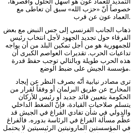
التمديد للعماد عون هو أسهل الحلول وأقصرها،
خصوصاً أنّ «حزب الله» سبق أن تعاطى مع
العماد عون عن قرب.
ذهاب الجانب الفرنسي إلى جس النبض مع بعض
الفرقاء حول تجديد الجهود لأجل انتخاب رئيس
للجمهورية هو من أجل تمكين البلد من أن يواجه
تداعيات الحرب. تقديرات العواصم الكبرى أن
هذه الحرب طويلة وبالتالي توجب حفظ قدرة
مؤسسة الجيش على ضبط الوضع.
ترى مصادر نيابية أنّه بصرف النظر عن إيجاد
المخارج عن طريق البرلمان أو وفقاً لقرار من
الحكومة بتعيين قائد جديد أو رئيس للأركان
يتسلم صلاحيات القيادة، فإنّ الضغط الداخلي
والدولي في شأن تفادي الفراغ في الجيش قد
عظّم مسألة الفراغ في الرئاسة بدوره. فالفراغ
في المؤسستين المارونيتين الرئيسيتين لا يحتمل