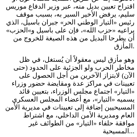
اقتراح تعيين بديل منه، عبر وزير الدفاع موريس
سليم، يرفض الأخير السير به، بسبب موقف
رئيس «التيار الوطني الحر» جبران باسيل، الذي
يراعيه «حزب الله»، فإن على باسيل و»الحزب»
أن يطرحا البديل من هذه الصيغة للخروج من
المأزق.
وهو مأزق ليس معقولاً أن يُستغل، في ظل
مخاطر الحرب ولو الجزئية على الحدود (حتى
الآن) لابتزاز الآخرين من أجل الحصول على
تعيينات في مراكز عدة ومقايضة حضور وزراء
«التيار» اجتماع مجلس الوزراء، بتعيين قائد
يسميه «التيار»، مع أعضاء المجلس العسكري
المسيحيين إضافة إلى تعيينات في مديرية الأمن
العام ومديرية الأمن الداخلي، مع اشتراط
موافقة حلفاء «التيار» من الطوائف غير
المسيحية...