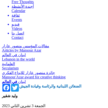
Free Thoughts
أجندة الأنشطة
Calendar
ثقافة
Events
فيديو
Videos
اتصل بنا
Contact
مقالات المؤسس منصور عازار
Articles by Mansour Azar
لبنان في العالم
Lebanon in the world
العلمانية
Secularism
جائزة منصور عازار للإبداع الفكري
Mansour Azar award for creative thinking
لبنان
في العالم
Facebook
Twitter
الضغائن اللبنانية والرئاسة وقيادة الجيش
وليد شقير
الجمعة 3 تشرين الثاني 2023