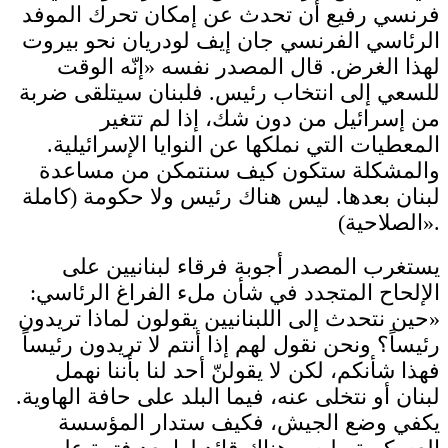
فرنسي رفيع أن تحدث عن إمكان تحرك الموفد
الرئاسي الفرنسي جان إيف لودريان نحو بيروت
لهذا الغرض. قال المصدر نفسه «إنّه الوقت
للسعي إلى انتخاب رئيس. فلبنان سيتلقى ضربة
من إسرائيل من دون شك، إذا لم تتغير
المعطيات التي نملكها عن النوايا الإسرائيلية.
والمشكلة ستكون كيف سنتمكن من مساعدة
لبنان بعدها. ليس هناك رئيس ولا حكومة (كاملة
الصلاحية)».
يستغرب المصدر أجوبة فرقاء لبنانيين على
الإلحاح المتجدد في شأن ملء الفراغ الرئاسي:
«حين نتحدث إلى اللبنانيين يقولون لماذا تريدون
رئيساً؟ ونحن نقول لهم إذا أنتم لا تريدون رئيساً
فهذا شأنكم، لكن لا يقولنّ أحد لنا بأننا نهمل
لبنان أو نتخلى عنه، فيما البلد على حافة الهاوية.
يكفي وضع الجيش، فكيف ستدار المؤسسة