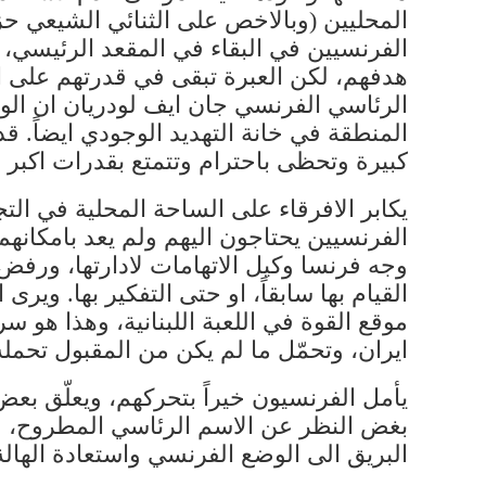
المحليين (وبالاخص على الثنائي الشيعي حزب
الفرنسيين في البقاء في المقعد الرئيسي، 
هدفهم، لكن العبرة تبقى في قدرتهم على اس
الرئاسي الفرنسي جان ايف لودريان ان الو
المنطقة في خانة التهديد الوجودي ايضاً. ق
كبيرة وتحظى باحترام وتتمتع بقدرات اكبر ب
يكابر الافرقاء على الساحة المحلية في ال
الفرنسيين يحتاجون اليهم ولم يعد بامكانه
وجه فرنسا وكيل الاتهامات لادارتها، ورفض 
القيام بها سابقاً، او حتى التفكير بها. وي
موقع القوة في اللعبة اللبنانية، وهذا هو س
ايران، وتحمّل ما لم يكن من المقبول تحمله 
يأمل الفرنسيون خيراً بتحركهم، ويعلّق بعض 
بغض النظر عن الاسم الرئاسي المطروح، وع
البريق الى الوضع الفرنسي واستعادة الهال