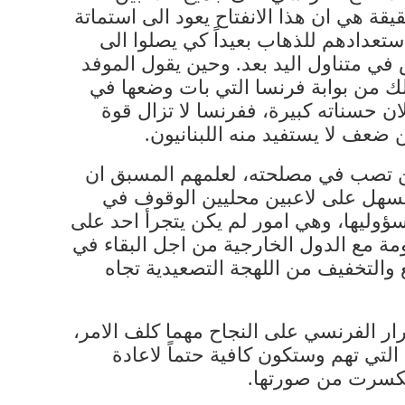
قة هي ان هذا الانفتاح يعود الى استماتة
تعدادهم للذهاب بعيداً كي يصلوا الى
في متناول اليد بعد. وحين يقول الموفد
لك من بوابة فرنسا التي بات وضعها في
ان حسناته كبيرة، ففرنسا لا تزال قوة
 ضعف لا يستفيد منه اللبنانيون.
ا من تصب في مصلحته، لعلمهم المسبق ان
 السهل على لاعبين محليين الوقوف في
سؤوليها، وهي امور لم يكن يتجرأ احد على
اومة مع الدول الخارجية من اجل البقاء في
ع والتخفيف من اللهجة التصعيدية تجاه
صرار الفرنسي على النجاح مهما كلف الامر،
تي تهم وستكون كافية حتماً لاعادة
 تكسرت من صورتها.