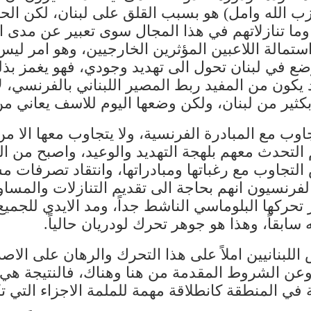
 الله وامل) هو بسبب القلق على لبنان، لكن الحقي
وما تنازلاتهم في هذا المجال سوى تعبير عن مدى اس
تمالة اللاعبين المؤثرين الخارجيين، وهو امر ليس 
ضع في لبنان تحول الى تهديد وجودي، فهو يغمز بذ
د يكون من المفيد ربط المصير اللبناني بالفرنسي، ل
كثير من لبنان، ولكن وضعها اليوم للاسف يعاني من
تجاوب مع المبادرة الفرنسية، ولا يتجاوب معها ال
م التحدث معهم بلهجة التهديد والوعيد، واصبح من
التجاوب مع رغباتها ومبادراتها، وانتقاد تصرفات م
رى الفرنسيون انهم بحاجة الى تقديم التنازلات والمس
ر تحركها البلوماسي الناشط جداً، ومد الايدي للجمي
سابقاً، وهذا هو جوهر تحرك لودريان حالياً.
اللبنانيين املاً على هذا التحرك والرهان على الا
ن الشروط المقدمة من هنا وهناك، فالنتيجة هي ال
ة في المنطقة كانطلاقة مهمة للملمة الاجزاء التي