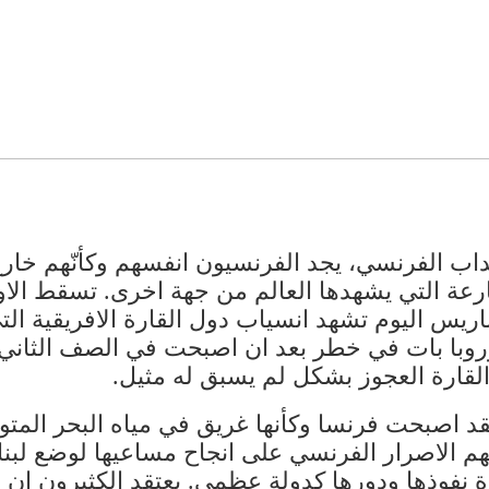
انتداب الفرنسي، يجد الفرنسيون انفسهم وكأنّهم خ
رعة التي يشهدها العالم من جهة اخرى. تسقط الا
س اليوم تشهد انسياب دول القارة الافريقية التي
وروبا بات في خطر بعد ان اصبحت في الصف الثاني ع
القارة العجوز بشكل لم يسبق له مثيل.
 اصبحت فرنسا وكأنها غريق في مياه البحر المتوس
م الاصرار الفرنسي على انجاح مساعيها لوضع لبنان
نفوذها ودورها كدولة عظمى. يعتقد الكثيرون ان ال