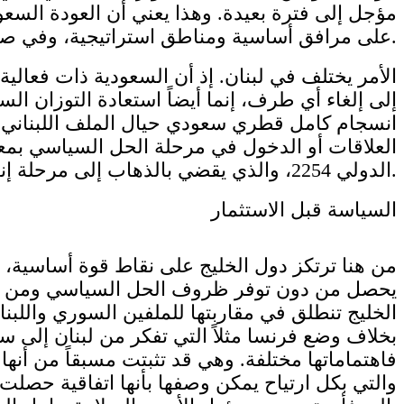
مؤجل إلى فترة بعيدة. وهذا يعني أن العودة السعو
على مرافق أساسية ومناطق استراتيجية، وفي صلب الدولة السورية العميقة.
الأمر يختلف في لبنان. إذ أن السعودية ذات فعالية
إلى إلغاء أي طرف، إنما أيضاً استعادة التوزان ا
انسجام كامل قطري سعودي حيال الملف اللبناني. وهذ
العلاقات أو الدخول في مرحلة الحل السياسي بمعزل
الدولي 2254، والذي يقضي بالذهاب إلى مرحلة إنتقالية وتشكيل هيئة حكم انتقالية، تبقى فيها مسألة وجود رئيس النظام أمراً تفصيلياً وهامشياً.
السياسة قبل الاستثمار
من هنا ترتكز دول الخليج على نقاط قوة أساسية، أب
يحصل من دون توفر ظروف الحل السياسي ومن دون ت
الخليج تنطلق في مقاربتها للملفين السوري واللبنا
بخلاف وضع فرنسا مثلاً التي تفكر من لبنان إلى سو
فاهتماماتها مختلفة. وهي قد تثبتت مسبقاً من أنه
والتي بكل ارتياح يمكن وصفها بأنها اتفاقية حصلت 