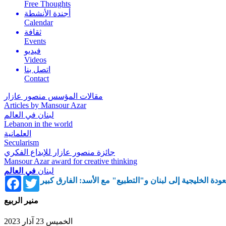
Free Thoughts
أجندة الأنشطة
Calendar
ثقافة
Events
فيديو
Videos
اتصل بنا
Contact
مقالات المؤسس منصور عازار
Articles by Mansour Azar
لبنان في العالم
Lebanon in the world
العلمانية
Secularism
جائزة منصور عازار للإبداع الفكري
Mansour Azar award for creative thinking
لبنان
في العالم
Facebook
Twitter
عودة الخليجية إلى لبنان و"التطبيع" مع الأسد: الفارق كبير
منير الربيع
الخميس 23 آذار 2023