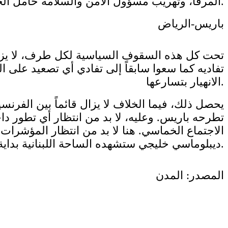
المرفأ، وتهريب مسؤول الأمن والسلامة حامل الجنسية الأميركية، محمد زياد العوف.
باريس-الرياض
تحت كل هذه السقوف السياسية لكل طرف، لا يزال 
تفاديه كما سعوا سابقاً إلى تفادي أي تصعيد على 
الانهيار بتسارعها.
يحصل ذلك، فيما الخلاف لا يزال قائماً بين الفرنس
تطرحه باريس. وعليه، لا بد من انتظار أي تطور دا
الاجتماع الخماسي. هنا لا بد من انتظار المؤشرات 
ديبلوماسي خليجي ستشهده الساحة اللبنانية بداية الأسبوع المقبل. وهو سيسهم في مساندة السعودية أيضاً.
المصدر: المدن