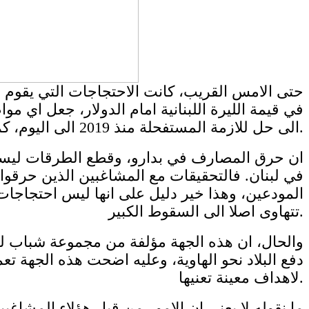
حتى الامس القريب، كانت الاحتجاجات التي يقوم بها
في قيمة الليرة اللبنانية امام الدولار، جعل اي
الى حل للازمة المستفحلة منذ 2019 الى اليوم، كما الى تفاقم الاوضاع المعيشية والاجتماعية سوءا بشكل مرعب.
ان حرق المصارف في بدارو، وقطع الطرقات ليسا نا
في لبنان. فالتحقيقات مع المشاغبين الذين حرقوا
المودعين، وهذا خير دليل على انها ليس احتجاج
تتهاوى اصلا الى السقوط الكبير.
والحال، ان هذه الجهة مؤلفة من مجموعة شباب لبن
دفع البلاد نحو الهاوية، وعليه اضحت هذه الجهة ت
لاهداف معينة تعنيها.
ما نقوله لا يعني ان الامور من قبل هؤلاء المشاغب