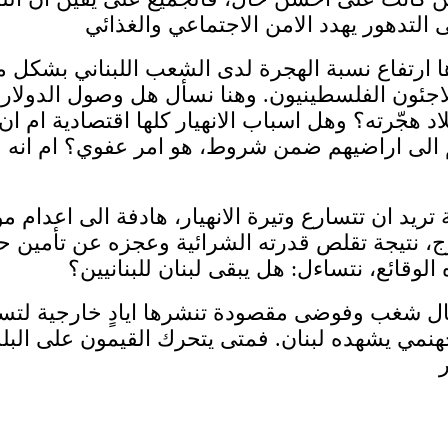
ها ارتفاع نسبة الهجرة لدى الشعب اللبناني بشكل 
بلاد هجّرته؟ وهل اسباب الانهيار كلها اقتصادية ام
 الى اراضيهم ضمن شروط، هو امر عفوي؟ ام انه ج
ريد ان تتسارع وتيرة الانهيار، هادفة الى اعدام مؤ
ارج، نتيجة تقلص قدرته الشرائية وعجزه عن تأمين ح
 شغب وفوضى مقصودة تنشرها ايادٍ خارجية لتسريع 
ي يشهده لبنان. فمتى يتحرك القيمون على البلد، ل