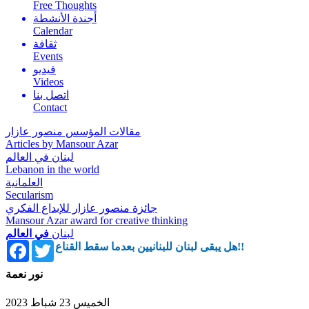
Free Thoughts
أجندة الأنشطة
Calendar
ثقافة
Events
فيديو
Videos
اتصل بنا
Contact
مقالات المؤسس منصور عازار
Articles by Mansour Azar
لبنان في العالم
Lebanon in the world
العلمانية
Secularism
جائزة منصور عازار للإبداع الفكري
Mansour Azar award for creative thinking
لبنان
في العالم
Facebook
Twitter
هل يبقى لبنان للبنانيين بعدما سقط القناع!!
نور نعمة
الخميس 23 شباط 2023