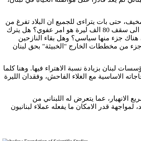
مخيف، حتى بات يتراءى للجميع ان البلاد تفرغ من
مواطنيها، في حين يملؤها النازحون السوريون واللاجئون الفلسطينيون. وهنا نسأل هل وصول الدولار الى سقف 80 الف ليرة هو امر عفوي؟ هل يترك
 ان هناك جزء منها سياسي؟ وهل بقاء النازحين
زء من مخططات الخارج "الخبيثة" بحق لبنان
سسات لبنان بزيادة نسبة الاهتراء فيها. وهنا كلما
اجاته الاساسية مع الغلاء الفاحش، وفقدان الليرة
الانهيار، عما يتعرض له اللبناني من
مواجهة قدر الامكان ما يفعله عملاء لبنانيون