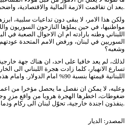
بعد ان تفاقمت الازمة المالية والاقتصادية، واضحى التدهور يهدد الامن الاجتماعي والغذائي.
ولكن هذا الامر، لا يبقى دون تداعيات سلبية، ابرز
اللبناني وطنه بارادته ام ان الاحوال الصعبة في ال
السوريين في لبنان، ورفض الامم المتحدة عودتهم
وشعبه؟
لذلك، لم يعد خافيا على احد، ان هناك جهة خارجية ت
تسارع الانهيار، كلما زادت هجرة اللبناني الى الخ
اللبنانية قيمتها بنسبة 90% امام الدولار. وامام هذه الوقائع، نتساءل: هل يبقى لبنان للبنانيين؟
وعليه، لا يمكن ان نفصل ما يحصل مؤخرا من اعمال
ضغوطات، اخطرها الهجرة هروبا من واقع مزرٍ وجهنم
ينفذون اجندة خارجية، تحوّل لبنان الى ركام ودمار.
المصدر: الديار