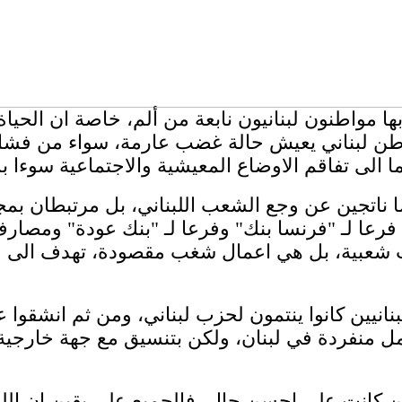
 مواطنون لبنانيون نابعة من ألم، خاصة ان الحياة 
 مواطن لبناني يعيش حالة غضب عارمة، سواء من فشل
تجين عن وجع الشعب اللبناني، بل مرتبطان بمجموع
 فرعا لـ "فرنسا بنك" وفرعا لـ "بنك عودة" ومصار
ات شعبية، بل هي اعمال شغب مقصودة، تهدف الى 
انيين كانوا ينتمون لحزب لبناني، ومن ثم انشقوا
عمل منفردة في لبنان، ولكن بتنسيق مع جهة خارجية
ين كانت على احسن حال، فالجميع على يقين ان اللبن