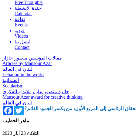
Free Thoughts
أجندة الأنشطة
Calendar
ثقافة
Events
فيديو
Videos
اتصل بنا
Contact
مقالات المؤسس منصور عازار
Articles by Mansour Azar
لبنان في العالم
Lebanon in the world
العلمانية
Secularism
جائزة منصور عازار للإبداع الفكري
Mansour Azar award for creative thinking
لبنان
في العالم
Facebook
Twitter
حقاق الرئاسي إلى المربع الأول: من يكسر الجمود القائم؟
ماهر الخطيب
الثلاثاء 23 أيار 2023