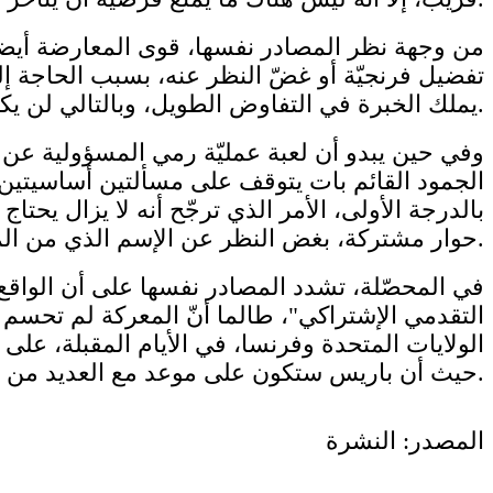
من وجهة نظر المصادر نفسها، قوى المعارضة أيضاً ل
تفضيل فرنجيّة أو غضّ النظر عنه، بسبب الحاجة إلى ا
يملك الخبرة في التفاوض الطويل، وبالتالي لن يكون في وارد التراجع عن ترشيحه بسهولة.
وفي حين يبدو أن لعبة عمليّة رمي المسؤولية عن ا
الجمود القائم بات يتوقف على مسألتين أساسيتي
بالدرجة الأولى، الأمر الذي ترجّح أنه لا يزال يح
حوار مشتركة، بغض النظر عن الإسم الذي من الممكن أن يتفقوا عليه.
في المحصّلة، تشدد المصادر نفسها على أن الواقع
التقدمي الإشتراكي"، طالما أنّ المعركة لم تحسم بع
الولايات المتحدة​ و​فرنسا​، في الأيام المقبلة، ع
حيث أن باريس ستكون على موعد مع العديد من الزاوار اللبنانيين، بينما واشنطن تراقب جيداً الوضع في حاكميّة مصرف لبنان.
المصدر: النشرة