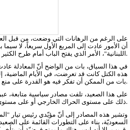
على الرغم من الرهانات التي وضعت، من قبل العديد
أن الأمور عادت إلى المربع الأول سريعاً، لا سيما 
اللبنانية"، الأمر الذي يفتح الباب أمام طرح الكثير من الأسئلة حول المرحلة المقبلة.
في هذا السياق، بات من الواضح أنّ المعادلة عادت إ
هذه الكتل كانت قد تعرضت، في الأيام الماضية، إ
بات من الممكن أن تفكر فيه هو القدرة على منع وصول مرشح قوى الثامن من آذار، أي رئيس تيار "المردة" ​سليمان فرنجية​.
على هذا الصعيد، تلفت مصادر سياسية متابعة، عبر "
ذلك على مستوى الحراك الخارجي أو على مستوى الأوضاع الداخليّة، خصوصاً بعد التطور المستجدّ في ملف حاكم مصرف لبنان القضائي ​رياض سلامة​.
وتشير هذه المصادر إلى أنّ مؤيّدي رئيس تيار "ال
السعوديّة، بناء على التطورات القائمة على الصعي
قريب، إلا أنه ليس هناك ما يمنع فرضيّة أن يتأخر كثيراً، لكن النقطة الإيجابيّة التي لديهم هي فشل المعارضين بالإتفاق على مرشح بديل.