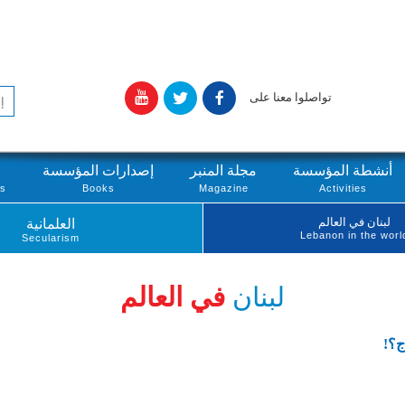
تواصلوا معنا على
أنشطة المؤسسة
مجلة المنبر
إصدارات المؤسسة
ts
Books
Magazine
Activities
لبنان في العالم
العلمانية
Lebanon in the worl
Secularism
لبنان
في العالم
ج؟!