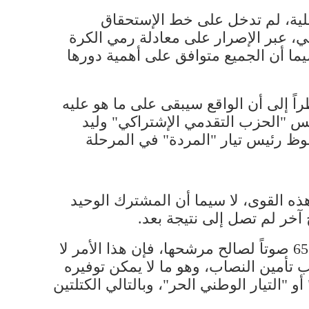
لية، لم تدخل على خط ​الإستحقاق
، عبر الإصرار على معادلة رمي الكرة
سيما أن الجميع متوافق على أهمية دورها
اً إلى أن الواقع سيبقى على ما هو عليه
س "الحزب التقدمي الإشتراكي" ​وليد
ظ رئيس تيار "المردة" في المرحلة
ذه القوى، لا سيما أن المشترك الوحيد
آخر لم تصل إلى نتيجة بعد.
من وجهة نظر المصادر السياسية المتابعة، حتى ولو نجحت قوى الثامن من آذار بتأمين أكثرية 65 صوتاً لصالح مرشحها، فإن هذا الأمر لا
 تأمين النصاب، وهو ما لا يمكن توفيره
​التيار الوطني الحر​"، وبالتالي الكتلتين