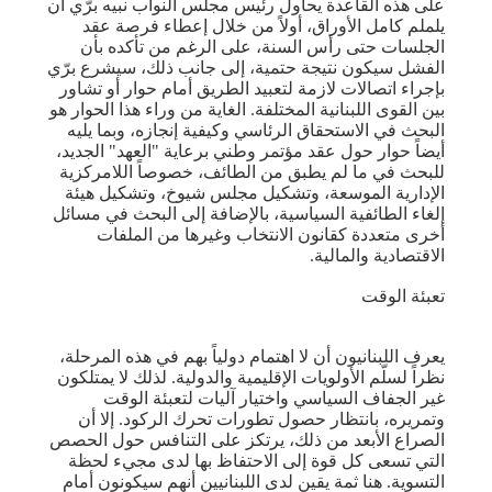
على هذه القاعدة يحاول رئيس مجلس النواب نبيه برّي أن
يلملم كامل الأوراق، أولاً من خلال إعطاء فرصة عقد
الجلسات حتى رأس السنة، على الرغم من تأكده بأن
الفشل سيكون نتيجة حتمية، إلى جانب ذلك، سيشرع برّي
بإجراء اتصالات لازمة لتعبيد الطريق أمام حوار أو تشاور
بين القوى اللبنانية المختلفة. الغاية من وراء هذا الحوار هو
البحث في الاستحقاق الرئاسي وكيفية إنجازه، وبما يليه
أيضاً حوار حول عقد مؤتمر وطني برعاية "العهد" الجديد،
للبحث في ما لم يطبق من الطائف، خصوصاً اللامركزية
الإدارية الموسعة، وتشكيل مجلس شيوخ، وتشكيل هيئة
إلغاء الطائفية السياسية، بالإضافة إلى البحث في مسائل
أخرى متعددة كقانون الانتخاب وغيرها من الملفات
الاقتصادية والمالية.
تعبئة الوقت
يعرف اللبنانيون أن لا اهتمام دولياً بهم في هذه المرحلة،
نظراً لسلّم الأولويات الإقليمية والدولية. لذلك لا يمتلكون
غير الجفاف السياسي واختيار آليات لتعبئة الوقت
وتمريره، بانتظار حصول تطورات تحرك الركود. إلا أن
الصراع الأبعد من ذلك، يرتكز على التنافس حول الحصص
التي تسعى كل قوة إلى الاحتفاظ بها لدى مجيء لحظة
التسوية. هنا ثمة يقين لدى اللبنانيين أنهم سيكونون أمام