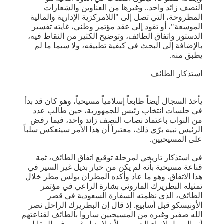
النصف زائد واحد.. وغيرها من العناوين والشعارات
المطروحة، التي تصل إلى "اللامركزية الإدارية والمالية
الموسعة"، أو تقود إلى عقد مؤتمر وطني، غايته تفسير
الدستور واتفاق الطائف، وتوضيح الكثير من النقاط فيه،
بالإضافة إلى البحث في كيفية تطبيقه، ولا سيما ما لم
يطبق منه.
استذكار الطائف
يأخذ السجال أيضاً طابعاً إسلامياً مسيحياً، وهو كان قد بدأ
في جلسات انتخاب رئيس للجمهورية، حين طالب عدد
من النواب باعتماد نصاب النصف زائد واحد، فيما رفض
الرئيس نبيه برّي ذلك، معتبراً أن هذا الأمر سينعكس سلباً
على المسيحيين.
في استذكار تاريخي لمرحلة توقيع اتفاق الطائف، ثمة
قناعة مسيحية بأنه لم يكن من خيار بديل غير السير في
هذا الاتفاق. وهو ما عاد وأكده المطران بولس مطر خلال
تمثيله البطريرك الماروني بشارة الراعي في مؤتمر
الطائف، الذي نظمته السفارة السعودية في قصر
الأونيسكو قبل أسابيع. إذ قال إن البطريرك الراحل نصر
الله صفير وغيره من المسيحيين ساروا بالطائف لقناعتهم