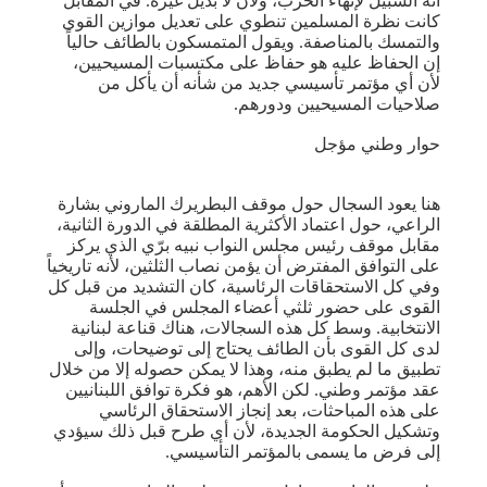
أنه السبيل لإنهاء الحرب، ولأن لا بديل غيره. في المقابل
كانت نظرة المسلمين تنطوي على تعديل موازين القوى
والتمسك بالمناصفة. ويقول المتمسكون بالطائف حالياً
إن الحفاظ عليه هو حفاظ على مكتسبات المسيحيين،
لأن أي مؤتمر تأسيسي جديد من شأنه أن يأكل من
صلاحيات المسيحيين ودورهم.
حوار وطني مؤجل
هنا يعود السجال حول موقف البطريرك الماروني بشارة
الراعي، حول اعتماد الأكثرية المطلقة في الدورة الثانية،
مقابل موقف رئيس مجلس النواب نبيه برّي الذي يركز
على التوافق المفترض أن يؤمن نصاب الثلثين، لأنه تاريخياً
وفي كل الاستحقاقات الرئاسية، كان التشديد من قبل كل
القوى على حضور ثلثي أعضاء المجلس في الجلسة
الانتخابية. وسط كل هذه السجالات، هناك قناعة لبنانية
لدى كل القوى بأن الطائف يحتاج إلى توضيحات، وإلى
تطبيق ما لم يطبق منه، وهذا لا يمكن حصوله إلا من خلال
عقد مؤتمر وطني. لكن الأهم، هو فكرة توافق اللبنانيين
على هذه المباحثات، بعد إنجاز الاستحقاق الرئاسي
وتشكيل الحكومة الجديدة، لأن أي طرح قبل ذلك سيؤدي
إلى فرض ما يسمى بالمؤتمر التأسيسي.