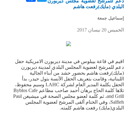
دعم للمرشح لعضوية مجلس ديربورن
البلدي (مايك)رفعت هاشم
إسماعيل جمعة
الخميس 20 نيسان 2017
اقيم في قاعة بيبلوس في مدينة ديربورن الامريكية حفل
دعم للمرشح لعضوية المجلس البلدي لمدينة ديربورن
(مايك)رفعت هاشم بحضور حشد من أبناء الجالية
اللبنانية، وقامت بتعريف الحفل الآنسة بتول حيدر، بدأ
الحفل بكلمة المدير العام لشركة LAHC وسيم محفوظ،
تلاها كلمة الحاج برهان أحمد صاحب مطاعم Byblos Cafe
and Grill، ثم كلمة لعضو مجلس الصحة في ميشيغن Paul
Salfieh، وفي الختام ألقى المرشح لعضوية المجلس
البلدي(مايك) رفعت هاشم كلمته.