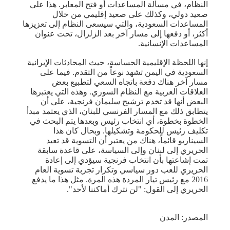
النظام، في مسألة المساعدات أو فتح المعابر. هذا على
صعيد دولي، وكذلك على صعيد إقليمي من خلال
المساعدات السعودية، والتي سيسعى النظام إلى تعزيزها
أكثر، أو دفعها إلى مسار آخر بعد الزلزال، تحت عنوان
المساعدات الإنسانية.
إنها اللحظة الإقليمية الحساسة، حيث المحادثات الإيرانية
السعودية في اليمن تشهد نوعاً من التقدم. فيما على
مسار آخر هناك دفعة باتجاه السعي لتطبيع بعض
العلاقات العربية مع النظام السوري. وهذه التي يعتبرها
البعض أنها قد تخدم ترشيح سليمان فرنجية، على أن
يتطابق ذلك مع المسار الفرنسي للبنان، الذي يعتمد مبدأ
الخطوة بخطوة، أي انتخاب رئيس وبعدها يتم البحث في
تكليف رئيس للحكومة وتشكيلها. وبحال كان هذا
السيناريو قائماً، هناك من يعتبر أن التسوية قد تعيد
الحريري إلى لبنان وإلى السياسة، على قاعدة سابقة
تمت إشاعتها بأن انتخاب فرنجية سيؤدي إلى إعادة
الحريري للعب دور سياسي وتكرار تجربة تسوية العام
2016 مع رئيس تيار المردة هذه المرة. مثل هذا ما يدفع
الحريري إلى القول: "لن نترك أماكننا لأحد".
المصدر: المدن