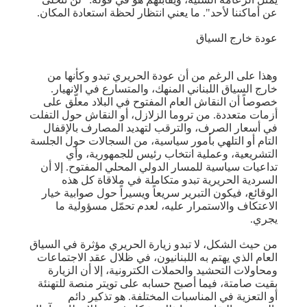
عن أماكننا لأحد". ما يعني انتظار لحظة استعادة المكان.
عودة خارج السياق
وهذا على الرغم من أن عودة الحريري تبدو وكأنها من
خارج السياق اللبناني المنهك، والمتسارع في الانهيار.
خصوصاً أن النقاش العام المفتوح في البلاد معلّق على
أزمات متعددة. من تروما الزلازل، أو النقاش حول التفلت
في أسعار الصرف، والترقب لتهديد المصارف بالإقفال
التام أو التلهي بأمور سياسية، من السجالات حول الجلسة
التشريعية، وعملية انتخاب رئيس للجمهورية، وأي
تداعيات سياسية للمسار الدولي المحلي المفتوح. إلا أن
السردية الحريرية تبدو متكاملة في ملاقاة كل هذه
الوقائع، فيكون التبرير سريعاً ويسيراً حول صوابية خيار
الاعتكاف والاستمرار عليه، لعدم تحمّل مسؤولية ما
يجري.
من حيث الشكل، لا تبدو زيارة الحريري مؤثرة في السياق
العام الذي يهتم به اللبنانيون، في ظلال عقد الاجتماعات
ومحاولات التحشيد والحملات الكترونية، إلا أن الزيارة
بقيت صامتة، فيما أصبح حسابه على تويتر منصة للتهنئة
أو التعزية في المناسبات المختلفة. هو تذكير دائم