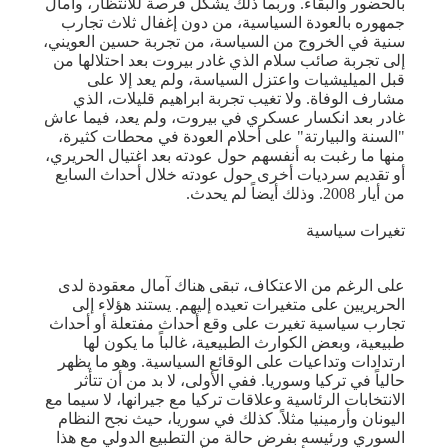
بالحضور والبقاء. وربما ذلك يشكل فرصة للانتظار، وآمال
جمهوره بالعودة السياسية، من دون إغفال ثلاث تجارب
سنية في الخروج من السياسة، من تجربة حسين العويني،
إلى تجربة صائب سلام الذي غادر بيروت بعد احتلالها من
قبل الميليشيات واعتزل السياسة، ولم يعد إلا على
مشارف الوفاة. ولا تغيب تجربة ابراهيم قليلات، الذي
غادر بعد انكسار عسكري في بيروت، ولم يعد، فيما عاش
"السنة والبيارتة" على أحلام العودة في محطات كثيرة،
منها ما رغبت به أنفسهم حول عودته بعد اغتيال الحريري،
أو تقديم سرديات أخرى حول عودته خلال أحداث السابع
من أيار 2008. وذلك أيضاً لم يحدث.
تغيرات سياسية
على الرغم من الاعتكاف، تبقى هناك آمال معقودة لدى
الحريريين على متغيرات تعيده إليهم. يستند هؤلاء إلى
تجارب سياسية تغيرت على وقع أحداث مفتعلة أو أحداث
طبيعية، وبعض الكوارث الطبيعية، غالباً ما يكون لها
ارتدادات وتداعيات على الوقائع السياسية. وهو ما يظهر
حالياً في تركيا وسوريا. ففي الأولى، لا بد من أن تتأثر
الانتخابات الرئاسية وعلاقات تركيا مع جيرانها، لا سيما مع
اليونان وأرمينيا مثلاً. كذلك في سوريا، حيث نجح النظام
السوري ورئيسه بفرض حالة من التطبيع الدولي مع هذا