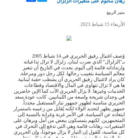
رهان مكتوم على متغيرات الزلزال
منير الربيع
الأربعاء 15 شباط 2023
وُصف اغتيال رفيق الحريري في 14 شباط 2005
بـ"الزلزال" الذي ضرب لبنان. زلزال لا تزال تداعياته
وارتداداته قائمة إلى اليوم. يحدث في التاريخ أن تتغير
معالم السياسة بتغييب رجالها. لكل رجل دور ومرحلة.
كان يراد لاغتيال رفيق الحريري أن يشطب حقبة لبنانية
ها هي لا تزال تتهاوى في المال والاقتصاد وقطاعات
الخدمات وغيرها. لا يزال الحريري الأب كما الإبن حاضرين
في وجدان شريحة واسعة من اللبنانيين. كانت عودة سعد
الحريري مناسبة لظهور جمهور تيار المستقبل مجدداً.
جمهور يظهر لتجديد الولاء لكنه يُقابل من زعيمه باستمرار
ابتعاده عن السياسة. في الأمر غربة وغرابة بالنسبة إلى
المتجمهرين. لكنهم يتمسكون ببعض من أمل وبرهان على
المتغيرات. رهانات قائمة وهي التي تدفع إلى التحرك في
كل مناسبة، للقول إن التيار لا يزال موجوداً، وإن الحريري
يمثل الزعامة السنية، ويقابلهم هو في قوله: "لن نتخلى