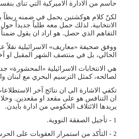
حاسم من الادارة الاميركية التي تنأى بنفسها
لكنّ كلام هوكشتين يحمل في ضمنه ربطاً بين
الانتخابية. لذلك حمل معه طلباً جديداً 
التفاهم الذي حصل. هو اراد ان يقول ضمنا
ووفق صحيفة «معاريف» الاسرائيلية نقلاً ع
الحالي، بل في منتصف الشهر المقبل او آخره
هي الانتخابات الاسرائيلية «المحشورة» جدا ا
لصالحه، كمثل الترسيم البحري مع لبنان وال
ان التنافس هو على مقعد او مقعدين. وخلا
يريدها الائتلاف الحكومي من ادارة بايدن.
1 - تأجيل الصفقة النووية.
2 - التأكد من استمرار العقوبات على الحرس الثوري الايراني.