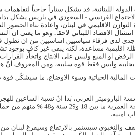
دولة اللبنانية، قد يشكل ستاراً حاجباً لتفاهمات
لاجتماع الفرنسي - السعودي في باريس يشكل بداية 
ة التوازن الاقليمي في لبنان، واعادة بناء الحضور 
تشال الاقصاد اللبناني لاحقاً. وهو ما يعني ان ا
 جدي لدى فرقاء سياسيين اساسيين من ان تطول ف
مظلة اقليمية مساعدة، لكنه يبقى غير كافٍ بوجود 
الرفض او المنع وليس على الانتاج واتخاذ القرارات
ايجابية وليس فقط قوة سلبية، ومن المعروف أنّ ه
ات المالية الحياتية وسوء الاوضاع، ما سيشكّل قوة
الباروميتر العربي، بَدا انّ نسبة الساعين للهجرة 
ثقف والنخبوي سيستمر بالارتفاع وسيفرغ لبنان من 