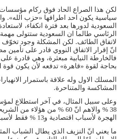
لكن هذا الصراع الحاد فوق ركام مؤسسات ال
سياسية يكون احد اطرافها «حزب الله». وا
السعودية لدورها بعد فترة انكفاء، لاستعاد
الرئاسي طالما ان السعودية ستتولى مهمة ان
لاتفاق الطائف. لكن المشكلة وجود تخوّف
انّ إقرار الاتفاق النووي قادر على تأمين 
فالخارطة النيابية مبعثرة، وهي قادرة على 
بحاجة لقوة «قاهرة» تدفعه لأن يكون قوة 
المسلك الاول وله علاقة باستمرار الانهيار
المشاكسة والمتناحرة.
وعلى سبيل المثال، في آخر استطلاع لمؤسسة 
الهجرة لأسباب اقتصادية و13 % فقط لأسباب امنية.
ما يعني انّ النزيف الذي يطال الشباب الم