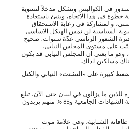
 ستدور في الكواليس وتشكل مدخلاً لتسوية
خطوة في هذا الاتجاه، وينبئ باستعادة
السني، والمشاركة في رعاية الاستحقاق
لتسوية السياسية لن تمس الهيكل الاساسي
ترة الشغور الرئاسي عدّة سنوات. صحيح
تشتّت على مستوى المجلس النيابي.
، وهو ما يعني ان المجلس النيابي قد يكون
ناك مسلكين لذلك.
 ضغط كبيرة على «التشتت» النيابي والكتل
للذين ما يزالون في لبنان حتى الآن، تبلغ
38 % والاهم انّ 60 % من هؤلاء من الشريحة العمرية ما بين 18 و29 سنة و48 % منهم من حملة الشهادات الجامعية و85 % منهم يريدون
طاقاته الشبابية، وهي علامة موت