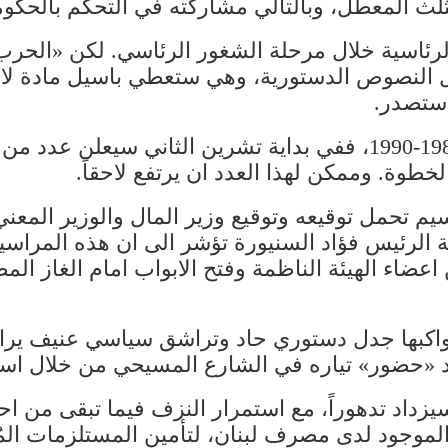
ثلث المعطل، وبالتالي مشاركته في التحكم بالحكوم
اسية خلال مرحلة الشغور الرئاسي. لكن «الحرب» ب
 النصوص الدستورية، وهي ستعطي باسيل مادة لا
 ستصدر.
وهذا يعني انّ هناك تكراراً منقّحاً لمرحلة 1988-1990، ففي بداية ت
لخطوة. وممكن لهذا العدد ان يرتفع لاحقاً.
م تحمل توقيعه وتوقيع وزير المال والوزير المعن
 الرئيس فؤاد السنيورة تؤشر الى ان هذه المراسي
 اعضاء الهيئة الناظمة وفتح الابواب امام الغاز ال
واكبها جدل دستوري حاد وتراشق سياسي عنيف يراهن
تجديد «حضور» تياره في الشارع المسيحي من خلال
زداد تدهوراً، مع استمرار النزف فيما تبقى من احت
 الموجود لدى مصرف لبنان، لتأمين المستلزمات المُ