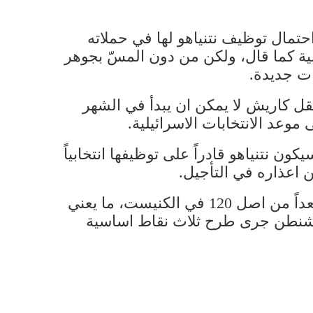
احتمال توظيف نتنياهو لها في حملاته
ية كما قال، ولكن من دون المسّ بجوهر
ات جديدة.
قل كاريش لا يمكن ان يبدأ في الشهر
وعد الانتخابات الاسرائيلية.
ن نتنياهو قادراً على توظيفها انتخابياً
ن اعذاره في التأجيل.
تكفي الاشارة الى ان نتائج آخر الاستطلاعات أعطت تحالف الليكود مع الاحزاب اليمينية 59 مقعداً من اصل 120 في الكنيست، ما يعني
 واشنطن جرى طرح ثلاث نقاط اساسية