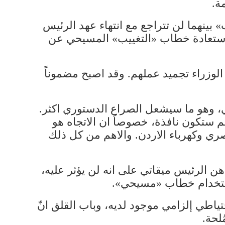
ة.
ينهما لن تتراجع مع انتهاء عهد الرئيس
ستعادة خطاب «التغييب» المسيحي عن
شرين الثاني سيعلن عدد من الوزراء تجميد عملهم. وقد اصبح مضموناً
ي، وهو ما سيشعل الصراع الدستوري اكثر.
م ستكون نافذة، خصوصاً ان الاتجاه هو
مصري وكهرباء الاردن. والاهم من كل ذلك
 الرئيس ميقاتي على انه لن يؤثر عليه،
 استخدام خطاب «مسيحي».
ياطي إلزامي موجود لديه، وباب القلق انّ
لحة.