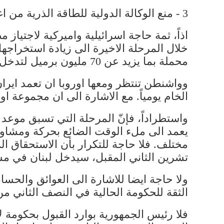
3 - منع الوكالة الدولية للطاقة الذرية من اغلاق التحقيقات ضد ايران.
اذاً، ثمة حاجة اسرائيلية واميركية لاجتياز
خلال المرحلة الاخيرة الى زيادة استخراجها
محملة بما يزيد عن 70 مليون برميل لتدخل الاسواق في اليوم الاول لإعلان رفع العقوبات، ما سيؤدي الى هبوط في اسعار النفط.
وواشنطن تنتظر ومعها اوروبا ان تعمد ايرا
الخام يومياً. مع الاشارة الى ان مجموعة اوبك بزعامة السعودية تُنتج 
واستطراداً، فإنّ المرحلة التي تسبق موعد 
يعمد الى ملء الوقت الضائع بحركة ومشاور
مختلف. فلا حاجة للتكرار بأن الاستحقاق ا
تشرين الثاني المقبل، سيدخل لبنان في م
ولا حاجة ايضا للاشارة الى العوائق والحسا
الثقة للحكومة الحالية في النصف الثاني م
فلا رئيس الجمهورية بوارد القبول بحكومة ل