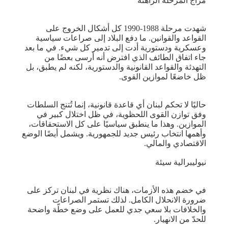
مزاج المرحلة الراهنة
شهدت مرحلة 1988-1990 كل أشكال الخروج على
القواعد والقوانين. ما دفع البلاد إلى صراعات سياسية
وعسكرية ودستورية أدت إلى تدمير كل شيء. في ما بعد
جاء اتفاق الطائف الذي افترض أنه أرسى بعضًا من
التهدئة والقواعد القانونية والدستورية، لكنه لم يطبق، بل
ظل خاضعًا لموازين القوى.
حاليًا لا تحكم لبنان أي قاعدة قانونية، إنما تُتنج السلطات
وفق توازن القوى اللحظوية، في ظل اختلال كبير في
الموازين. وهذا ما ينطبق سياسيًا على كل الاستحقاقات،
وأهمها انتخاب رئيس جديد للجمهورية. ويشمل أيضًا الوضع
الاقتصادي والمالي.
نيوليبرالية سيئة
في خضم هذه الأزمات، هناك نظرية في لبنان تركز على
ضرورة الانحلال الكامل. لذلك تستمر الصراعات
والخلافات بلا سعي جدي للعمل على وضع خطّة واضحة
للحدّ من الانهيار.