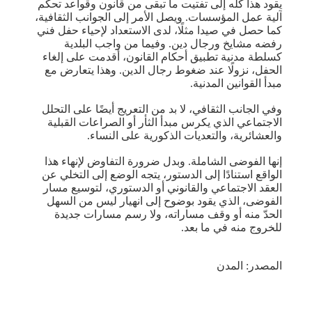
يقود هذا كله إلى تفتيت ما تبقى من قانون وقواعد تحكم
آلية عمل المؤسسات. ويصل الأمر إلى الجوانب الثقافية،
كما حصل في صيدا مثلًا، لدى الاستعداد لإحياء حفل فني
رفضه مشايخ ورجال دين. وفيما من واجب البلدية
كسلطة مدنية تطبيق أحكام القانون، أقدمت على إلغاء
الحفل، نزولًا عند ضغوط رجال الدين. وهذا يتعارض مع
مبدأ القوانين المدنية.
وفي الجانب الثقافي، لا بد من التعريج أيضًا على التحلل
الاجتماعي الذي يكرس مبدأ الثأر أو الصراعات القبلية
والعشائرية، والتعديات الذكورية على النساء.
إنها الفوضى الشاملة. وبدل ضرورة التفاوض لإنهاء هذا
الواقع استنادًا إلى الدستور، يتجه الوضع إلى التخلي عن
العقد الاجتماعي والقانوني أو الدستوري، لتوسيع مسار
الفوضى، الذي يقود بوضوح إلى انهيار ليس من السهل
الحدّ منه أو وقف مساراته، ولا رسم مسارات جديدة
للخروج منه في ما بعد.
المصدر: المدن