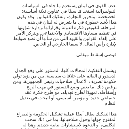
بعض القوى في لبنان يستخدم ما جاء في السياسات
النيوليبرالية استخدامًا سيئًا في عناوين ثلاثة أساسية:
الخصخصة، وتحرير التجارة، وتفكيك القوانين. وقد يكون
هذا الأشد خطورة في ما يتعرض له لبنان في هذه
المرحلة، لتقويض فكرة الدولة وقراراتها وإدارة شؤونها
في تنظيم مسارها الاقتصادي والاجتماعي. ويتركز الأمر
على إلغاء القوانين والقيود التي من شأنها أن تضع ضوابط
لإدارة رأس المال، لا سيما الخارجي أو الخاص.
فوضى إسقاط ميقاتي
ويشمل التفكيك المجالات كلها: الدستور على وقع الجدل
الدستوري القائم على خلافات سياسية، بين من يؤيد تولي
حكومة تصريف الأعمال صلاحيات رئيس الجمهورية، ومن
يرفض ذلك. ما يعني وضع الدستور في مهب الريح
وإسقاطه، تمهيدًا لطرح تعديله، مع طرح فكرة عقد
اجتماعي جديد أو مؤتمر تأسيسي، أو البحث في تعديل
النظام.
هذا التفكيك يطال أيضًا عملية تشكيل الحكومة والصراع
المفتوح حولها وحول صلاحياتها، بما في ذلك سحب
التكليف، أو الدعوة لاستشارات نيابية جديدة. وهذا له