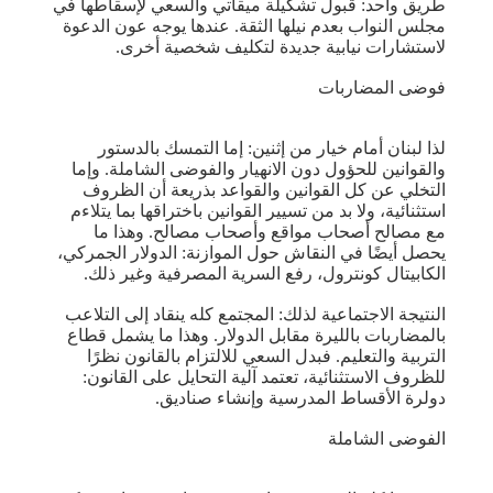
طريق واحد: قبول تشكيلة ميقاتي والسعي لإسقاطها في
مجلس النواب بعدم نيلها الثقة. عندها يوجه عون الدعوة
لاستشارات نيابية جديدة لتكليف شخصية أخرى.
فوضى المضاربات
لذا لبنان أمام خيار من إثنين: إما التمسك بالدستور
والقوانين للحؤول دون الانهيار والفوضى الشاملة. وإما
التخلي عن كل القوانين والقواعد بذريعة أن الظروف
استثنائية، ولا بد من تسيير القوانين باختراقها بما يتلاءم
مع مصالح أصحاب مواقع وأصحاب مصالح. وهذا ما
يحصل أيضًا في النقاش حول الموازنة: الدولار الجمركي،
الكابيتال كونترول، رفع السرية المصرفية وغير ذلك.
النتيجة الاجتماعية لذلك: المجتمع كله ينقاد إلى التلاعب
بالمضاربات بالليرة مقابل الدولار. وهذا ما يشمل قطاع
التربية والتعليم. فبدل السعي للالتزام بالقانون نظرًا
للظروف الاستثنائية، تعتمد آلية التحايل على القانون:
دولرة الأقساط المدرسية وإنشاء صناديق.
الفوضى الشاملة