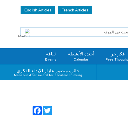
English Articles
French Articles
فكر حر
أجندة الأنشطة
ثقافة
Events
Calendar
Free Though
جائزة منصور عازار للإبداع الفكري
Mansour Azar award for creative thinking
Facebook
Twitter