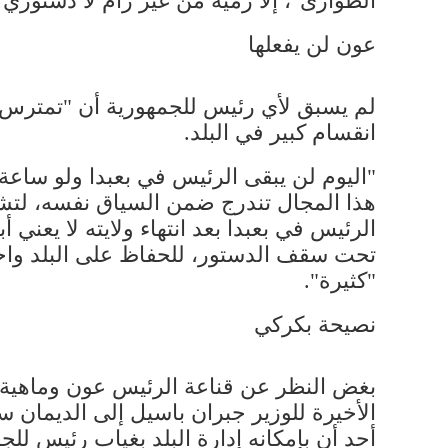
الطوارئ"، إلا رمية من غير رام لا دستوري و
عون لن يفعلها
لم يسبق لأي رئيس للجمهورية أن "تمترس" 
انقسام كبير في البلد.
"اليوم لن يبقى الرئيس في بعبدا ولو ساعة 
هذا المجال تندرج ضمن السياق نفسه، لتشوي
الرئيس في بعبدا بعد انتهاء ولايته لا يعني 
تحت سقف الدستور، للحفاظ على البلد واح
"كثيرة".
نصيحة بكركي
بغض النظر عن قناعة الرئيس عون وماهية "خي
الأخيرة للوزير جبران باسيل إلى الديمان 
أحد أن بإمكانه إدارة البلد بغياب رئيس للج