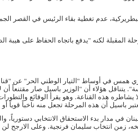
طريركية، عدم تغطية بقاء الرئيس في القصر الجم
ة المقبلة لكنه "يدفع باتجاه الحفاظ على هيبة ال
ي همس في أوساط "التيار الوطني الحر" عن "قنا
ة". يتناقل هؤلاء أن "الوزير باسيل صار مقتنعاً أ
 يشاطره هذه القناعة. وهو يقرأ الوقائع والتطورات ا
تبر باسيل أن هذه المرحلة تجعل منه ناخباً قوياً أ
بنان في مدار بدء الاستحقاق الانتخابي دستورياً، 
خه، زمن انتخاب سليمان فرنجية. وعلى الارجح لن يك