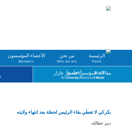
الرئيسية
من نحن
الأعضاء المؤسسون
Members
Who we are
Home
فيديو
اتصل بنا
مقالات المؤسس منصور عازار
d
Articles by Mansour Azar
Contact
Videos
بكركي لا تغطّي بقاء الرئيس لحظة بعد انتهاء ولايته
دنيز عطالله