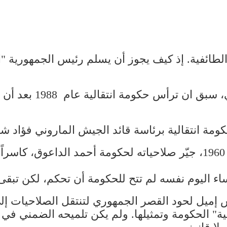
طائفية. إذ كيف يجوز أن يسلم رئيس الجمهورية 
الرئيس ميشال عون، قائ
 برئاسة قائد الجيش الماروني فؤاد شهاب عام 1952 استمرت 12 
لكن شهاب نفسه، حين أعلن استقالته عام 1960، جيّر صلاحياته لحكومة 
اليوم نفسه لم تتح للحكومة أن تحكم، لكن تبقى 
س إميل لحود القصر الجمهوري لتنتقل الصلاحيات إ
 الحكومة وتمثيلها. ولم يكن تلميحه الضمني في ب