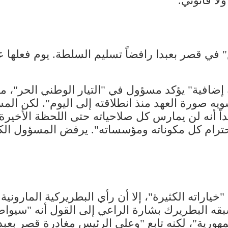
لا قانوني.
في قصر بعبدا رافضاً تسليم السلطة. يوم فعلها عو
إضافية" يؤكد مسؤول في "التيار الوطني الحر"، مضي
ه صورة العهد منذ انطلاقته إلى اليوم". لكن الم
أبداً أنه لن يمارس كل صلاحياته حتى اللحظة الأخيرة
ترام كل مكوناته ومؤسساته". يرفض المسؤول الكش
اراته الكثيرة"، إلا أن رأي البطريركية الماروني
سبقه البطريرك بشارة الراعي إلى القول أنه "سيوا
مهورية"، لكنه تابع "وعلى الرئيس مغادرة قصر بعبد