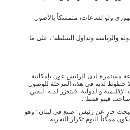
هوري ولو لساعات، متمسكاً بالأصول
دولة والرئاسة وتداول السلطة"، على ما
عة مستمرة لدى الرئيس عون بإمكانية
ن لا حظوظ لديه في هذه المرحلة للوصول
لإقليمية والدولية، فيتعزز لديه اليقين
و صاحب فيتو فقط".
والبحث جارٍ عن رئيس "صنع في لبنان" وهو
ون ممكناً اليوم تكرار التجربة.