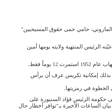
"الماروني، حامي حمى حقوق المسيحيين"
د الجيش الماروني، سبق ان ترأس حكومة انتقالية عام 1988 بعد أن عيّنه الرئيس المنتهية ولايته يومها أمين
يوماً فقط.
أحمد الداعوق، كاسراً بذلك إمكانية تكريس عرف أن يرأس
الخطوة في رمزيتها.
لى حكومة الرئيس فؤاد السنيورة على
يان الساعات الأخيرة بـ"توافر أخطار حال