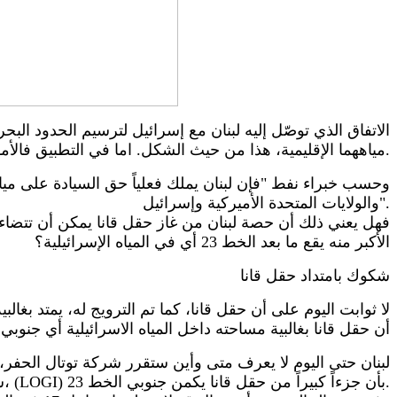
الاتفاق الذي توصّل إليه لبنان مع إسرائيل لترسيم الحدود الب
مياههما الإقليمية، هذا من حيث الشكل. اما في التطبيق فالأمور تختلف جذرياً.
وحسب خبراء نفط "فإن لبنان يملك فعلياً حق السيادة على ميا
والولايات المتحدة الأميركية وإسرائيل".
فهل يعني ذلك أن حصة لبنان من غاز حقل قانا يمكن أن تتضاء
الأكبر منه يقع ما بعد الخط 23 أي في المياه الإسرائيلية؟
شكوك بامتداد حقل قانا
لا ثوابت اليوم على أن حقل قانا، كما تم الترويج له، يمتد بغال
أن حقل قانا بغالبية مساحته داخل المياه الاسرائيلية أي جنوبي الخط 23. وهذا أمر وارد جداً بحسب خبراء، حينه
شمالاً). وهذا يعني حسب المديرة التنفيذية للمبادرة اللبنانية للنفط والغاز، ديانا القيسي، (LOGI) بأن جزءاً كبيراً من حقل قانا يكمن جنوبي الخط 23.