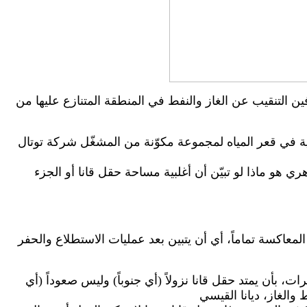
ين التنقيب عن الغاز والنفط في المنطقة المتنازع عليها من
ية في قعر المياه لمجموعة مكوّنة من المشغّل شركة توتال
و ماذا لو تبيّن أن أغلبية مساحة حقل قانا أو الجزء
 المعاكسة تماماً، أي أن يتبين بعد عمليات الاستطلاع والحفر
ة توتال الحفر، ومن المحتمل أن تحفر جنوب البلوك رقم 9 وبذلك تكون التقديرات، بأن يمتد حقل قانا نزولاً (أي جنوباً) وليس صعوداً (أي