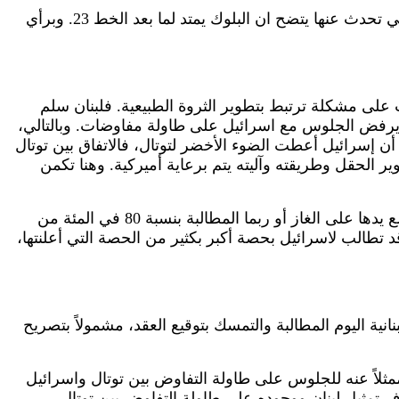
يعتقد سنو بأن توتال ستبدأ الحفر بداية جنوب الخط 23، والبلوك 9 كما هو مرسوم، يصل إلى الخط 23. لكن حسب التركيبة التي تحدث عنها يتضح ان البلوك يمتد لما بعد الخط 23. وبرأي
ب على مشكلة ترتبط بتطوير الثروة الطبيعية. فلبنان سلم
ن يرفض الجلوس مع اسرائيل على طاولة مفاوضات. وبالتالي،
الحفر، خصوصاً في حال كان الحفر جنوب الخط 23. ويقول سنو: لنفترض أن إسرائيل أعطت الضوء الأخضر لتوتال، فالاتفاق بين توتال
ر الحقل وطريقته وآليته يتم برعاية أميركية. وهنا تكمن
ويتخوف سنو من أنه في حال حفرت توتال جنوب الخط 23 وتبين وجود المكمن، حينها لن يكون هناك ما يمنع اسرائيل من وضع يدها على الغاز أو ربما المطالبة بنسبة 80 في المئة من
أن يكون المكمن المكتشف موجود جنوب الخط 23. وفي حال حصل ذلك، قد تطالب لاسرائيل بحصة أكبر بكثير من الحصة التي أعلنتها،
 المئة في العقد، بمعنى أن على الدولة اللبنانية اليوم المطالبة والتمسك بتوقيع العقد، مشمولاً بتصريح
مثلاً عنه للجلوس على طاولة التفاوض بين توتال واسرائيل
ف تمثيل لبنان ووجوده على طاولة التفاوض بين توتال