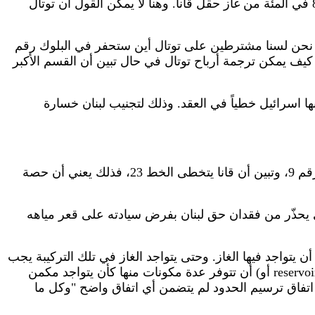
وفي هذه الحالة يعني أن توتال قد لا تعطي اسرائيل 17 في المئة فقط من الغاز، ومن الممكن أن تصل حصة اسرائيل إلى 80 في المئة من غاز حقل قانا. وهنا لا يمكن القول أن توتال
يثها إلى "المدن" ماذا لو كانت اغلبية امتداد حقل قانا أو الجزء الأكبر منه تقع ما بعد الخط 23؟ تقول: نحن لسنا مشترطين على توتال أين ستحفر في البلوك رقم
ا كيف يمكن ترجمة أرباح توتال في حال تبين أن القسم الأكبر
قيع. وهنا تطالب القيسي بتثبيت نسبة الـ17 في المئة التي تتحدث عنها اسرائيل خطياً في العقد. وذلك لتجنيب لبنان خسارة
حسب القيسي، فإن المكان الذي ستحفر فيه توتال سيؤثر على امتداد حقل قانا. ففي حال حفرت من الجهة الجنوبية للبلوك رقم 9، وتبين أن قانا يتخطى الخط 23، فذلك يعني أن حصة
ذي يحذّر من فقدان حق لبنان بفرض سيادته على قعر مياهه
يتواجد فيها الغاز. وحتى يتواجد الغاز في تلك التركيبة يجب
أن تتوفر عدة مكونات منها كأن يتواجد مكمن (أو reservoir) وهو عبارة عن مكان مهيأ لوجود الغاز. وكل مكمن لديه مواصفات مختلفة. باختصار، هناك العديد من الأسئلة التقنية لا يمكن
اتفاق ترسيم الحدود لم يتضمن أي اتفاق واضح "وكل ما