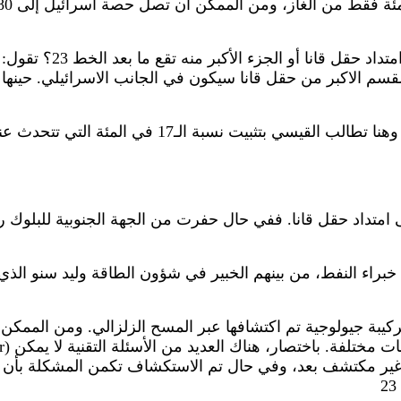
وإذ تسأل القيسي في حد
 القسم الاكبر من حقل قانا سيكون في الجانب الاسرائيلي. حينه
هذه الحالة تستلزم وضع سيناريو يحفظ حق لبنان قبل التو
ن خبراء النفط، من بينهم الخبير في شؤون الطاقة وليد سنو ال
بة جيولوجية تم اكتشافها عبر المسح الزلزالي. ومن الممكن أن 
ا غير مكتشف بعد، وفي حال تم الاستكشاف تكمن المشكلة بأن 