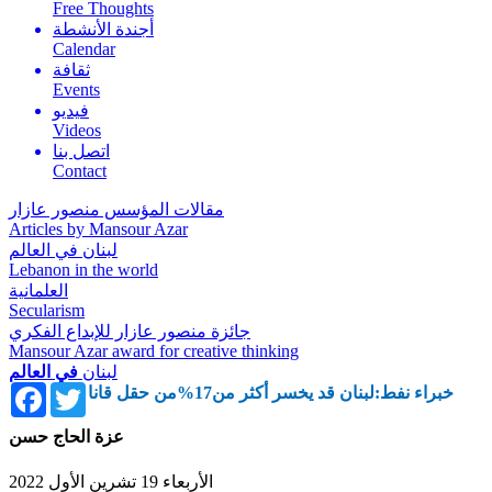
Free Thoughts
أجندة الأنشطة
Calendar
ثقافة
Events
فيديو
Videos
اتصل بنا
Contact
مقالات المؤسس منصور عازار
Articles by Mansour Azar
لبنان في العالم
Lebanon in the world
العلمانية
Secularism
جائزة منصور عازار للإبداع الفكري
Mansour Azar award for creative thinking
لبنان
في العالم
Facebook
Twitter
خبراء نفط:لبنان قد يخسر أكثر من17%من حقل قانا
عزة الحاج حسن
الأربعاء 19 تشرين الأول 2022