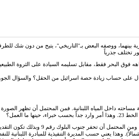
حرية بينهما، ووصفه البعض بـ"التاريخي"، يتيح من دون شك للطرف
هه فوق البحر فقط، مقابل تسليمه السيادة على الثروة الطبيع
ل على حساب زيادة حصة اسرائيل من الحقل؟ والسؤال الجوهري ه
بية مساحته داخل المياه اللبنانية. فمن المحتمل أن تظهر الصورة
ا ما العمل؟
لبنان حتى اليوم لا يعرف متى وأين ستقرر شرك