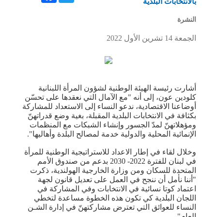
بالانتخابات البلدية
النشرة
الجمعة 14 تشرين الأول 2022
أشارت رئيسة ​الهيئة الوطنية لشؤون المرأة اللبنانية​ ​
كلودين عون​، إلى أنه "مع الآمال التي نعقدها على تحسّن
أوضاعنا الاقتصادية، ندعو النساء إلى الاستعداد للمشاركة
بكثافة في ​الانتخابات البلدية​ المقبلة، بغية وضع قدراتهنّ
ومؤهلاتهنّ لمدّ الجسور وإنشاء الشبكات مع المنظمات
الإنمائية المحلية والدولية خدمة لمصالح البلدة وأهاليها".
وخلال لقاء في إطار الاعداد للاستراتيجية الوطنية للمرأة
في لبنان للفترة 2022- 2030 بدعم من ​صندوق الأمم
المتحدة للسكان​ ومن وزارة الخارجية الهولندية، ذكرت
"أننا نأمل أن ننجح في العمل على تعديل قانون لجهة
اعتماد كوتا نسائية في الانتخابات وفي المشاركة في
اللجان البلدية كي تكون هذه الخطوة مساعدة لتخطي
النساء للعوائق التي تعترض مشاركتهنّ في إدارة الشـن
العام".