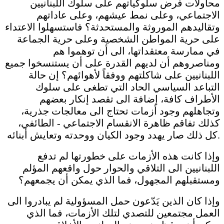
محاولات فرض سلوكياتهم على سلوك اللبنانيين
الاجتماعي، وعلى نمط عيشهم، وعلى عاداتهم
وتقاليدهم الموروثة والمستحدثة؟ فاستسهلوا الاعتداء
على حرية المواطن الشخصية وعلى حرية الجماعة
في ممارسة معتقداتها، الى أن توهموا هم
ومناصروهم أن لديهم القدرة على أن يستنسخوا جميع
اللبنانيين على شاكلتهم ووفقاً لأهوائهم؟ إن حالة
التباعد السياسي الحاد التي تطغى على سلوك
الأطراف كافة، إضافة الى تقصد إنكار بعضهم
وتجاهلهم وجود أزمات تحتاج الى معالجات جذرية،
كذلك تفاقم ظاهرة الانقسام الاجتماعي - الطائفي،
كل ذلك صار يهدد وجود الكيان ووحدته وتعايش أبنائه.
وإذا كانت هذه الأزمات على خطورتها لم تدفع
اللبنانيين الى التلاقي والحوار حول واقعهم المؤلم
ومستقبلهم المجهول، فما الذي يمكن أن يجمعهم؟
وإذا كان الذين يَدّعون حمل المسؤولية لم يبادروا الى
العمل مجتمعين للتصدي لتلك الأزمات، فما الذي