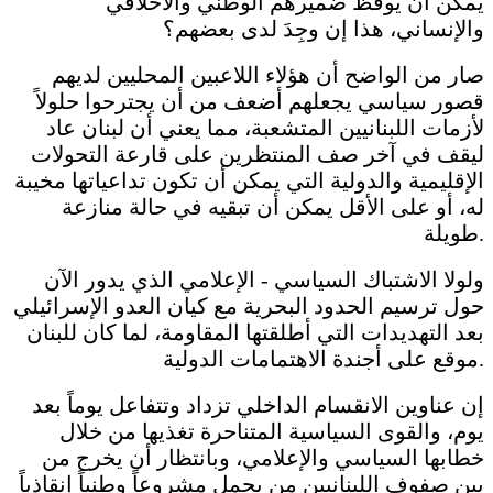
يمكن أن يوقظ ضميرهم الوطني والأخلاقي
والإنساني، هذا إن وجِدَ لدى بعضهم؟
صار من الواضح أن هؤلاء اللاعبين المحليين لديهم
قصور سياسي يجعلهم أضعف من أن يجترحوا حلولاً
لأزمات اللبنانيين المتشعبة، مما يعني أن لبنان عاد
ليقف في آخر صف المنتظرين على قارعة التحولات
الإقليمية والدولية التي يمكن أن تكون تداعياتها مخيبة
له، أو على الأقل يمكن أن تبقيه في حالة منازعة
طويلة.
ولولا الاشتباك السياسي - الإعلامي الذي يدور الآن
حول ترسيم الحدود البحرية مع كيان العدو الإسرائيلي
بعد التهديدات التي أطلقتها المقاومة، لما كان للبنان
موقع على أجندة الاهتمامات الدولية.
إن عناوين الانقسام الداخلي تزداد وتتفاعل يوماً بعد
يوم، والقوى السياسية المتناحرة تغذيها من خلال
خطابها السياسي والإعلامي، وبانتظار أن يخرج من
بين صفوف اللبنانيين من يحمل مشروعاً وطنياً إنقاذياً