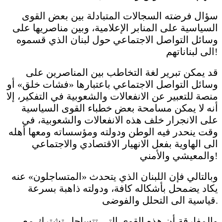
سؤال فرضته السجالات المتبادلة بين بعض القوى
السياسية على المنابر الإعلامية، وبين مناصريها على
وسائل التواصل الاجتماعي حول لبنان الذي قسموه
الى لبناناتهم!
قد يمكن تبرير لغة التخاطب بين المناصرين على
وسائل التواصل الاجتماعي باعتبارها «فشات خلق» أو
منصة للتعبير عن الانفعالات والشعوبية في التفكير، إلا
أنه لا يمكن مسامحة بعض خطباء القوى السياسية
على الانجرار خلف هذه الانفعالات والشعوبية، في
وقت ينحدر فيه الوطن ودولته ومؤسساته ومعها أهله
الى الهاوية بفعل الانهيار الاقتصادي والاجتماعي
والمعيشي والأمني!
وبالتالي فإن اللبنان الذي يتحدث «المتساجلون» عنه
يكاد يضمحل بأشكاله كافة، ودولته ذاهبة بسرعة
قياسية الى التحلل والفوضى.
والمفارقة أن هذه القوى التي تتساجل تشترك مع