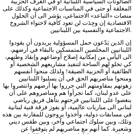
الصالونات السياسية اللبنانية أو في الغرف الحزبية
المغلقة أو حتى في المناسبات الاجتماعية وكذلك على
منصات «التباعد» الاجتماعي، يؤشر الى أن الحلول
الاقتصادية إن وجِدَت لن تعود كافية لاحتواء الشروخ
الاجتماعية والنفسية بين اللبنانيين.
إن الذين يَدّعون حمل المسؤولية يريدون أن يقودوا
اللبنانيين المخلصين المتمسكين بالبقاء في أرضهم،
الى اليأس من إمكانية إصلاح أوضاعهم وإنقاذ وطنهم،
كي تخلو لهم الساحة لتنفيذ مشاريعهم الشخصية أو
الطائفية أو الحزبية الضيقة! ولذلك منحوا أنفسهم
ومنحوا مناصريهم الحق في أن يسلبوا اللبنانيين
زهوتهم بمقاومتهم التي حرروا بها أرضهم وانتصروا بها
على عدو لبنان، كما تجرأوا هم ومناصروهم على أن
ينغصوا على اللبنانيين فرحتهم بتأهل فريق رياضي
لبناني الى مباريات عالمية، أو بفوز فرقة فنية لبنانية
في مسابقات دولية، وأخذوا يروجون للمقارنة بين هذه
وتلك، وبين سلوك اجتماعي وآخر، وبين طقس ديني
وشعيرة. كما أنهم مع مناصريهم لم يتوقفوا عن