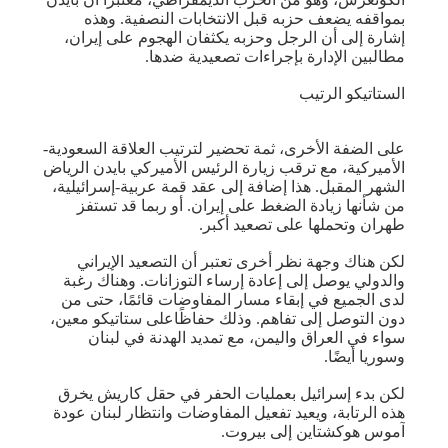
بمواقفه يضعف حزبه قبل الانتخابات النصفية. وهذه
إشارة إلى أن الرجل وحزبه يكثفان الهجوم على إيران،
مطالبين الإدارة بإجراءات تصعيدية ضدها.
الستاتيكو الرتيب
على الضفة الأخرى، ثمة تحضير لترتيب العلاقة السعودية-
الأميركية، مع ترقب زيارة الرئيس الأميركي بايدن الرياض
الشهر المقبل. هذا إضافة إلى عقد قمة عربية-إسرائيلية،
من شأنها زيادة الضغط على إيران. أو ربما قد تستفز
طهران وتحملها على تصعيد أكبر.
لكن هناك وجهة نظر أخرى تعتبر أن التصعيد الإيراني
والدولي يوصل إلى إعادة إرساء التوزانات. وهناك رغبة
لدى الجميع في إبقاء مسار المفاوضات قائمًا، حتى من
دون التوصل إلى تفاهم. وذلك حفاظًاعلى ستاتيكو معين،
سواء في العراق واليمن، مع تمديد الهدنة في لبنان
وسوريا أيضًا.
لكن بدء إسرائيل بعمليات الحفر في حقل كاريش يخرق
هذه الرتابة، ويعيد تفعيل المفاوضات وانتظار لبنان عودة
آموس هوكشتاين إلى بيروت.