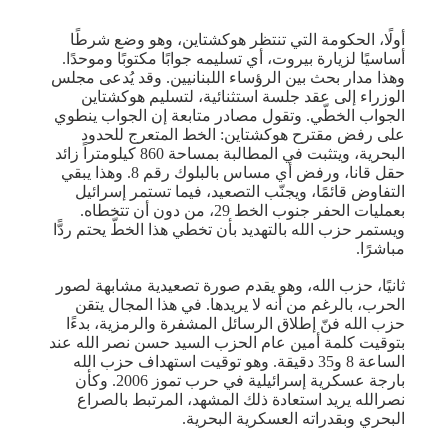
أولًا، الحكومة التي تنتظر هوكشتاين، وهو وضع شرطًا
أساسيًا لزيارة بيروت، أي تسليمه جوابًا مكتوبًا وموحدًا.
وهذا مدار بحث بين الرؤساء اللبنانيين. وقد يُدعى مجلس
الوزراء إلى عقد جلسة استثنائية، لتسليم هوكشتاين
الجواب الخطّي. وتقول مصادر متابعة إن الجواب ينطوي
على رفض مقترح هوكشتاين: الخط المتعرج للحدود
البحرية، ويتثبت في المطالبة بمساحة 860 كيلومتراً زائد
حقل قانا، ورفض أي مساس بالبلوك رقم 8. وهذا يبقي
التفاوض قائمًا، ويجنّب التصعيد، فيما تستمر إسرائيل
بعمليات الحفر جنوب الخط 29، من دون أن تتخطاه.
ويستمر حزب الله بالتهديد بأن تخطي هذا الخطّ يحتم ردًّا
مباشرًا.
ثانيًا، حزب الله، وهو يقدم صورة تصعيدية مشابهة لصور
الحرب، بالرغم من أنه لا يريدها. في هذا المجال يتقن
حزب الله فنّ إطلاق الرسائل المشفرة والرمزية، بدءًا
بتوقيت كلمة أمين عام الحزب السيد حسن نصر الله عند
الساعة 8 و35 دقيقة. وهو توقيت استهداف حزب الله
بارجة عسكرية إسرائيلية في حرب تموز 2006. وكأن
نصرالله يريد استعادة ذلك المشهد، المرتبط بالصراع
البحري وبقدراته العسكرية البحرية.