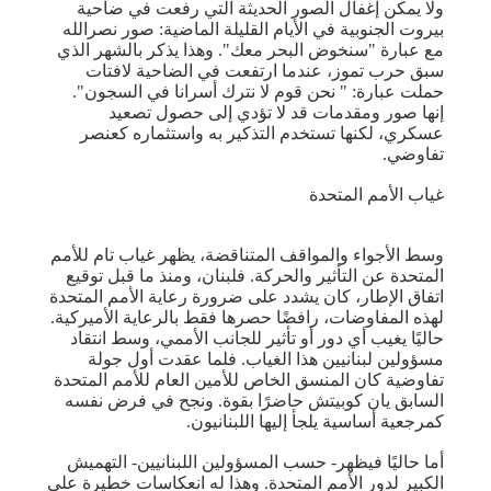
ولا يمكن إغفال الصور الحديثة التي رفعت في ضاحية
بيروت الجنوبية في الأيام القليلة الماضية: صور نصرالله
مع عبارة "سنخوض البحر معك". وهذا يذكر بالشهر الذي
سبق حرب تموز، عندما ارتفعت في الضاحية لافتات
حملت عبارة: " نحن قوم لا نترك أسرانا في السجون".
إنها صور ومقدمات قد لا تؤدي إلى حصول تصعيد
عسكري، لكنها تستخدم التذكير به واستثماره كعنصر
تفاوضي.
غياب الأمم المتحدة
وسط الأجواء والمواقف المتناقضة، يظهر غياب تام للأمم
المتحدة عن التأثير والحركة. فلبنان، ومنذ ما قبل توقيع
اتفاق الإطار، كان يشدد على ضرورة رعاية الأمم المتحدة
لهذه المفاوضات، رافضًا حصرها فقط بالرعاية الأميركية.
حاليًا يغيب أي دور أو تأثير للجانب الأممي، وسط انتقاد
مسؤولين لبنانيين هذا الغياب. فلما عقدت أول جولة
تفاوضية كان المنسق الخاص للأمين العام للأمم المتحدة
السابق يان كوبيتش حاضرًا بقوة. ونجح في فرض نفسه
كمرجعية أساسية يلجأ إليها اللبنانيون.
أما حاليًا فيظهر- حسب المسؤولين اللبنانيين- التهميش
الكبير لدور الأمم المتحدة. وهذا له انعكاسات خطيرة على