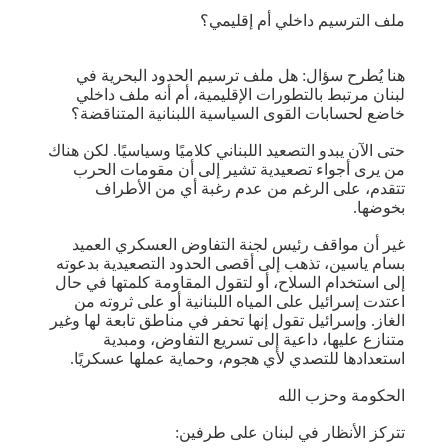
ملف الترسيم داخلي أم إقليمي؟
هنا يُطرح سؤال: هل ملف ترسيم الحدود البحرية في
لبنان مرتبط بالتطورات الإقليمية، أم أنه ملف داخلي
خاضع لحسابات القوى السياسية اللبنانية المتناقضة؟
حتى الآن يبدو التصعيد اللبناني كلاميًا وسياسيًا. لكن هناك
من يرى أجواء تصعيدية تشير إلى أن مقومات الحرب
تتقدم، على الرغم من عدم رغبة أي من الأطراف
بخوضها.
غير أن مواقف رئيس لجنة التفاوض العسكري العميد
بسام ياسين، تذهب إلى أقصى الحدود التصعيدية بدعوته
إلى استخدام السلاح، أو لتقول المقاومة كلمتها في حال
اعتدت إسرائيل على المياه اللبنانية أو على ثروته من
الغاز. وإسرائيل تقول إنها تحفر في مناطق تابعة لها وغير
متنازع عليها، داعية إلى تسريع التفاوض، ومبدية
استعدادها للتصدي لأي هجوم، وحماية عملها عسكريًا.
الحكومة وحزب الله
تتركز الأنظار في لبنان على طرفين: