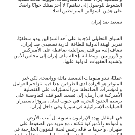
الضغوط للوصول إلى تفاهم؟ لا أحد يمتلك جوايًا واضحًا
على هذين السؤالين المترابطين أصلًا.
تصعيد ضد إيران
السياق التحليلي للإجابة على أحد السؤالين يبدو منطقيًا:
تقرير الهيئة الدولية للطاقة الذرية تصعيدي ضد إيران.
تضاف إليه مواقف إسرائيلية ضاغطة على الأميركيين
والأوروبيين، ومطالبة بإحالة ملف إيران إلى مجلس الأمن
وتشديد العقوبات الدولية عليها.
عمليًا، تبدو مقومات التصعيد ماثلة وواضحة. لكن غير
المتوفر هو الإرادة لدى الطرفين. هذا فيما تتزاحم العوامل
والمؤشرات الضاغطة: من المسيّرات على القنصلية
الأميركية في أربيل، إلى تصعيد المواقف التفاوضية على
ترسيم الحدود البحرية في جنوب لبنان، مرورًا باستمرار
العمليات الإسرائيلية في سوريا وفي داخل إيران.
في المقابل يهدد الإيرانيون بتسوية تل أبيب بالأرض.
والمواقف الأميركية تتكثف مع مزيد من الضغوط على
طهران. وآخرها ما قاله رئيس لجنة الشؤون الخارجية في
الكونغرس، وهو من الحزب الديمقراطي، معتبرًا أن بايدن