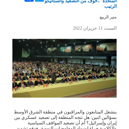
المتحدة"..خوفٌ من التصعيد والستاتيكو
الرتيب
منير الربيع
السبت 11 حزيران 2022
ينشغل المتابعون والمراقبون في منطقة الشرق الأوسط
بسؤالين اثنين: هل تتجه المنطقة إلى تصعيد عسكري بين
إيران وإسرائيل؟ أم أن تصعيد المواقف السياسية
والكلامية جراء انسداد المفاوضات النووية، هدفه تشديد