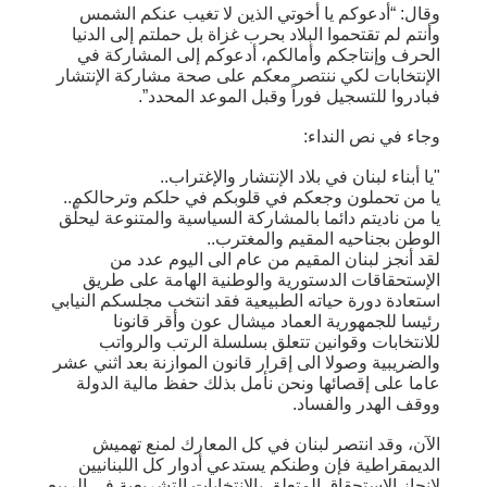
وقال: “أدعوكم يا أخوتي الذين لا تغيب عنكم الشمس
وأنتم لم تقتحموا البلاد بحرب غزاة بل حملتم إلى الدنيا
الحرف وإنتاجكم وأمالكم، أدعوكم إلى المشاركة في
الإنتخابات لكي ننتصر معكم على صحة مشاركة الإنتشار
فبادروا للتسجيل فوراً وقبل الموعد المحدد”.
وجاء في نص النداء:
"يا أبناء لبنان في بلاد الإنتشار والإغتراب..
يا من تحملون وجعكم في قلوبكم في حلكم وترحالكم..
يا من ناديتم دائما بالمشاركة السياسية والمتنوعة ليحلّق
الوطن بجناحيه المقيم والمغترب..
لقد أنجز لبنان المقيم من عام الى اليوم عدد من
الإستحقاقات الدستورية والوطنية الهامة على طريق
استعادة دورة حياته الطبيعية فقد انتخب مجلسكم النيابي
رئيسا للجمهورية العماد ميشال عون وأقر قانونا
للانتخابات وقوانين تتعلق بسلسلة الرتب والرواتب
والضريبية وصولا الى إقرار قانون الموازنة بعد اثني عشر
عاما على إقصائها ونحن نأمل بذلك حفظ مالية الدولة
ووقف الهدر والفساد.
الآن، وقد انتصر لبنان في كل المعارك لمنع تهميش
الديمقراطية فإن وطنكم يستدعي أدوار كل اللبنانيين
لإنجاز الإستحقاق المتعلق بالإنتخابات التشريعية في الربيع