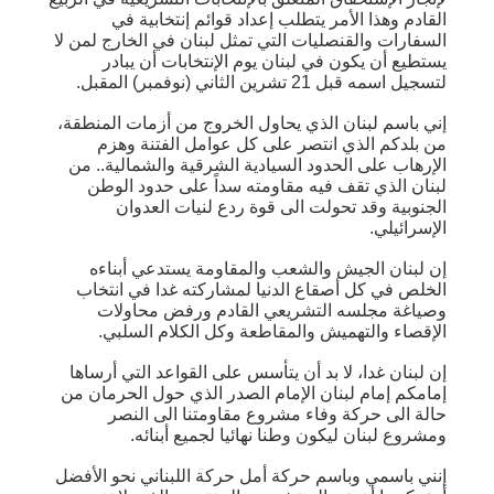
القادم وهذا الأمر يتطلب إعداد قوائم إنتخابية في
السفارات والقنصليات التي تمثل لبنان في الخارج لمن لا
يستطيع أن يكون في لبنان يوم الإنتخابات أن يبادر
لتسجيل اسمه قبل 21 تشرين الثاني (نوفمبر) المقبل.
إني باسم لبنان الذي يحاول الخروج من أزمات المنطقة،
من بلدكم الذي انتصر على كل عوامل الفتنة وهزم
الإرهاب على الحدود السيادية الشرقية والشمالية.. من
لبنان الذي تقف فيه مقاومته سداً على حدود الوطن
الجنوبية وقد تحولت الى قوة ردع لنيات العدوان
الإسرائيلي.
إن لبنان الجيش والشعب والمقاومة يستدعي أبناءه
الخلص في كل أصقاع الدنيا لمشاركته غدا في انتخاب
وصياغة مجلسه التشريعي القادم ورفض محاولات
الإقصاء والتهميش والمقاطعة وكل الكلام السلبي.
إن لبنان غدا، لا بد أن يتأسس على القواعد التي أرساها
إمامكم إمام لبنان الإمام الصدر الذي حول الحرمان من
حالة الى حركة وفاء مشروع مقاومتنا الى النصر
ومشروع لبنان ليكون وطنا نهائيا لجميع أبنائه.
إنني باسمي وباسم حركة أمل حركة اللبناني نحو الأفضل