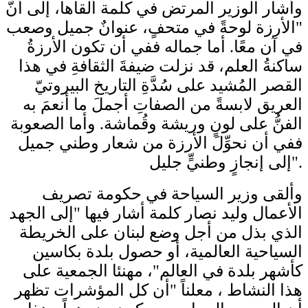
وأشار الوزير المرتض في كلمة ألقاها، إلى أنّ
"الأرزة لوحةً في متحفٍ، عنوانٌ جميل وصعب
في آن معًا. أما جماله ففي أن تكون الأرزةُ
ساكنةُ العلم، قد نزلت ضيفةَ الثقافةِ في هذا
القصر المُشيد على سُدَّةِ التاريخ البيروتيّ
العريق لابسةً من الصفاتِ أجملَ ما أنعمَ به
الفنُّ على لونٍ وريشة وقُماشة. وأما الصعوبة
ففي أن نحوِّلَ الأرزة من شعار وطني جميل
إلى إنجازٍ وطنيٍّ جليل".
وألقى وزير السياحة في حكومة تصريف
الأعمال وليد نصار كلمة أشار فيها "إلى الجهد
الذي بذل من أجل وضع لبنان على الخريطة
السياحية العالمية، أو حصول بلدة بكاسين
كأشهر بلدة في العالم"، مهنئا الجمعية على
هذا النشاط ، معلناً "أن كل المؤشرات تظهر