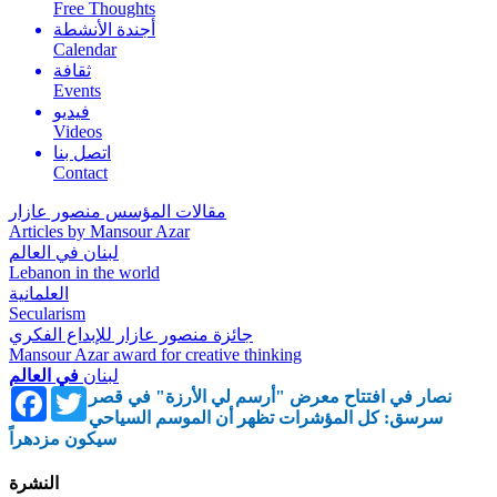
Free Thoughts
أجندة الأنشطة
Calendar
ثقافة
Events
فيديو
Videos
اتصل بنا
Contact
مقالات المؤسس منصور عازار
Articles by Mansour Azar
لبنان في العالم
Lebanon in the world
العلمانية
Secularism
جائزة منصور عازار للإبداع الفكري
Mansour Azar award for creative thinking
لبنان
في العالم
Facebook
Twitter
نصار في افتتاح معرض "أرسم لي الأرزة" في قصر
سرسق: كل المؤشرات تظهر أن الموسم السياحي
سيكون مزدهراً
النشرة