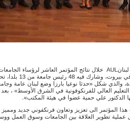
اختيرت جامعة الآداب والعلوم والتكنولوجيا في لبنانAUL خلال نتائج المؤتمر الع
الأوسطCONFREMO ، ال
دة، والذي شكل «حدثا نوعيا بارزا وضع لبنان عامة وجامعة
ها الدكتور علي حمية عضوا في هيئة المكتب».
 هذا المؤتمر الى تعزيز وتعاون فرنكفوني جديد وممي
عملية تطوير العلاقة بين الجامعات وسوق العمل ووسائ