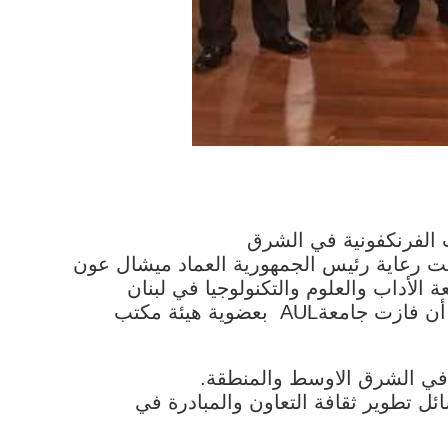
اشر لرؤساء الجامعات الفرنكفونية في الشرق
ذي اقيم في مقرها في بيروت، وشارك فيه 48 رئيس جامعة من 13 بلدا، تحت رعاية رئيس الجمهورية العماد ميشال عون
 الأداب والعلوم والتكنولوجيا في لبنان
خاصة، شريكا أساسيا في صناعة استراتيجيات التعليم العالي للفرنكوفونية في الشرق الأوسط» ، بعد أن فازت جامعةAUL بعضوية هيئة مكتب
ز في الشرق الاوسط والمنطقة.
ل تطوير ثقافة التعاون والمبادرة في