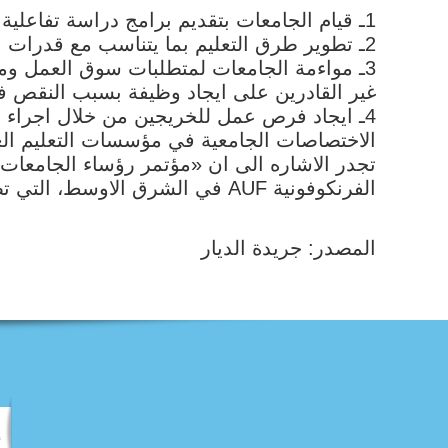
1ـ قيام الجامعات بتقديم برامج دراسة تفاعلية تتلاءم مع سوق العمل.
2ـ تطوير طرق التعليم بما يتناسب مع قدرات الطلاب ومواءمة استراتيجيات التعليم وفق الاطر العالمية وإدخال التقنيات الحديثة.
3ـ مواءمة الجامعات لمتطلبات سوق العمل ومن
غير القادرين على ايجاد وظيفة بسبب النقص 
4ـ ايجاد فرص عمل للخريجين من خلال اجراء
الاختصاصات الجامعية في مؤسسات التعليم العا
الفرنكوفونية AUF في الشرق الاوسط، التي تضم 48 عضوا من رؤساء جامعات في الشرق الأوسط من أغلب دول المنطقة.
المصدر: جريدة الديار