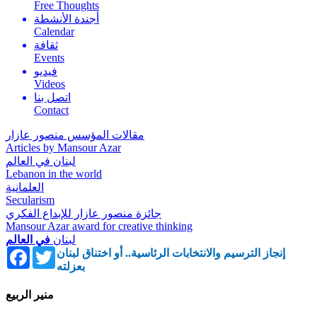
Free Thoughts
أجندة الأنشطة
Calendar
ثقافة
Events
فيديو
Videos
اتصل بنا
Contact
مقالات المؤسس منصور عازار
Articles by Mansour Azar
لبنان في العالم
Lebanon in the world
العلمانية
Secularism
جائزة منصور عازار للإبداع الفكري
Mansour Azar award for creative thinking
لبنان
في العالم
Facebook
Twitter
إنجاز الترسيم والانتخابات الرئاسية.. أو اختناق لبنان
بعزلته
منير الربيع