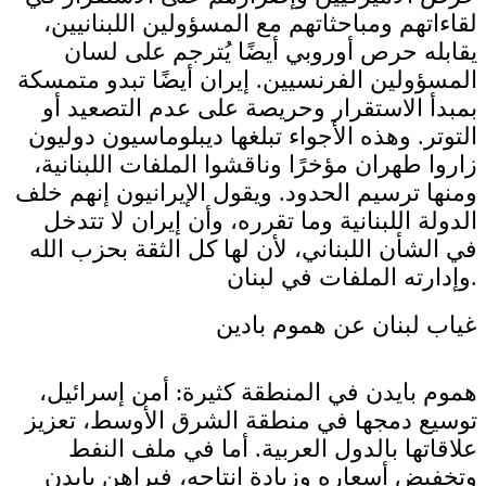
لقاءاتهم ومباحثاتهم مع المسؤولين اللبنانيين،
يقابله حرص أوروبي أيضًا يُترجم على لسان
المسؤولين الفرنسيين. إيران أيضًا تبدو متمسكة
بمبدأ الاستقرار وحريصة على عدم التصعيد أو
التوتر. وهذه الأجواء تبلغها ديبلوماسيون دوليون
زاروا طهران مؤخرًا وناقشوا الملفات اللبنانية،
ومنها ترسيم الحدود. ويقول الإيرانيون إنهم خلف
الدولة اللبنانية وما تقرره، وأن إيران لا تتدخل
في الشأن اللبناني، لأن لها كل الثقة بحزب الله
وإدارته الملفات في لبنان.
غياب لبنان عن هموم بادين
هموم بايدن في المنطقة كثيرة: أمن إسرائيل،
توسيع دمجها في منطقة الشرق الأوسط، تعزيز
علاقاتها بالدول العربية. أما في ملف النفط
وتخفيض أسعاره وزيادة إنتاجه، فيراهن بايدن