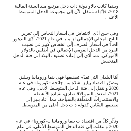
وبينما كانت بالاو دولة ذات دخل مرتفع منذ السنة المالية
2018، فإنّها ‏ستنتقل الآن إلى مجموعة الدخل المتوسط
الأعلى.‏
وفي حين أدّى الانتعاش في أسعار النحاس إلى تعزيز
الناتج المحلي ‏الإجمالي لزامبيا في عام 2021، أدّى التدهور
الحادّ في أسعار الصرف ‏إلى انخفاض كبير في نصيب
الفرد من الدخل القومي الإجمالي في أطلس ‏بالدولار
الأميركي، مما أدّى إلى إعادة تصنيف البلاد إلى فئة الدخل
‏المنخفض.‏
أمّا البلدان التي تقدّم تصنيفها فهي بنما ورومانيا وبيليز.‏
وتضرّر اقتصاد بيليز بشدّة من جائحة «كورونا» في عام
2020 وانتقل إلى ‏فئة الدخل المتوسط الأدنى. وفي عام
2021، انتعش النمو الاقتصادي، ‏بقيادة الأنشطة
والاستثمارات المتعلّقة بالسياحة، مما أعاد بليز إلى
‏تصنيفها السّابق كدولة ذات دخل أعلى من المتوسط.‏
وتأثّر كلّ من اقتصادات بنما ورومانيا بـ«كورونا» في عام
2020 وانتقلت ‏إلى فئة الدخل المتوسط الأعلى. في عام