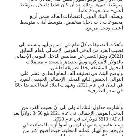
متوسّط أدنى»، وذلك بعد أن كان «بلداً ذا ‏دخل متوسّط
أعلى» منذ نحو 25 عاماً.‏
ويصنّف البنك الدولي اقتصادات العالم ضمن أربع
مجموعات ذات دخل: ‏منخفض، متوسط أدنى، متوسط
أعلى، ودخل مرتفع.‏
وتُحدَّث التصنيفات كلّ عام في 1 من يوليو، وتستند إلى
‏نصيب الفرد من الدخل القومي الإجمالي للعام السابق
(2021)، ويتمّ ‏التعبير عن مقاييس الدخل القومي الإجمالي
بالدولار الأميركي، ويتمّ ‏تحديدها باستخدام معاملات
التحويل المشتقة وفقاً لطريقة أطلس.‏
وأوضح البنك في تصنيفه أنّه «للعام الحادي عشر على
التوالي، انخفض ‏الناتج المحلي الإجمالي الحقيقي للفرد
في لبنان في عام 2021، وشهدت ‏البلاد أيضاً انخفاضاً حادّاً
في سعر الصرف».
وأشارت جداول البنك الدولي إلى أنّ نصيب الفرد من
الدخل القومي ‏الإجمالي في عام 2021 بلغ 3450 دولاراً بعد
أن كان 5510 ‏دولارات في عام 2020.‏
ومنذ عامين، يعاني لبنان من أسوأ أزمة اقتصادية في
تاريخه، مع انهيار عملته المحلية، حيث أصبح أكثر من