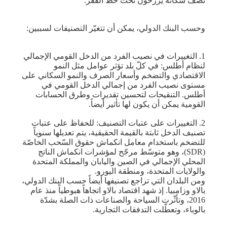
نصف سكانه يرزحون تحت خط الفقر.
وحسب البنك الدولي، يمكن أن تتغيّر التصنيفات لسببين:‏
‏1.‏ التغييرات في نصيب الفرد من الدخل القومي الإجمالي
لنظام ‏أطلس: في كلّ بلد تؤثر عوامل مثل النمو
الاقتصادي والتضخم ‏وأسعار الصرف والنمو السكاني على
مستوى نصيب الفرد من ‏إجمالي الدخل القومي في
أطلس. التنقيحات لتحسين تقديرات ‏وطرق الحسابات
القومية يمكن أن يكون لها تأثير أيضاً.‏
‏2. التغييرات على عتبات التصنيف: للحفاظ على عتبات
تصنيف الدخل ‏ثابتة بالقيمة الحقيقية، يتم تعديلها سنوياً
للتضخم باستخدام معامل انكماش ‏حقوق السّحب الخاصّة
(‏SDR‏)، وهو متوسّط مرجّح لمؤشرات انكماش ‏الناتج
المحلي الإجمالي في الصين واليابان والمملكة المتحدة
والولايات ‏المتحدة، ومنطقة اليورو.‏
ومن البلدان التي تراجع تصنيفها أيضاً حسب البنك الدولي،
بالاو وزامبيا. إذ شهد اقتصاد ‏‏بالاو اتجاهاً هبوطياً منذ عام
2016، وتأثّرت السياحة والصناعات ‏ذات الصلة بشدّة
بالوباء، وتعطّلت التدفقات التجارية. ‏