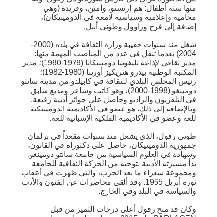
منها ستة أطفال: هم إرنستو، وأمين، وفريدة (وهي
محامية وإعلامية وسياسية لامعة في الدومينيكان)،
إضافة إلى فرح وراوول وطوني أبيل.
شغل منذ سنوات حقيبة وزارة الثقافة في بلده (2000-
2004) بعدما تنقل في عدد من المناصب المهمة منها:
مدير ثقافي لإذاعة تليفونيا دومينيكانا (1978-1980)؛ مدير
المكتبة الوطنية بيدرو هنريكيز أورينا (1980-1982)؛
رئيس المجلس البلدي للثقافة في كابيلدو من مدينة سانتو
دومينغو (1998-2000)، وهو كاتب وشاعر ومذيع سابق
في التلفزيون والراديو وحاصل على جوائز أدبية رفيعة.
وبالإضافة إلى ذلك، هو عضو في الأكاديمية الدومينيكية
للغة وعضو في الأكاديمية الملكية الإسبانية للغة.
طوني رفول، الذي يشغل منذ سنوات مقعداً في برلمان
جمهورية الدومينيكان، حاصل على دكتوراه في القانون،
وشهادة في العلوم السياسية من جامعة سانتو دومينغو.
بدأ مسيرته الأدبية بتوجيه من الحركة الثقافية للجامعة
ومجموعة شعراء ما بعد الحرب، والتي ظهرت في أعقاب
ثورة أبريل 1965. وقد ألقى محاضرات عن الفنون والأدب
والسياسة في البلد وفي الخارج.
وكان قد منح رفول أعلى درجات التميز من قبل