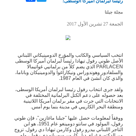
رئيساً لبرلمان أميركا الوسطى!
مجلة جبلنا
الجمعة 27 تشرين الأول 2017
انتخب السياسي والكاتب والمؤرخ الدومينيكاني اللبناني
الأصل طوني رفول تيهادا رئيساً لبرلمان أميركا الوسطى
PARLACEN الذي يضم كلاً من برلمانيي غواتيمالا
والسلفادور وهوندوراس ونيكاراغوا والدومينيكان وباناما،
والذي كان أنشئ في العام 1987.
ولقد جرى انتخاب رفول رئيسا لبرلمان أمريكا الوسطى،
بعد حصوله على دعم الكتل البرلمانية المختلفة في
الانتخابات التي جرت في مقر برلمان أمريكا اللاتينية
ومنطقة البحر الكاريبي في مدينة بنما يوم أمس.
ووفقاً لمعلومات حصل عليها "جبلنا ماغازين"، فإن طوني
رفول، المولود في سانتو دومينغو عام 1951، هو ابن
التاجر اللبناني بيدرو رفول وكارمن تيهادا دي رفول. تزوج
من الدكتورة غراي ديل كارمن سوريانو دي رفول، وله