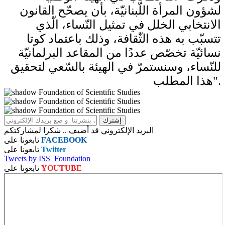
لشؤون المرأة اللّبنانيّة، بأن يصحّح ​القانون
الانتخابي​ الخلل في تمثيل النّساء، الّذي
تتسبّب به هذه الثّقافة، وذلك باعتماد كوتا
نسائيّة تخصّص عددًا من المقاعد البرلمانيّة
للنّساء، وسنستمرّ في الهيئة بالسّعي لتحقيق
هذا المطلب".
البريد الإلكتروني قد أضيف .. شكرا لمشاركتكم
FACEBOOK
تابعونا على
Twitter
تابعونا على
Tweets by ISS_Foundation
YOUTUBE
تابعونا على