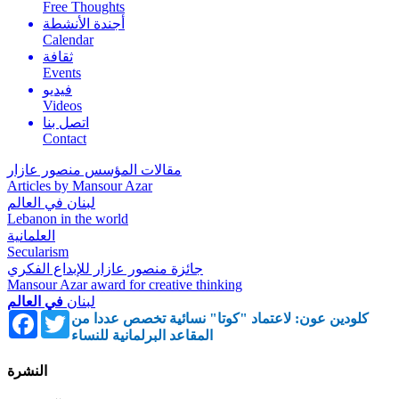
Free Thoughts
أجندة الأنشطة
Calendar
ثقافة
Events
فيديو
Videos
اتصل بنا
Contact
مقالات المؤسس منصور عازار
Articles by Mansour Azar
لبنان في العالم
Lebanon in the world
العلمانية
Secularism
جائزة منصور عازار للإبداع الفكري
Mansour Azar award for creative thinking
لبنان
في العالم
Facebook
Twitter
كلودين عون: لاعتماد "كوتا" نسائية تخصص عددا من
المقاعد البرلمانية للنساء
النشرة