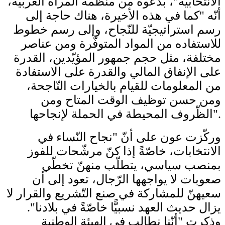
الانتخابيّة"، بدعوة من منظّمة المرأة العربيّة،
أنّه "كما في هذه الأخيرة، هناك حاجة إلى
رسم استراتيجيّة للنّجاح، وإلى رسم خطوط
للاستفاده من المواد المتوفّرة ومن عناصر
مختلفة، مثل حجم جمهور المؤيّدين، القدرة
على الإنفاق المالي والقدرة على الاستفادة
من المعلومات للقيام بالخيارات النّاجحة،
ومن حسن توظيف الوقت المتاح ومن
الظّروف المحيطة في الحملة لإنجاحها".
وركّزت عون على أنّ "نجاح النّساء في
الانتخابات، خاصّةً إذا كنّ مرشّحات للفوز
بمنصب سياسي، يتطلّب منهنّ تخطّي
صعوبات لا يواجهها الرّجال، تعود إلى أن
سعيهنّ للمشاركة في صنع التّشريع والقرار لا
يزال حديث العهد نسبيًّا خاصّةً في بلادنا".
وذكرت "أنّنا نطالب في الهيئة الوطنية