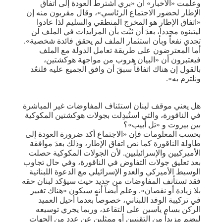
وعلمت «الأخبار» أن «بري اشترط العودة إلى اتفاق
الإطار لحضور الاجتماع الرئاسي»، وقال مقربون منه إن
«اتفاق الإطار هو المخرج المنطقي والسليم لذا عادوا
ليتبنوه مجدداً، بعدَ أن ثبُت بأن المزايدات في الملف لن
تجدي نفعاً وبأن استثمار الملف لم يحقق فائدة شخصية».
أما المعترضون على طريقة تعامل الدولة مع الملف
فيعتبرون أن «البيان هروب من مواجهة هوكشتين،
بالقول إن هناك اتفاقاً سبقَ أن وافق الجميع عليه فلنعُد
ونلتزم به».
هل يعني موقف لبنان استئناف المفاوضات غير المباشرة
في الناقورة، والتي استُبدِلت بجولات هوكشتين المكوكية
بين بيروت و «تل أبيب»؟
بحسب المعلومات فإن «الاجتماع أكد ضرورة العودة إلى
طاولة الناقورة كما نص اتفاق الإطار، وذلك بعدَ موافقة
الأميركيين والإسرائيليين. لأن الجولات المكوكية حصلت
بعد تعليق جولات التفاوض في الناقورة، وفي حال تجاوب
الوسيط الأميركي والعدو الإسرائيلي مع الدعوة اللبنانية
فقد تستأنف المفاوضات من جديد حيث سيؤكد لبنان حقه
بلا زيادة أو نقصان». وعلم أيضاً أنه سيكون «هناك تغيير
في تركيبة الوفد اللبناني، خصوصاً بعدما أحيل العميد
الركن بسام ياسين على التقاعد، وربما يجري توسيعه
ليضم مزيداً من التقنيين أو ممثلين عن عدد من الجهات