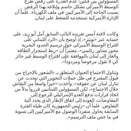
المسؤولين بين فكّين: عدم القدرة على رفض طرح
الوسيط الأميركي بشكل حاسم وإبلاغه بهذا الرفض
بسبب الحاجة إلى الأميركيين في ملف الكهرباء، علماً أن
الإدارة الأميركية تستخدمه للضغط على لبنان.
وكانت لافتة أمس تغريدة النائب السابق أمل أبو زيد، على
حسابه عبر «تويتر»، إذ أوضح بأن «الرد اللبناني على
اقتراح الوسيط الأميركي حول ترسيم الحدود البحرية
محور تشاور رئاسي»، معتبراً أن «ربط استجرار الطاقة
والغاز إلى لبنان بالموافقة على اقتراح الوسيط غير جائز
كي لا نقول مرفوضاً ومردوداً».
وتناول الاجتماع العنوان المتعلق بـ «الشعور بالإحراج من
قبول المقترح في ظل حملات التخوين التي تتحدث عن
تنازل لبنان عن حقوقه». وأخذت «حيزاً واسعاً من النقاش
خلال الاجتماع»، لكن المسؤولين اللبنانيين قرروا بدلاً من
اتخاذ قرارات تدفع العدو الإسرائيلي للرجوع إلى
المفاوضات، العودة إلى اتفاق الإطار الذي يحدد آلية
التفاوض. علماً أن «رئيس الجمهورية كان طيلة الفترة
السابقة يحاول منفرداً الوصول مع الأميركيين إلى تسوية
في ما خص ملف الترسيم».