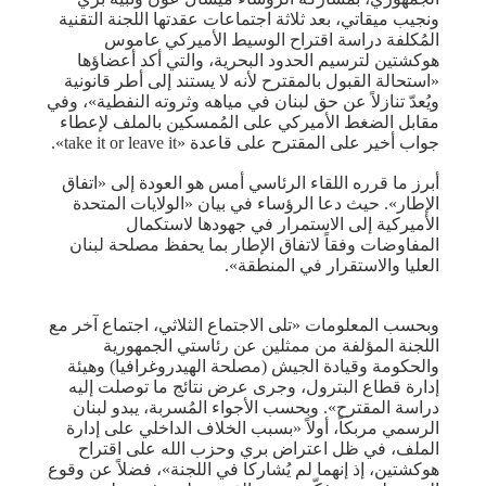
ونجيب ميقاتي، بعد ثلاثة اجتماعات عقدتها اللجنة التقنية
المُكلفة دراسة اقتراح الوسيط الأميركي عاموس
هوكشتين لترسيم الحدود البحرية، والتي أكد أعضاؤها
«استحالة القبول بالمقترح لأنه لا يستند إلى أطر قانونية
ويُعدّ تنازلاً عن حق لبنان في مياهه وثروته النفطية»، وفي
مقابل الضغط الأميركي على المُمسكين بالملف لإعطاء
جواب أخير على المقترح على قاعدة «take it or leave it».
أبرز ما قرره اللقاء الرئاسي أمس هو العودة إلى «اتفاق
الإطار». حيث دعا الرؤساء في بيان «الولايات المتحدة
الأميركية إلى الاستمرار في جهودها لاستكمال
المفاوضات وفقاً لاتفاق الإطار بما يحفظ مصلحة لبنان
العليا والاستقرار في المنطقة».
وبحسب المعلومات «تلى الاجتماع الثلاثي، اجتماع آخر مع
اللجنة المؤلفة من ممثلين عن رئاستي الجمهورية
والحكومة وقيادة الجيش (مصلحة الهيدروغرافيا) وهيئة
إدارة قطاع البترول، وجرى عرض نتائج ما توصلت إليه
دراسة المقترح». وبحسب الأجواء المُسربة، يبدو لبنان
الرسمي مربكاً، أولاً «بسبب الخلاف الداخلي على إدارة
الملف، في ظل اعتراض بري وحزب الله على اقتراح
هوكشتين، إذ إنهما لم يُشاركا في اللجنة»، فضلاً عن وقوع