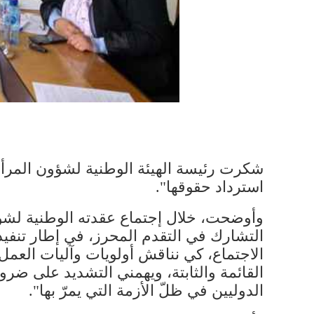
شكرت رئيسة الهيئة الوطنية لشؤون ​المرأة​ 
استرداد حقوقها".
وأوضحت، خلال إجتماع عقدته الوطنية لشؤون 
التشارك في التقدم المحرز، في إطار تنفيذ
الاجتماع، كي نناقش أولويات وآليات العمل
القائمة والثابتة، ويهمني التشديد على ضرو
الدوليين في ظلّ الأزمة التي يمرّ بها".