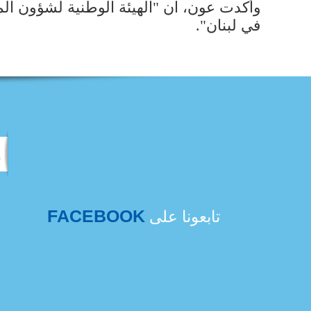
وأكدت عون، ان "​الهيئة الوطنية لشؤون المرأ
في لبنان".
FACEBOOK
تابعونا على