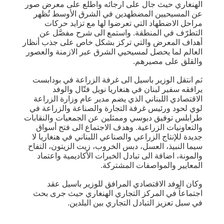
الهنغاري حيث جال على ارجائه واطلع على معرض صور
عن المسيحيين المضطهدين في الشرق الأوسط تُظهر
مراحل الاضطهاد التي تعرضوا لها مع تزايد حركات
التطرّف في المنطقة. واستمع الى شرح مفصَّل عن
أهداف المعرض والتي تركز بشكل خاص على جذب أنظار
العالم لما يحصل لمسيحيي الشرق عبر الازمنة والعصور
والقلق على مصيرهم.
ثم انتقل الوزير باسيل الى غرفة الزراعة في بودابست
يرافقه سفير لبنان في هنغاريا نويل فتّال والوفد
الاقتصادي اللبناني الذي يضم مدير عام وزارة الزراعة
لوي لحود ورئيس غرفة التجارة والصناعة والزراعة في
طرابلس توفيق دبوسي وممثلين عن الجمعيات والنقابات
والتعاونيات الزراعية. وهدف الاجتماع الى فتح أسواق
جديدة للإنتاج الزراعي والصناعي اللبناني في هنغاريا لا
سيما النبيذ، العسل، دبس الخروب، زيت الزيتون، التفاح
والمونة، اضافة الى تبادل الخبرات الأكاديمية واعتماد
المعايير والمواصفات المشتركة.
وكان الوفد الاقتصادي المرافق للوزير باسيل عقد
اجتماعاً في المركز التجاري الهنغاري حيث جرى بحث
في سبل تعزيز التبادل التجاري بين البلدين.