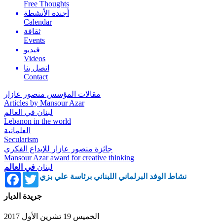
Free Thoughts
أجندة الأنشطة
Calendar
ثقافة
Events
فيديو
Videos
اتصل بنا
Contact
مقالات المؤسس منصور عازار
Articles by Mansour Azar
لبنان في العالم
Lebanon in the world
العلمانية
Secularism
جائزة منصور عازار للإبداع الفكري
Mansour Azar award for creative thinking
لبنان
في العالم
Facebook
Twitter
نشاط الوفد البرلماني اللبناني برئاسة علي بزي
جريدة الديار
الخميس 19 تشرين الأول 2017