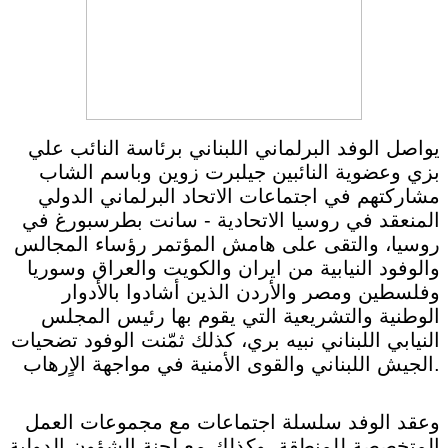
يواصل الوفد البرلماني اللبناني برئاسة النائب علي
بزي وعضوية النائبين جيلبرت زوين وباسم الشاب
مشاركتهم في اجتماعات الاتحاد البرلماني الدولي
المنعقد في روسيا الاتحادية - سانت بطرسبورغ في
روسيا، والتقى على هامش المؤتمر رؤساء المجالس
والوفود النيابية من ايران والكويت والعراق وسوريا
وفلسطين ومصر والأردن الذين أشادوا بالأدوار
الوطنية والتشريعية التي يقوم بها رئيس المجلس
النيابي اللبناني نبيه بري، كذلك ثمّنت الوفود تضحيات
الجيش اللبناني والقوى الأمنية في مواجهة الاٍرهاب.
وعقد الوفد سلسلة اجتماعات مع مجموعات العمل
المتخصصة للمنطقة، وكذلك مع لجنة الشؤون الدولية