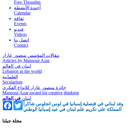
Free Thoughts
أجندة الأنشطة
Calendar
ثقافة
Events
فيديو
Videos
اتصل بنا
Contact
مقالات المؤسس منصور عازار
Articles by Mansour Azar
لبنان في العالم
Lebanon in the world
العلمانية
Secularism
جائزة منصور عازار للإبداع الفكري
Mansour Azar award for creative thinking
لبنان
في العالم
Facebook
Twitter
وفد لبناني في قنصلية إسبانيا في لوس انجلوس شاكراً
المملكة على تكريم علم لبنان في عيد إسبانيا الوطني
مجلة جبلنا