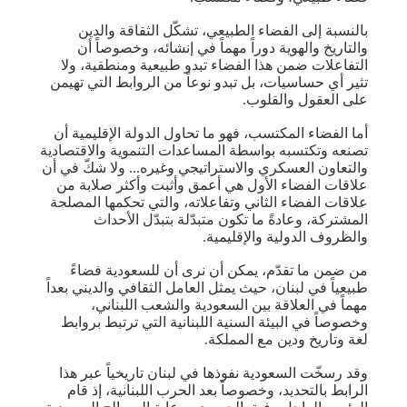
بالنسبة إلى الفضاء الطبيعي، تشكّل الثقاقة والدين
والتاريخ والهوية دوراً مهماً في إنشائه، وخصوصاً أن
التفاعلات ضمن هذا الفضاء تبدو طبيعية ومنطقية، ولا
تثير أي حساسيات، بل تبدو نوعاً من الروابط التي تهيمن
على العقول والقلوب.
أما الفضاء المكتسب، فهو ما تحاول الدولة الإقليمية أن
تصنعه وتكتسبه بواسطة المساعدات التنموية والاقتصادية
والتعاون العسكري والاستراتيجي وغيره... ولا شكّ في أن
علاقات الفضاء الأول هي أعمق وأثبت وأكثر صلابة من
علاقات الفضاء الثاني وتفاعلاته، والتي تحكمها المصلحة
المشتركة، وعادةً ما تكون متبدّلة بتبدّل الأحداث
والظروف الدولية والإقليمية.
من ضمن ما تقدّم، يمكن أن نرى أن للسعودية فضاءً
طبيعياً في لبنان، حيث يمثل العامل الثقافي والديني بعداً
مهماً في العلاقة بين السعودية والشعب اللبناني،
وخصوصاً في البيئة السنية اللبنانية التي ترتبط بروابط
لغة وتاريخ ودين مع المملكة.
وقد رسخّت السعودية نفوذها في لبنان تاريخياً عبر هذا
الرابط بالتحديد، وخصوصاً بعد الحرب اللبنانية، إذ قام