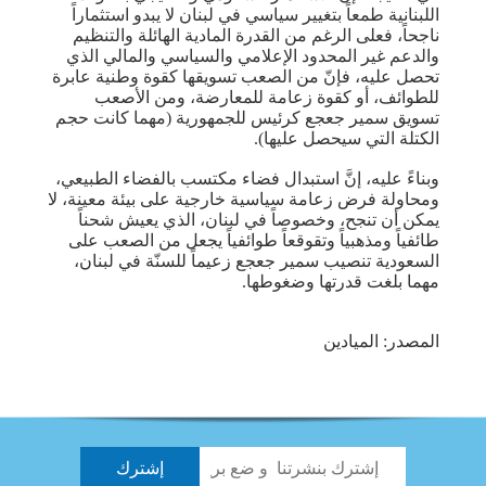
اللبنانية طمعاً بتغيير سياسي في لبنان لا يبدو استثماراً
ناجحاً، فعلى الرغم من القدرة المادية الهائلة والتنظيم
والدعم غير المحدود الإعلامي والسياسي والمالي الذي
تحصل عليه، فإنّ من الصعب تسويقها كقوة وطنية عابرة
للطوائف، أو كقوة زعامة للمعارضة، ومن الأصعب
تسويق سمير جعجع كرئيس للجمهورية (مهما كانت حجم
الكتلة التي سيحصل عليها).
وبناءً عليه، إنَّ استبدال فضاء مكتسب بالفضاء الطبيعي،
ومحاولة فرض زعامة سياسية خارجية على بيئة معينة، لا
يمكن أن تنجح، وخصوصاً في لبنان، الذي يعيش شحناً
طائفياً ومذهبياً وتقوقعاً طوائفياً يجعل من الصعب على
السعودية تنصيب سمير جعجع زعيماً للسنّة في لبنان،
مهما بلغت قدرتها وضغوطها.
المصدر: الميادين