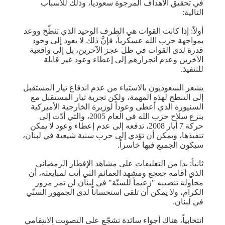
في تحقيق الأهداف المرجوة سعودياً، وذلك للأسباب
التالية:
أولاً: إذا كانت القوات هي الطرف الوحيد الذي تنطّح ووعد
بمواجهة حزب الله عسكرياً، فإنَّ ذلك لا يعود إلى وجود
قدرة لدى القوات في ظل عجز الآخرين، بل إلى واقعية
الآخرين وعدم انجرارهم إلى إعطاء وعود غير قابلة
للتنفيذ.
يشعر السعوديون بالاستياء من عدم اندفاع تيار المستقبل
إلى التنطح لهذه المهمة، ولكن تجربة تيار المستقبل مع
السنيورة الذي أعطى وعوداً لوزيرة الخارجية الأميركية
بنزع سلاح حزب الله في العام 2005، والتي أدّت إلى
حركة 7 أيار 2008، تدفعه إلى عدم إعطاء وعود لا يمكن
تنفيذها، ويمكن أن تؤدي إلى حرب سنية شيعية في لبنان،
سيكون الجميع فيها خاسراً.
ثانياً: بدا من التعليقات على مشاهد الإفطار الرمضاني
الذي أقامه جعجع ومشهد العمائم التي أتت لمبايعته، أن
محاولة تنصيبه "زعيماً للسنّة" في لبنان لن تمر مرور
الكرام، ولا يمكن أن تلقى استحساناً لدى الجمهور السنّي
في لبنان.
انتخابياً، هناك أجواء سائدة تشجّع على التصويت الانتقامي