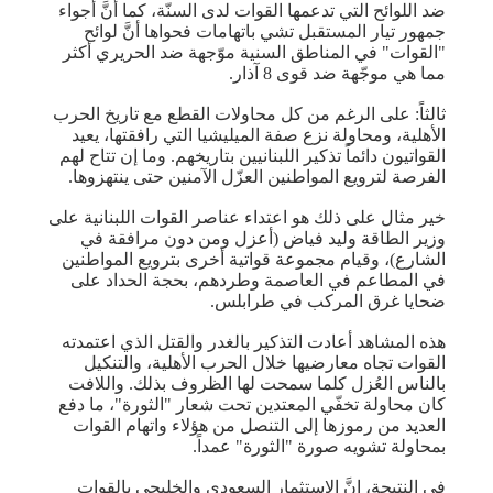
ضد اللوائح التي تدعمها القوات لدى السنّة، كما أنَّ أجواء
جمهور تيار المستقبل تشي باتهامات فحواها أنَّ لوائح
"القوات" في المناطق السنية موّجهة ضد الحريري أكثر
مما هي موجّهة ضد قوى 8 آذار.
ثالثاً: على الرغم من كل محاولات القطع مع تاريخ الحرب
الأهلية، ومحاولة نزع صفة الميليشيا التي رافقتها، يعيد
القواتيون دائماً تذكير اللبنانيين بتاريخهم. وما إن تتاح لهم
الفرصة لترويع المواطنين العزّل الآمنين حتى ينتهزوها.
خير مثال على ذلك هو اعتداء عناصر القوات اللبنانية على
وزير الطاقة وليد فياض (أعزل ومن دون مرافقة في
الشارع)، وقيام مجموعة قواتية أخرى بترويع المواطنين
في المطاعم في العاصمة وطردهم، بحجة الحداد على
ضحايا غرق المركب في طرابلس.
هذه المشاهد أعادت التذكير بالغدر والقتل الذي اعتمدته
القوات تجاه معارضيها خلال الحرب الأهلية، والتنكيل
بالناس العُزل كلما سمحت لها الظروف بذلك. واللافت
كان محاولة تخفّي المعتدين تحت شعار "الثورة"، ما دفع
العديد من رموزها إلى التنصل من هؤلاء واتهام القوات
بمحاولة تشويه صورة "الثورة" عمداً.
في النتيجة، إنَّ الاستثمار السعودي والخليجي بالقوات