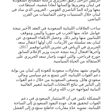
الرئيس الراحل رفيق الحريري برعاية المصالح السعودية
في لبنان وتعزيزها وإكسابها أبعاداً شعبية، استطاعت
معها وراثة المدّ الناصري القومي - العروبي الذي ساد في
لبنان خلال الستينيات وحتى الثمانينيات من القرن
الماضي.
ساءت العلاقات اللبنانية السعودية في العقد الأخير نتيجة
عوامل عدّة، منها الحرب في سوريا واليمن وموقف
اللبنانيين منها وغير ذلك. وحصل الانكفاء السعودي عن
لبنان بعد سلسلة من الأزمات، كان أولها اعتقال سعد
الحريري في الرياض في تشرين الثاني/نوفمبر 2017،
وآخرها افتعال أزمة نتيجة حديث وزير الإعلام السابق
جورج قرداحي، والتي انتهت بإجبار سعد الحريري على
الاستقالة من الحياة السياسية.
واليوم، نشهد محاولات سعودية للعودة إلى لبنان من بوابة
دعم القوات اللبنانية، التي تتمتع بدعم سياسي ومالي
سعودي هائل. وتسعى السعودية من خلال دعم القوات
إلى التأثير في نتائج الانتخابات النيابية لتغيير الغالبية
النيابية لمواجهة حزب الله وعزله.
المشكلة تكمن في أن الاستثمار السعودي في دعم
القوات لتحقيق هدف عودة النفوذ السعودي إلى الساحة
اللبنانية، تشوبه عدّة مقاربات خاطئة ستؤدي إلى الفشل