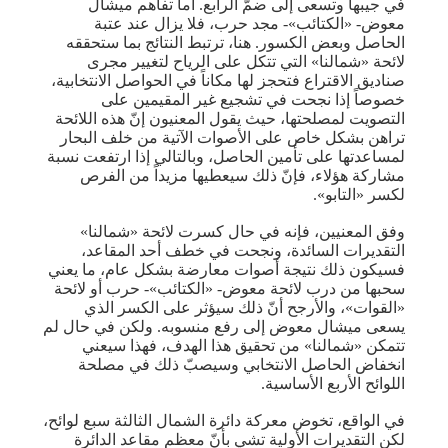
في جيبها وتسعى إلى ضمّ الرابع. أما تفاهم ميشال
معوض- «الكتائب»- مجد حرب، فلا يزال عند عتبة
الحاصل وبعض الكسور. هنا، ترتبط النتائج بما ستحققه
لائحة «شمالنا» التي تتكل على الرياح لتغيير مجرى
صناديق الاقتراع فتحجز لها مكاناً في الحواصل الانتخابية،
خصوصاً إذا نجحت في تشجيع غير المقيمين على
التصويت لمصلحتها، حيث يقول المعنيون إنّ هذه اللائحة
تراهن بشكل خاص على الأصوات الآتية من خلف البحار
لمساعدتها على تأمين الحاصل، وبالتالي إذا ارتفعت نسبة
مشاركة هؤلاء، فإنّ ذلك سيعطيها مزيداً من الفرص
لكسر «التابو».
وفق المعنيين، فإنه في حال كسرت لائحة «شمالنا»
التقديرات السائدة، ونجحت في خطف أحد المقاعد،
فسيكون ذلك نتيجة أصوات معارضة بشكل عام، ما يعني
سحبها من درب لائحة معوض- «الكتائب»- حرب أو لائحة
«القوات»، والأرجح أنّ ذلك سيؤثر على الكسر الذي
يسعى ميشال معوض إلى رفع منسوبه. ولكن في حال لم
تتمكن «شمالنا» من تحقيق هذا الهدف، فهذا سيعني
انخفاض الحاصل الانتخابي وسيصبّ ذلك في مصلحة
اللوائح الأربع الأساسية.
في الواقع، تخوض معركة دائرة الشمال الثالثة سبع لوائح،
لكن التقديرات الأولية تشي بأنّ معظم مقاعد الدائرة