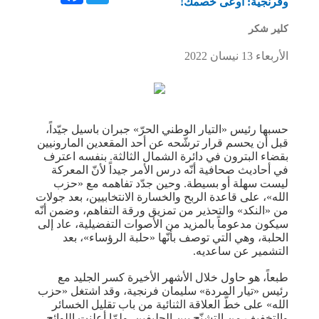
وفرنجية: أوعى خصمك!
كلير شكر
الأربعاء 13 نيسان 2022
حسبها رئيس «التيار الوطني الحرّ» جبران باسيل جيّداً،
قبل أن يحسم قرار ترشّحه عن أحد المقعدين المارونيين
بقضاء البترون في دائرة الشمال الثالثة. بنفسه اعترف
في أحاديث صحافية أنّه درس الأمر جيداً لأنّ المعركة
ليست سهلة أو بسيطة. وحين جدّد تفاهمه مع «حزب
الله»، على قاعدة الربح والخسارة الانتخابيين، بعد جولات
من «النكد» والتحذير من تمزيق ورقة التفاهم، وضمن أنّه
سيكون مدعوماً بالمزيد من الأصوات التفضيلية، عاد إلى
الحلبة، وهي التي توصف بأنّها «حلبة الرؤساء»، بعد
التشمير عن ساعديه.
طبعاً، هو حاول خلال الأشهر الأخيرة كسر الجليد مع
رئيس «تيار المردة» سليمان فرنجية، وقد اشتغل «حزب
الله» على خطّ العلاقة الثنائية من باب تقليل الخسائر
والتخفيف من التشنّج بين الحليفين. ولمّا أعلِنت اللوائح،