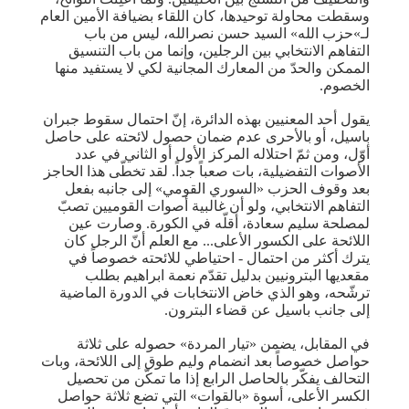
وسقطت محاولة توحيدها، كان اللقاء بضيافة الأمين العام
لـ»حزب الله» السيد حسن نصرالله، ليس من باب
التفاهم الانتخابي بين الرجلين، وإنما من باب التنسيق
الممكن والحدّ من المعارك المجانية لكي لا يستفيد منها
الخصوم.
يقول أحد المعنيين بهذه الدائرة، إنّ احتمال سقوط جبران
باسيل، أو بالأحرى عدم ضمان حصول لائحته على حاصل
أوّل، ومن ثمّ احتلاله المركز الأول أو الثاني في عدد
الأصوات التفضيلية، بات صعباً جداً. لقد تخطّى هذا الحاجز
بعد وقوف الحزب «السوري القومي» إلى جانبه بفعل
التفاهم الانتخابي، ولو أن غالبية أصوات القوميين تصبّ
لمصلحة سليم سعادة، أقلّه في الكورة. وصارت عين
اللائحة على الكسور الأعلى... مع العلم أنّ الرجل كان
يترك أكثر من احتمال - احتياطي للائحته خصوصاً في
مقعديها البترونيين بدليل تقدّم نعمة ابراهيم بطلب
ترشّحه، وهو الذي خاض الانتخابات في الدورة الماضية
إلى جانب باسيل عن قضاء البترون.
في المقابل، يضمن «تيار المردة» حصوله على ثلاثة
حواصل خصوصاً بعد انضمام وليم طوق إلى اللائحة، وبات
التحالف يفكّر بالحاصل الرابع إذا ما تمكّن من تحصيل
الكسر الأعلى، أسوة «بالقوات» التي تضع ثلاثة حواصل