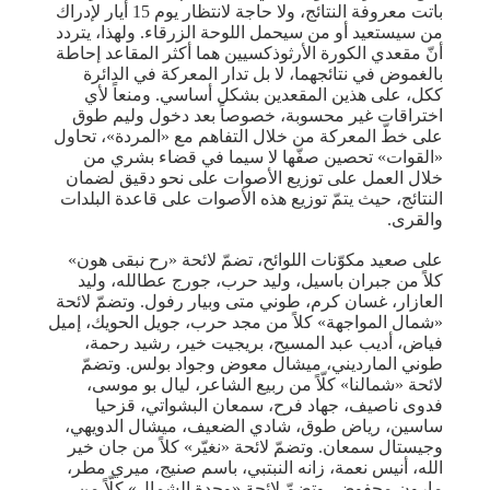
باتت معروفة النتائج، ولا حاجة لانتظار يوم 15 أيار لإدراك
من سيستعيد أو من سيحمل اللوحة الزرقاء. ولهذا، يتردد
أنّ مقعدي الكورة الأرثوذكسيين هما أكثر المقاعد إحاطة
بالغموض في نتائجهما، لا بل تدار المعركة في الدائرة
ككل، على هذين المقعدين بشكل أساسي. ومنعاً لأي
اختراقات غير محسوبة، خصوصاً بعد دخول وليم طوق
على خطّ المعركة من خلال التفاهم مع «المردة»، تحاول
«القوات» تحصين صفّها لا سيما في قضاء بشري من
خلال العمل على توزيع الأصوات على نحو دقيق لضمان
النتائج، حيث يتمّ توزيع هذه الأصوات على قاعدة البلدات
والقرى.
على صعيد مكوّنات اللوائح، تضمّ لائحة «رح نبقى هون»
كلاً من جبران باسيل، وليد حرب، جورج عطالله، وليد
العازار، غسان كرم، طوني متى وبيار رفول. وتضمّ لائحة
«شمال المواجهة» كلاً من مجد حرب، جويل الحويك، إميل
فياض، أديب عبد المسيح، بريجيت خير، رشيد رحمة،
طوني المارديني، ميشال معوض وجواد بولس. وتضمّ
لائحة «شمالنا» كلّاً من ربيع الشاعر، ليال بو موسى،
فدوى ناصيف، جهاد فرح، سمعان البشواتي، قزحيا
ساسين، رياض طوق، شادي الضعيف، ميشال الدويهي،
وجيستال سمعان. وتضمّ لائحة «نغيّر» كلاً من جان خير
الله، أنيس نعمة، زانه النبتبي، باسم صنيج، ميري مطر،
مارون محفوض. وتضمّ لائحة «وحدة الشمال» كلّاً من