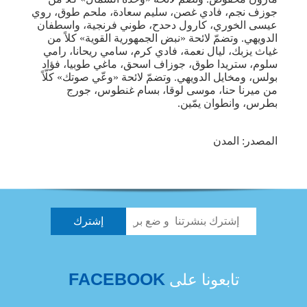
جوزف نجم، فادي غصن، سليم سعادة، ملحم طوق، روي
عيسى الخوري، كارول دحدح، طوني فرنجية، واسطفان
الدويهي. وتضمّ لائحة «نبض الجمهورية القوية» كلاً من
غياث يزبك، ليال نعمة، فادي كرم، سامي ريحانا، رامي
سلوم، ستريدا طوق، جوزاف اسحق، ماغي طوبيا، فؤاد
بولس، ومخايل الدويهي. وتضمّ لائحة «وعّي صوتك» كلّاً
من ميرنا حنا، موسى لوقا، بسام غنطوس، جورج
بطرس، وانطوان يمّين.
المصدر: المدن
FACEBOOK
تابعونا على