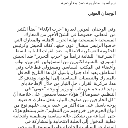
سياسية تنظيمية ضد معارضيه.
الوجدان العوني
وفي الوجدان العوني، لعبارة "حرب الإلغاء" أيضاً الكثير
من المعاني، خصوصاً في الشقّ الأخير من المعارك
المسيحية -المسيحية نهاية الحرب الأهلية، والمعارك التي
خاضها الرئيس ميشال عون حينها، كقائد للجيش وكرئيس
للحكومة العسكرية الانتقالية، ضد القوات اللبنانية لبسط
"الشرعية" اللبنانية تزامناً مع "حرب التحرير" ضد الجيش
السوري. بالنسبة لكثيرين من المسؤولين العونيين، نواب
وأعضاء في المكتب السياسي ومسؤولي قطاعات وفي
المناطق، يعيد أداء جبران باسيل كل هذا التاريخ الحافل
بالمعارك والتصفيات السياسية إلى الواجهة. وهدف كل
هذا، مركزية القرار داخل التيار من خلال الإطاحة بأي
تهديد قد ينجم عن نائب أو وزير أو وجه "عوني" في
التنظيم. خصوصاً أنّ هؤلاء جميعاً يجمعون على خلاصة أنّ
"كل الخارجين من صفوف التيار، بفعل معارك خاضوها
بوجه باسيل على مدة أكثر من عقد، يرمى عليهم نوع من
أنواع الحرم فور خروجهم من التنظيم". فلم يستطع هؤلاء
حتى الساعة من تشكيل حالة سياسية وتنظيمية وانتخابية
فعلية، للدخول إلى الحلبة الانتخابية والمشاركة في
المصارعة السياسية الحاصلة على المستوى المسيحي