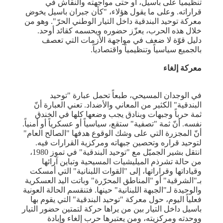
تنظيمياً على باسيل، أو حتى مواجهته والنقاش في
قراراته. وعلى ما يقول هؤلاء، "كأن جبران باسيل يخوض
معركة توحيد البندقية داخل التيار الوطني الحرّ". وهو من
خلال هذه الحرب، يعزّز حضوره ويحسمه كقائد أوحد.
دليل قوّة لا ضعف في مواجهة الأزمات التي تعصف
بالجميع سياسياً وتنظيمياً واقتصادياً.
معركة إلغاء
في الوجدان المسيحي، طبعاً تحمل عبارة "توحيد
البندقية" الكثير من المعاني والأضداد. تعني العبارة أنّ
ثمة حرباً وجبهات وبنادق يجب وضعها كلها في الخندق
نفسه. أنّ ثمة "تصفية" ستقع، سياسياً أو عسكرياً أو أمنياً.
أنّ المجزرة التي على وشك الوقوع هدفها "الصالح العام"
لتوحيد قراره وتحصين جبهاته ومركزية القرارات فيه.
انتقل بشير الجميّل مع "توحيد البندقية" في تموز 1980،
من حالة تشرذم الميليشيات المسيحية وتباين آرائها
وقياداتها وقراراتها، إلى "القوات اللبنانية" التي أمسكت
بـ"الشرقية" أو "المناطق المحرّرة" وباتت اليد العسكرية
والوحيدة لـ"الجبهة اللبنانية" حينها. فتنقسم الحالة العونية
فعلياً اليوم، حول معركة "توحيد البندقية" التي يقوم بها
باسيل داخل التيار بين من يراها حركة لتمتين حضور التيار
ووحدته ومركزيته، ومن يعتبرها حرب إلغاء وإبادة