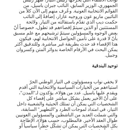
الجمهوري، الوزير السابق، النائب جبران باسيل، من
القوائم الانتخابية العونية. وعُرف منهم إلى الآن كلاً من
النائبين ماريو عون وروجيه عازار، إضافةً إلى النائب
حكمت ديب الذي تقدّم باستقالته من التيار. ولائحة
المستثنين أو الذين سيتمّ إقصاءهم قد تطول، خصوصاً أنّ
بعض الوجوه والمسؤولين سيتمّ ترشيحهم مع علم مسبق
بأنّ لا قدرة على تأمين الحواصل الانتخابية لهم، فيكون
هذا الإقصاء قد حدث بطريقة غير مباشرة. وللتدقيق أكثر
يمكن البحث في الأرقام الخاصة بدوائر المتن وكسروان
وجبيل.
توحيد البندقية
لا يخفي نواب ومسؤولون في التيار الوطني الحرّ
استياءهم من الخيارات السياسية والانتخابية التي أقدم
ويقدم عليها باسيل. عدد من هؤلاء، يؤكدون لـ"المدن"،
على أنّ الأخير يعمل بشكل مباشر على إقصاء كل
الشخصيات التي يمكن أن تمتلك الحيثية والشعبية داخل
التيار، في امتداد لموجات الطرد و"التطهير" السابقة،
والتي شملت العديد من الناشطين والمسؤولين العونيين
طوال العقد الأخير. فالمطلوب، حسب هؤلاء، الإطاحة
بكل الشخصيات التي يمكن أن تشكّل خطراً سياسياً أو