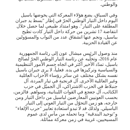
والوطني.
وفي السياق، يضع هؤلاء المعركة التي يخوضها باسيل
اليوم داخل التيار الوطني الحرّ في إطار "بسط يد جبران
المطلقة على التيار". وهو امتداد طبيعي لما حصل خلال
انتفاضة 17 تشرين من حركة داخل التيار كادت تطيح
بباسيل، ونجم عنها انشقاق عدد من النواب والمسؤولين
عن القيادة الحزبية.
منذ وصول الرئيس ميشال عون إلى رئاسة الجمهورية
عام 2016، وتخلّيه عن رئاسة التيار الوطني الحرّ لصالح
باسيل، تمدّد الأخير أكثر في اتجاه حسم الأمور التنظيمية
والسياسية وتركيزها في يده. فعلياً، لا يرى جبران باسيل
نفسه بشكل مختلف عن سائر رؤساء الأحزاب العائلية
وغير العائلية الأخرى. آل فرنجية في تيار المردة، آل
جنبلاط في الحزب الاشتراكي، آل الجميّل في حزب
الكتائب، آل جعجع في القوات اللبنانية، وسواهم. فالزمن،
بحسب العونيين المعارضين لباسيل من داخل التيار ومن
خارجه، هو زمن التحوّل من التيار العوني إلى التيار
الباسيلي. ولذلك قد لا تبدو استعادة تعابير "حرب الإلغاء"
و"توحيد البندقية" وما تحمله من مآسٍ لدى عموم
المسيحيين، غريبة في زمن معركة مماثلة.