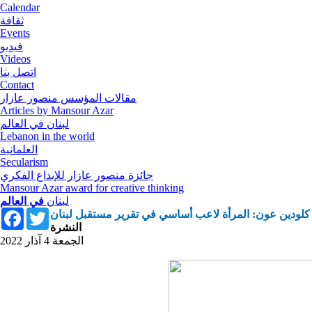
Calendar
ثقافة
Events
فيديو
Videos
اتصل بنا
Contact
مقالات المؤسس منصور عازار
Articles by Mansour Azar
لبنان في العالم
Lebanon in the world
العلمانية
Secularism
جائزة منصور عازار للإبداع الفكري
Mansour Azar award for creative thinking
لبنان
في العالم
Facebook
Twitter
كلودين عون: المرأة لاعب أساسي في تقرير مستقبل لبنان
النشرة
الجمعة 4 آذار 2022