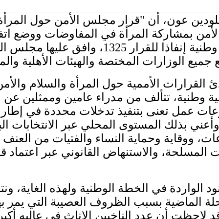
ودين عون​، أن "قرار ​مجلس الأمن​ حول المرأة
من بمشاركة المرأة في المفاوضات ووضع اتفاقا
رارات الأممية حول المرأة والسلام والأمن" في 
ية وطنية، تتألف من مدراء عامين وممثلين عن 
عات عمل تعنى بتنفيذ تدخلات محددة في إطار 
بذلك المستوى المحلي عبر ​الانتخابات البلدية​ و
ت، ووقاية وحماية النساء والفتيات من العنف ال
 المسلحة، والاستنهاض القانوني عبر اعتماد قو
د الواردة في الخطة الوطنية ولهذه الغاية، ونتا
ة الماضية بسبب الظروف العصيبة التي يمر بها 
 وقد لاحظت أن عدد الناخبين الإناث في عاليه أك