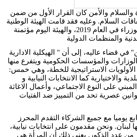
 والسلام والأمن كان القرار الأول من ضمن
ت السلام. وعليه فقد قامت ​الهيئة الوطنية
لشؤون المرأة اللبنانية​ بتنسيق وضع خطة عمل وطنية إنفاذا للقرار 1325، وافق عليها ​مجلس الوزراء​ في العام 2019، والهيئة اليوم مؤتمنة
​قضاء عاليه​، إلى أن " الهيكلية الادارية
الوزارات والمؤسسات الحكومية ويتفرع منها
الأولويات الاستراتيجية للخطة، وهي خمس:
الاختيارية كما ​الانتخابات النيابية​ و
مبني على النوع الاجتماعي، وأعمال الاغاثة
انين عصرية تحد من التمييز ضد الفتيات
بع يوميا مع جميع الشركاء التقدم المحرز
لبنان. ونحن مقدمون على انتخابات نيابية،
بر من عدد الذكور. يعني ذلك أن المرأة هي