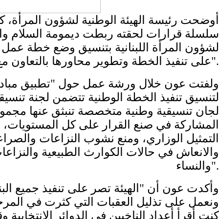
أوضحت رئيسة الهيئة الوطنية لشؤون المرأة، ​كل
سلسلة قرارات لحقته ربطت ديمومة السلام والأ
على تنفيذ الخطة وتطوير محاورها بالتعاون مع جميع الوزارات المختصة والهيئات الأهلية والمدنية والمنظمات الدولية".
ولفتت عون خلال ورشة عمل حول "تطبيق مبادئ الق
لتنسيق تنفيذ الخطة الوطنية تتضمن لجنة تنسيق
لجان تنسيقية وطنية متخصصة تنبثق عنها مجمو
المشاركة في صنع القرار على كل المستويات، وأعني 
التمثيل الوزاري، ومنع نشوب النزاعات والصراعا
والانعاش في حالات الكوارث الطبيعية والنزاعات
والنساء".
وأكدت عون أن "الهيئة تصر على تنفيذ جميع البنو
ونعمل على تذليل العقبات التي كثرت في المرحل
كنت أقرأ أعداد الناخبين في الدوائر الانتخابية