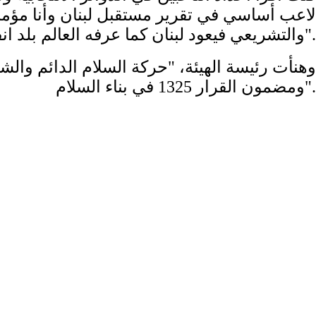
لاعب أساسي في تقرير مستقبل لبنان وأنا مؤمنة
والتشريعي فيعود لبنان كما عرفه العالم بلد انفتاح وتقدم وريادة".
وهنأت رئيسة الهيئة، "حركة السلام الدائم والشب
ومضمون القرار 1325 في بناء السلام".