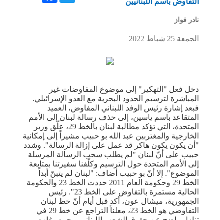
التفاوض باسم اللبنانيين
نادر فواز
الجمعة 25 شباط 2022
دخل فعل "التهكير" إلى موضوع المفاوضات غير
المباشرة لترسيم الحدود البحرية مع العدو الإسرائيلي.
فبعد إشارة رئيس الوفد اللبناني المفاوض، العميد
المتقاعد باسم ياسين، إلى حذف رسالة لبنان إلى الأمم
المتحدة، التي تؤكد مطالبة لبنان بالخط 29، علّق وزير
الخارجية والمغتربين عبد الله بو حبيب مشيراً إلى إمكانية
"أن يكون يكون هاكر قد عمل على إزالة الرسالة". وشدد
حبيب على أنّ لبنان "لم يطلب سحب الرسالة المرسلة
إلى الأمم المتحدة حول الترسيم وكلّفنا سفيرتنا بمتابعة
الموضوع". إلا أنّ بو حبيب أضاف: "لبنان لم يتبنّ أبداً
الخط 29 وحكومة العام 2011 حددت الخط 23 والحكومة
الحالية مستمرة بالتفاوض على الخط 23". رئيس
الجمهورية، ميشال عون، أكد قبل أيام أنّ خط لبنان
التفاوضي هو الخط 23، معلناً التراجع عن خط 29 في
تنازل واضح عن حقوق الشعب اللبناني وبحره وغازه