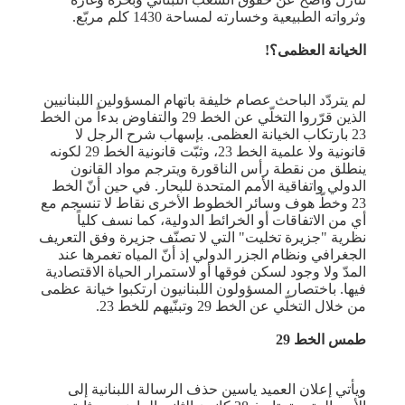
وثرواته الطبيعية وخسارته لمساحة 1430 كلم مربّع.
الخيانة العظمى؟!
لم يتردّد الباحث عصام خليفة باتهام المسؤولين اللبنانيين
الذين قرّروا التخلّي عن الخط 29 والتفاوض بدءاً من الخط
23 بارتكاب الخيانة العظمى. بإسهاب شرح الرجل لا
قانونية ولا علمية الخط 23، وثبّت قانونية الخط 29 لكونه
ينطلق من نقطة رأس الناقورة ويترجم مواد القانون
الدولي واتفاقية الأمم المتحدة للبحار. في حين أنّ الخط
23 وخطّ هوف وسائر الخطوط الأخرى نقاط لا تنسجم مع
أي من الاتفاقات أو الخرائط الدولية، كما نسف كلياً
نظرية "جزيرة تخليت" التي لا تصنّف جزيرة وفق التعريف
الجغرافي ونظام الجزر الدولي إذ أنّ المياه تغمرها عند
المدّ ولا وجود لسكن فوقها أو لاستمرار الحياة الاقتصادية
فيها. باختصار، المسؤولون اللبنانيون ارتكبوا خيانة عظمى
من خلال التخلّي عن الخط 29 وتبنّيهم للخط 23.
طمس الخط 29
ويأتي إعلان العميد ياسين حذف الرسالة اللبنانية إلى