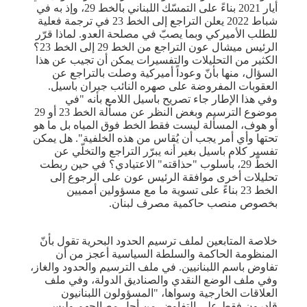
أيار 2021 بناءً على التمسّك اللبناني بالخط 29، وإذ به في
شباط 2022 يعلن التراجع إلى الخط 23 في ترجمة فعلية
للطلب الأميركي وبما يصبّ في مصلحة العدو. لماذا قرّر
الرئيس ميشال عون التراجع من الخط 29 إلى الخط 23؟
الكثير من التحليلات والتفسيرات يمكن أن تجيب عن هذا
السؤال، منها بأنّ وعوداً أميركية وصلت بالتراجع عن
العقوبات المفروضة على صهره النائب جبران باسيل.
وفي هذا الإطار جاء تصريح باسيل اللامع بأنه "في
موضوع الترسيم وبغض النظر عن مسألة الخط 23 أو 29
أو هوف، المسألة ليست فقط الخط فوق المياه بل ما هو
تحتها وأي أمر يجب أن يُقاس من هذه الخلفية". هل يمكن
تفسير كلام باسيل بغير أنه يبرّر التراجع والتخلّي عن
الخطّ 29، بأسلوب "حذاقته" الاعتيادي؟ في حين ربطت
تحليلات أخرى موافقة الرئيس عون على الرجوع إلى
الخط 23 بناءً على تسوية ما مع مسؤولين أمميين
بخصوص منصب حاكمية مصرف لبنان.
خلاصة المتابعين لملف ترسيم الحدود البحرية تقول بأنّ
المنظومة الحاكمة والسلطة السياسية أعجز من أن
تفاوض باسم اللبنانيين. في ملف الترسيم والحدود والغاز،
وفي ملف الوضع النقدي والصناديق الدولة، وفي ملف
العلاقات الخارجية وسواها، "المسؤولون اللبنانيون
قادرون فقط على التفاوض من أجل مصالحهم وليس