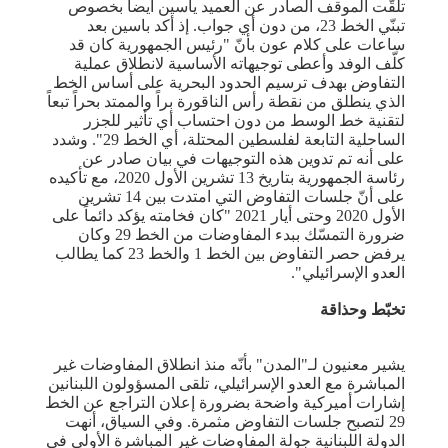
تلقّت الموقف الصادر عن العميد ياسين أيضاً بخصوص
تبنّي الخط 23، من دون أي جواب. إذ أكد باسين بعد
ساعات على كلام عون بأنّ "رئيس الجمهورية كان قد
كلّف الوفد وأعطى توجيهاته الأساسية لانطلاق عملية
التفاوض بهدف ترسيم الحدود البحرية على أساس الخط
الذي ينطلق من نقطة رأس الناقورة براً والممتد بحراً تبعاً
لتقنية خط الوسط من دون احتساب أي تأثير للجزر
الساحلية التابعة لفلسطين المحتلة، أي الخط 29". وشدد
على أنه تم تدوين هذه التوجيهات في بيان صادر عن
رئاسة الجمهورية بتاريخ 13 تشرين الأول 2020، مع تأكيده
على أنّ جلسات التفاوض التي امتدت بين 14 تشرين
الأول 2020 وحتى أيار 2021 "كان فخامته يؤكد دائماً على
ضرورة التمسّك ببدء المفاوضات من الخط 29 وكان
يرفض حصر التفاوض بين الخط 1 والخط 23 كما يطالب
العدو الإسرائيلي".
تخبّط وحذاقة
يشير معنيون لـ"المدن" بأنّه منذ انطلاق المفاوضات غير
المباشرة مع العدو الإسرائيلي، تلقى المسؤولون اللبنانين
إشارات أميركية واضحة بضرورة إعلان التراجع عن الخط
29 لتصبح جلسات التفاوض مثمرة. وفي السياق، أنهت
الدولة اللبنانية جولة المفاوضات غير المباشرة الأولى في