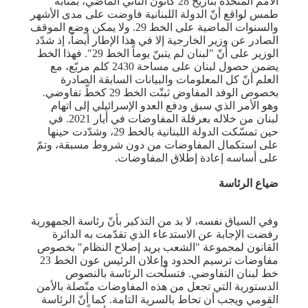
الأمم المتحدة بتاريخ 28 كانون الثاني الماضي، بمثابة
طمس لواقع أنّ الدولة اللبنانية فاوضت على مدى الأشهر
والسنوات الماضية على الخط 29. ولا يمكن وضع الموقف
الصادر عن وزير الخارجية إلا في هذا الإطار أيضاً، إذ شدّد
الوزير على أنّ "لبنان لم يتبنّ يوماً الخط 29". فهذا الخط
يضمن حصول لبنان على مساحة 2430 كلم مربّع، مع
العلم أنّ كل المعلومات والبيانات السابقة الصادرة
بخصوص الوفد المفاوض ثبتّت الخط 29 كخطّ تفاوضي.
وهو الأمر الذي سبق ودفع العدو الإسرائيلي إلى اتهام
لبنان من خلاله بعرقلة المفاوضات في أيار 2021. في
حين تمسّكت الدولة اللبنانية بالخط 29، وشدّدت حينها
على استكمال المفاوضات من دون شروط مسبقة، وتمّ
على أساسه إعادة إطلاق المفاوضات.
ضياع الرئاسة
وفي السياق نفسه، لا بد من التذكير بأنّ رئاسة الجمهورية
رفضت الإجابة عن الاستدعاء الذي تقدّمت به الدائرة
القانون لمجموعة "الشعب يريد إصلاح النظام" بخصوص
مفاوضات ترسيم الحدود وإعلان الرئيس عون الخط 23
خط لبنان التفاوضي. فتسلّحت الرئاسة بالنصوص
الدستورية التي تجعل من هذه المفاوضات متّصلة بالأمن
القومي ويجب أن تحاط بالسرية التامة. كما أنّ الرئاسة