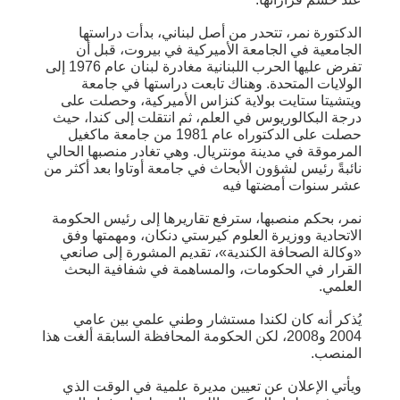
الدكتورة نمر، تتحدر من أصل لبناني، بدأت دراستها
الجامعية في الجامعة الأميركية في بيروت، قبل أن
تفرض عليها الحرب اللبنانية مغادرة لبنان عام 1976 إلى
الولايات المتحدة. وهناك تابعت دراستها في جامعة
ويتشيتا ستايت بولاية كنزاس الأميركية، وحصلت على
درجة البكالوريوس في العلم، ثم انتقلت إلى كندا، حيث
حصلت على الدكتوراه عام 1981 من جامعة ماكغيل
المرموقة في مدينة مونتريال. وهي تغادر منصبها الحالي
نائبةً رئيس لشؤون الأبحاث في جامعة أوتاوا بعد أكثر من
عشر سنوات أمضتها فيه
نمر، بحكم منصبها، سترفع تقاريرها إلى رئيس الحكومة
الاتحادية ووزيرة العلوم كيرستي دنكان، ومهمتها وفق
«وكالة الصحافة الكندية»، تقديم المشورة إلى صانعي
القرار في الحكومات، والمساهمة في شفافية البحث
العلمي.
يُذكر أنه كان لكندا مستشار وطني علمي بين عامي
2004 و2008، لكن الحكومة المحافظة السابقة ألغت هذا
المنصب.
ويأتي الإعلان عن تعيين مديرة علمية في الوقت الذي