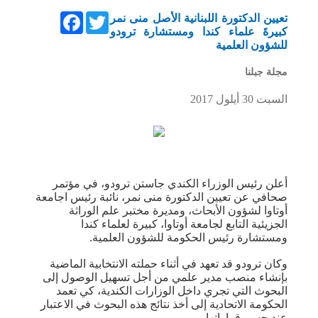
Facebook
Twitter
تعيين الدكتورة اللبنانية الأصل منى نمر
كبيرةَ علماء كندا ومستشارة ترودو
للشؤون العلمية
مجلة جبلنا
السبت 30 أيلول 2017
أعلن رئيس الوزراء الكندي جاستن ترودو، في مؤتمر
صحافي عن تعيين الدكتورة منى نمر، نائبة رئيس اجامعة
أوتاوا لشؤون الأبحاث، ومديرة مختبر علم الوراثة
الجزيئية التابع لجامعة أوتاوا، كبيرة لعلماء كندا
ومستشارة رئيس الحكومة للشؤون العلمية.
وكان ترودو قد تعهد في أثناء حملته الانتخابية الماضية
بإنشاء منصب مدير علمي من أجل تسهيل الوصول إلى
البحوث التي تجري داخل الوزارات الكندية، كي تعمد
الحكومة الاتحادية إلى أخذ نتائج هذه البحوث في الاعتبار
عند حسم قراراتها.