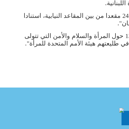
لقد حرصنا من خلال التعديل الذي نقترحه اليوم، على تأمين حد أدنى من التمثيل النسائي في 24 مقعدا من بين المقاعد النيابية، استنادا
ان".
واكدت أنه "يأتي إعداد هذا المقترح إنفاذا لخطة العمل الوطنية لتطبيق قرار مجلس الأمن 1325 حول المرأة والسلام والأمن التي تتولى
في طليعتهم هيئة الأمم المتحدة للمرأة".