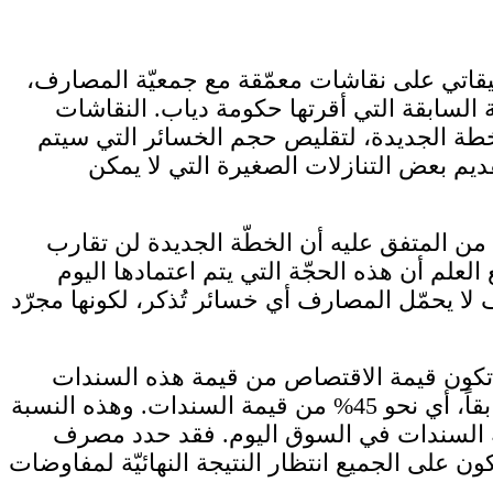
ميقاتي على نقاشات معمّقة مع جمعيّة المصارف،
السابقة التي أقرتها حكومة دياب. النقاشات
خطة الجديدة، لتقليص حجم الخسائر التي سيتم
ديم بعض التنازلات الصغيرة التي لا يمكن
ت من المتفق عليه أن الخطّة الجديدة لن تقارب
العلم أن هذه الحجّة التي يتم اعتمادها اليوم
ا يحمّل المصارف أي خسائر تُذكر، لكونها مجرّد
ن تكون قيمة الاقتصاص من قيمة هذه السندات
نتيجة إعادة هيكلة الدين محصورة بسقف الخسائر المتوقعة التي حددها مصرف لبنان في تعاميمه سابقاً، أي نحو 45% من قيمة السندات. وهذه النسبة
مة السندات في السوق اليوم. فقد حدد مصرف
ى هذه المسألة، فسيكون على الجميع انتظار النتيجة النهائيّة لمفاوضات