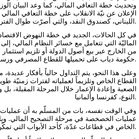
وتحديث خطة التعافي المالي، كما وعد البيان الوز
الإعلان عن نيّة الانقلاب على خطة التعافي المالي 
اللبناني، كصندوق النقد، والتي أصرّت طوال الفترة الماضية على صراحة خطّة التعافي المالي في الإعلان عن الخسائر ومعالجتها.
في كل الحالات، الجديد في خطة النهوض الاقتصادي
الماليّة التي تتعامل مع خسائر النظام المالي، إ
من الخارج عبر بيع أصول الدولة أو تلزيم استثمار
حكومة دياب على تحميلها للقطاع المصرفي ورساميلها.
وعلى هذا النحو، يتم التداول حالياً بأفكار عديد
القطاع الخاص وتلزيماً لعملياته لفترات زمنيّة ط
الصعبة وإعادة الإعمار خلال المرحلة المقبلة، بل 
النوع، كفرنسا وألمانيا.
وفي الوقت نفسه، بات من المسلّم به أن عمليات خ
عمليات الخصخصة في مرحلة التصحيح المالي. وبا
الخاص في قطاعات عدّة، كأحد الأبواب التي تمكّن الحكومة من التعامل مع خسائر المرحلة.