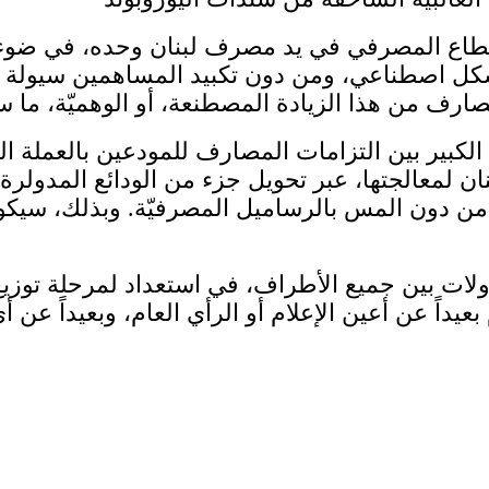
القطاع المصرفي في يد مصرف لبنان وحده، في ضوء ا
شكل اصطناعي، ومن دون تكبيد المساهمين سيولة فع
ن الكبير بين التزامات المصارف للمودعين بالعملة
لمعالجتها، عبر تحويل جزء من الودائع المدولرة إل
ن دون المس بالرساميل المصرفيّة. وبذلك، سيكون
اولات بين جميع الأطراف، في استعداد لمرحلة توز
يداً عن أعين الإعلام أو الرأي العام، وبعيداً عن 