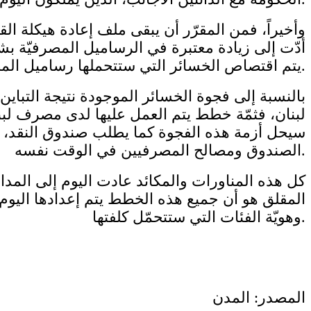
وأخيراً، فمن المقرّر أن يبقى ملف إعادة هيكلة 
أدّت إلى زيادة معتبرة في الرساميل المصرفيّة ب
يتم اقتصاص الخسائر التي ستتحملها رساميل المصارف من هذا الزيادة المصطنعة، أو الوهميّة، ما سيجنّب أصحاب المصارف كلفة الخسائر القاسية.
بالنسبة إلى فجوة الخسائر الموجودة نتيجة التباي
لبنان، فثمّة خطط يتم العمل عليها لدى مصرف لبنان 
سيحل أزمة هذه الفجوة كما يطلب صندوق النقد، م
الصندوق ومصالح المصرفيين في الوقت نفسه.
كل هذه المناورات والمكائد عادت اليوم إلى المد
المقلق هو أن جميع هذه الخطط يتم إعدادها اليوم بع
وهويّة الفئات التي ستتحمّل كلفتها.
المصدر: المدن