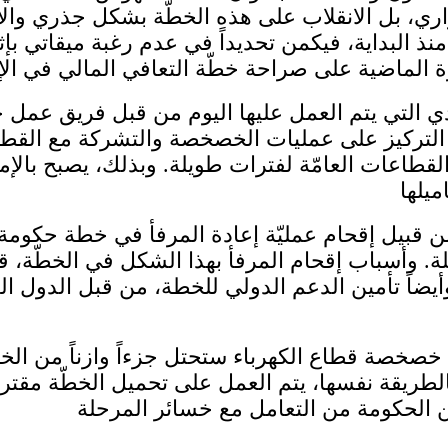
اري، بل الانقلاب على هذه الخطّة بشكل جذري والان
منذ البداية، فيكمن تحديداً في عدم رغبة ميقاتي بإث
 التي يتم العمل عليها اليوم من قبل فريق عمل خ
لى التركيز على عمليات الخصخصة والتشركة مع القطا
 القطاعات العامّة لفترات طويلة. وبذلك، يصبح با
ة، من قبيل إقحام عمليّة إعادة المرفأ في خطة حكو
ويلة. وأسباب إقحام المرفأ بهذا الشكل في الخطّة،
وأيضاً تأمين الدعم الدولي للخطة، من قبل الدول ا
صخصة قطاع الكهرباء ستحتل جزءاً وازناً من الخط
لطريقة نفسها، يتم العمل على تحميل الخطّة مق