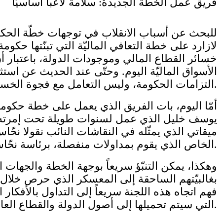
فريق عمل الخطّة الجديدة: سلامة لاعباً أساسيّاً
للبحث عن أسباب الانقلاب في توجهات خطّة الحكوم
لازارد على خطة التعافي الماليّة التي تبنّتها حكو
خسائر القطاع المالي وموجودات الدولة، باعتبار 
الأسواق الماليّة اليوم. وحتّى عند الحديث عن اس
التزامات الحكومة، وليس التعامل مع فجوة الخسائر بالعملة الصعبة في ميزانيات المصارف ومصرف لبنان.
أمّا اليوم، بات الفريق الذي يعمل على خطة حكوم
يوسف خليل الذي عمل لسنوات طويلة تحت إمرته في
ميقاتي الذي يمثّله في النقاشات النائب نقولا نح
الخاص الذي يقوم بمداولات منفصلة، برئاسة نحّاس، وهو فريق مختلف ومنفصل عن فريق العمل الذي يُعد الخطة الحكوميّة الجديدة.
وهكذا، يمكن التنبّؤ سريعاً بوجهة الخطة والجهات
بغالبيّتهم الساحقة إلى المعسكر الذي حرص خلال ا
فهم اتجاه هذه اللجنة سريعاً إلى التداول بالأفك
التي سيتم تحميلها إلى أصول الدولة والقطاع العام.