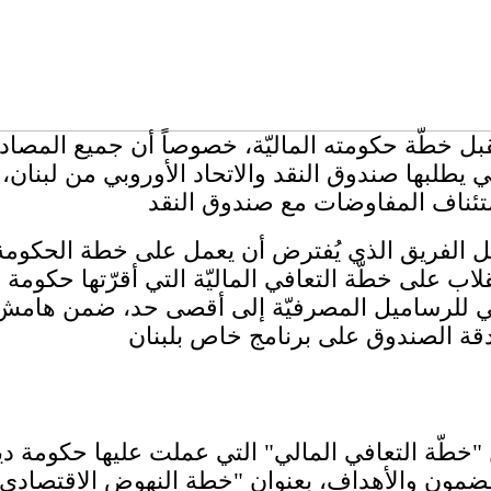
بل خطّة حكومته الماليّة، خصوصاً أن جميع المصاد
طلبها صندوق النقد والاتحاد الأوروبي من لبنان، 
الفريق الذي يُفترض أن يعمل على خطة الحكومة الم
اب على خطّة التعافي الماليّة التي أقرّتها حكومة
لي للرساميل المصرفيّة إلى أقصى حد، ضمن هامش
"خطّة التعافي المالي" التي عملت عليها حكومة
لمضمون والأهداف، بعنوان "خطة النهوض الاقتصادي"