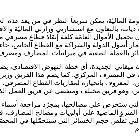
ة الماليّة، يمكن سريعاً النظر في من يعد هذه ا
مة دياب، بالتعاون مع استشاريي وزارتي الماليّة وا
أن تحميل الأموال العامّة كلفة إنقاذ قطاع مصرفي
تثمار أصول الدولة والشراكة مع القطاع الخاص، جاء
ة ميقاتي الجديدة، أي خطة النهوض الاقتصادي، يض
 المصرف المركزي. كما يضم هذا الفريق وزير الاق
ّاس، المعروف بانحيازه لمقاربات القطاع المصرفي. 
 التي ستحرص على مصالحها، بمجرّد مراجعة أسماء أ
لفترة الماضية على أولويات ومصالح المصارف، في م
ار التي تقلّص حجم الخسائر التي سيتحمّلها في الم