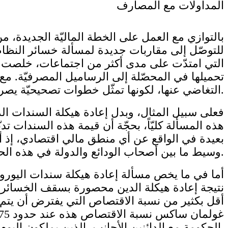
المداولات مع المصارف
بالتوازي مع العمل على الخطة الماليّة الجديدة،
للتوصّل إلى مقاربات جديدة لمسألة خسائر النظام
التي امتدّت على مدى أكثر من اجتماعات، خلصت ح
تحميلها في المحصّلة إلى الرساميل المصرفيّة. مع
التغاضي عنها، لكونها تمثّل خطوات تصحيحيّة يصر عليها صندوق النقد.
فعلى سبيل المثال، وبدل إعادة هيكلة السندات الدي
هذه المسألة كليّاً، بحجّة أن قيمة هذه السندات تدن
بعيدة في الواقع عن أي منطق مالي اقتصادي، إذ أ
وسيط ما بين أصحاب الودائع والدولة في هذه الحالة.
أما في ما يخص مسألة إعادة هيكلة سندات اليوروب
أقل بكثير من نسبة الاقتصاص التي يفترض أن يتم
الحكومة مع الدائنين الأجانب، الذين يملكون اليوم الغالبيّة الساحقة من سندات اليوروبوند.