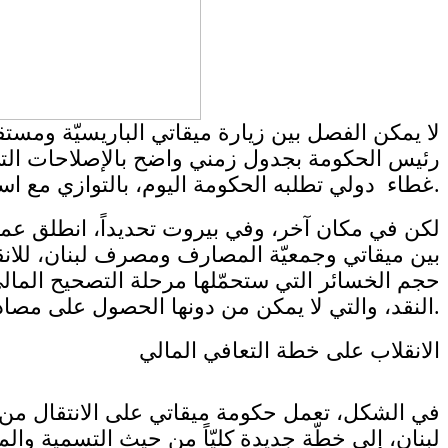
لا يمكن الفصل بين زيارة ميقاتي الباريسيّة ومستق
رئيس الحكومة بجدول زمني واضح بالإصلاحات التي ي
غطاء دولي تطلبه الحكومة اليوم، بالتوازي مع استئناف المفاوضات مع صندوق النقد.
لكن في مكان آخر، وفي بيروت تحديداً، انطلق عمل 
بين ميقاتي وجمعيّة المصارف ومصرف لبنان، للانقل
حجم الخسائر التي ستحمّلها مرحلة التصحيح الما
النقد، والتي لا يمكن من دونها الحصول على مصادقة الصندوق على برنامج خاص بلبنان.
الانقلاب على خطة التعافي المالي
في الشكل، تعمل حكومة ميقاتي على الانتقال من 
لبنان، إلى خطّة جديدة كليّاً من حيث التسمية وا