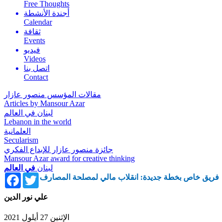
Free Thoughts
أجندة الأنشطة
Calendar
ثقافة
Events
فيديو
Videos
اتصل بنا
Contact
مقالات المؤسس منصور عازار
Articles by Mansour Azar
لبنان في العالم
Lebanon in the world
العلمانية
Secularism
جائزة منصور عازار للإبداع الفكري
Mansour Azar award for creative thinking
لبنان
في العالم
Facebook
Twitter
فريق خاص بخطة جديدة: انقلاب مالي لمصلحة المصارف
علي نور الدين
الإثنين 27 أيلول 2021