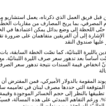
 من قبل فريق العمل الذي ذكرناه، يعمل استشاريو 
 المصرفي، بما يريح المصارف من مقاربات الخطّة 
تّى اللحظة إلى وضع بدائل يمكن اعتمادها في ال
 الإشارة إلى أن الفريقين متفاهمان على ضرورة تق
ن بالليرة اللبنانيّة، كما نصّت الخطة السابقة، با
ّت أساساً بعد تدهور سعر صرف الليرة اللبنانيّة. مع 
نّ انخفاض قيمة السندات نتيجة تدهور سعر الصرف ل
وند المقومة بالدولار الأميركي، فمن المفترض أ
 تطبيقها بالنظر إلى حجم الخسائر الموجودة وقي
غولمان ساكس نسبة الاقتصاص هذه عند حدود 75%. ورغم التفاهم المبدئي عل